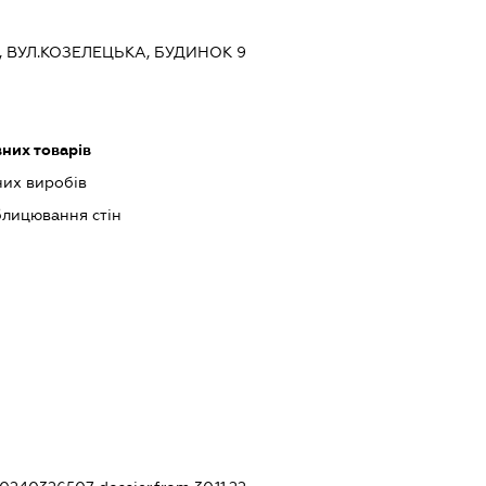
ЇВ, ВУЛ.КОЗЕЛЕЦЬКА, БУДИНОК 9
них товарів
их виробів
блицювання стін