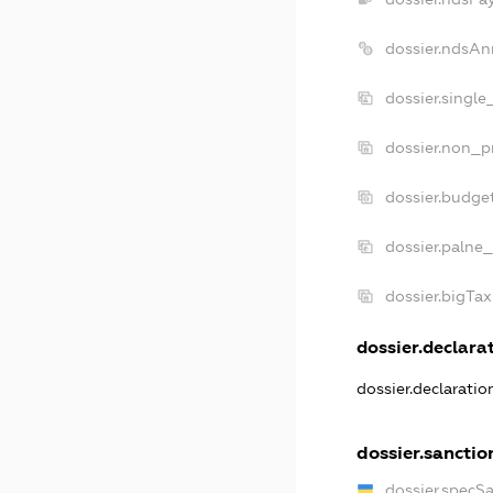
dossier.ndsAn
dossier.singl
dossier.non_p
dossier.budge
dossier.palne_
dossier.bigTa
dossier.declarat
dossier.declarati
dossier.sanctio
dossier.specS