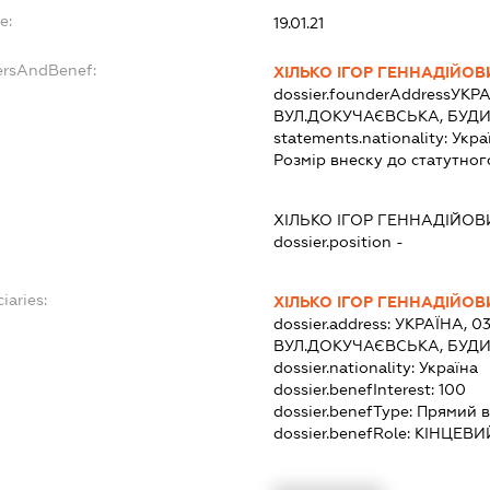
e:
19.01.21
ersAndBenef:
ХІЛЬКО ІГОР ГЕННАДІЙОВ
dossier.founderAddress
УКРА
ВУЛ.ДОКУЧАЄВСЬКА, БУДИН
statements.nationality:
Укра
Розмір внеску до статутног
ХІЛЬКО ІГОР ГЕННАДІЙОВ
dossier.position -
iaries:
ХІЛЬКО ІГОР ГЕННАДІЙОВ
dossier.address:
УКРАЇНА, 03
ВУЛ.ДОКУЧАЄВСЬКА, БУДИН
dossier.nationality:
Україна
dossier.benefInterest:
100
dossier.benefType:
Прямий в
dossier.benefRole:
КІНЦЕВИ