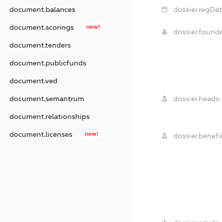
document.balances
dossier.regDat
document.scorings
new!
dossier.found
document.tenders
document.publicfunds
document.ved
document.semantrum
dossier.heads:
document.relationships
document.licenses
new!
dossier.benefic