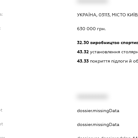
XXXXXXXXXX
s:
УКРАЇНА, 03113, МІСТО КИ
:
630 000 грн.
32.30
виробництво спортив
43.32
установлення столярн
43.33
покриття підлоги й о
XXXXXXXXXX
bt
dossier.missingData
bt
dossier.missingData
yer