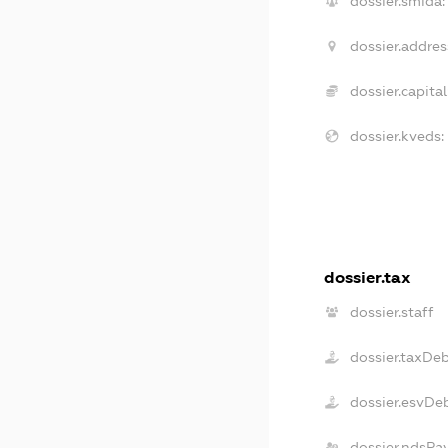
dossier.smida:
dossier.addres
dossier.capital
dossier.kveds:
dossier.tax
dossier.staff
dossier.taxDe
dossier.esvDe
dossier.ndsPa