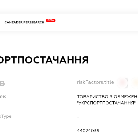
BETA
CAHEADER.PERSSEARCH
ОРТПОСТАЧАННЯ
riskFactors.title
0
0
me:
ТОВАРИСТВО З ОБМЕЖЕН
"УКРСПОРТПОСТАЧАННЯ"
bType:
-
44024036