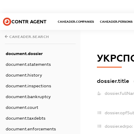
CONTR AGENT
CAHEADER.COMPANIES
CAHEADER.PERSONS
CAHEADER.SEARCH
document.dossier
УКРСП
document.statements
document.history
dossier.title
document.inspections
dossier.fullNa
document.bankruptcy
document.court
dossier.opfSu
document.taxdebts
dossier.edrpo:
document.enforcements