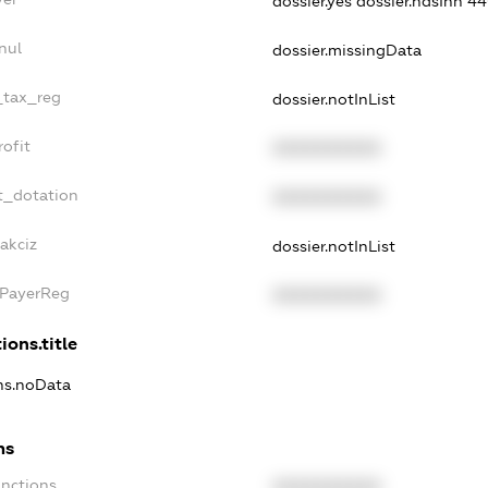
dossier.yes
dossier.ndsInn 
nul
dossier.missingData
e_tax_reg
dossier.notInList
rofit
XXXXXXXXXX
t_dotation
XXXXXXXXXX
akciz
dossier.notInList
xPayerReg
XXXXXXXXXX
ions.title
ons.noData
ns
anctions
XXXXXXXXXX