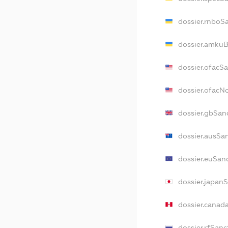
dossier.rnboS
dossier.amkuB
dossier.ofacS
dossier.ofac
dossier.gbSan
dossier.ausSa
dossier.euSan
dossier.japan
dossier.canad
dossier.rfSanc