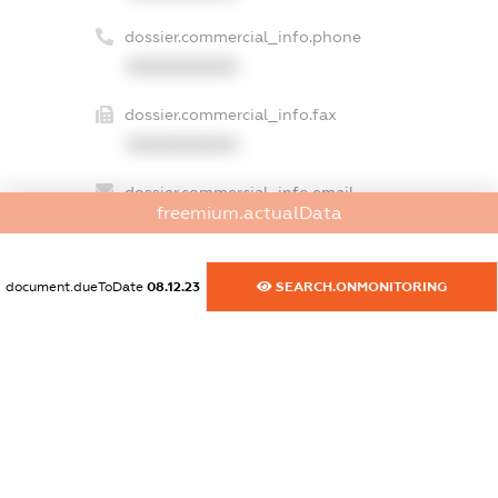
dossier.commercial_info.phone
XXXXXXXXXX
dossier.commercial_info.fax
XXXXXXXXXX
dossier.commercial_info.email
freemium.actualData
XXXXXXXXXX
dossier.commercial_info.website
document.dueToDate
08.12.23
SEARCH.ONMONITORING
XXXXXXXXXX
dossier.commercial_info.activity
XXXXXXXXXX
freemium.exampleText_1
freemium.exampleText_2