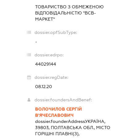
ТОВАРИСТВО З ОБМЕЖЕНОЮ
ВІДПОВІДАЛЬНІСТЮ "ВСВ-
МАРКЕТ"
dossier.opfSubType:
-
dossier.edrpo:
44029144
dossier.regDate:
08.12.20
dossier.foundersAndBenef:
ВОЛОЧИЛОВ СЕРГІЙ
В'ЯЧЕСЛАВОВИЧ
dossier.founderAddress
УКРАЇНА,
39803, ПОЛТАВСЬКА ОБЛ., МІСТО
ГОРІШНІ ПЛАВНІ(З),