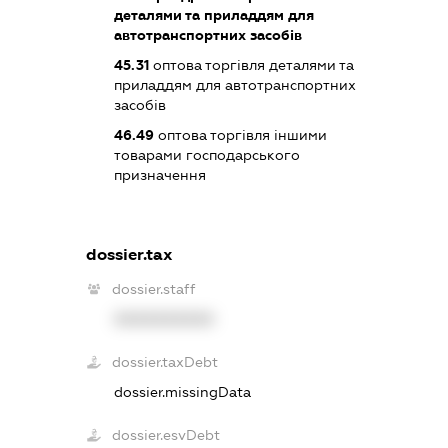
деталями та приладдям для
автотранспортних засобів
45.31
оптова торгівля деталями та
приладдям для автотранспортних
засобів
46.49
оптова торгівля іншими
товарами господарського
призначення
dossier.tax
dossier.staff
XXXXXXXXXX
dossier.taxDebt
dossier.missingData
dossier.esvDebt