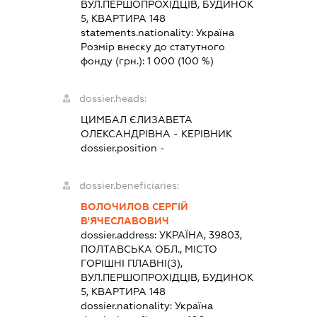
ВУЛ.ПЕРШОПРОХІДЦІВ, БУДИНОК
5, КВАРТИРА 148
statements.nationality:
Україна
Розмір внеску до статутного
фонду (грн.):
1 000
(100 %)
dossier.heads:
ЦИМБАЛ ЄЛИЗАВЕТА
ОЛЕКСАНДРІВНА
-
КЕРІВНИК
dossier.position -
dossier.beneficiaries:
ВОЛОЧИЛОВ СЕРГІЙ
В'ЯЧЕСЛАВОВИЧ
dossier.address:
УКРАЇНА, 39803,
ПОЛТАВСЬКА ОБЛ., МІСТО
ГОРІШНІ ПЛАВНІ(З),
ВУЛ.ПЕРШОПРОХІДЦІВ, БУДИНОК
5, КВАРТИРА 148
dossier.nationality:
Україна