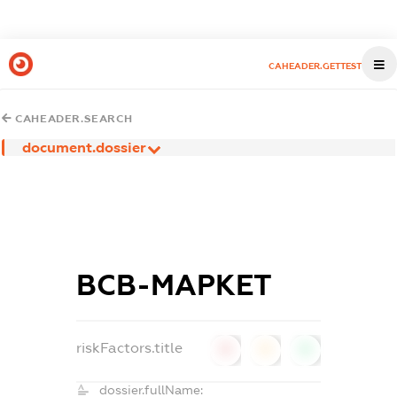
CAHEADER.GETTEST
CAHEADER.SEARCH
document.dossier
ВСВ-МАРКЕТ
riskFactors.title
0
0
0
dossier.fullName: