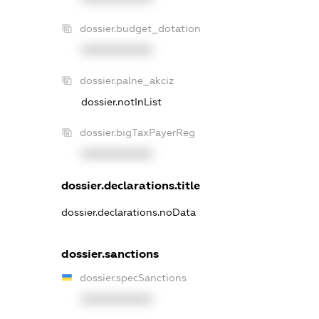
dossier.budget_dotation
XXXXXXXXXX
dossier.palne_akciz
dossier.notInList
dossier.bigTaxPayerReg
XXXXXXXXXX
dossier.declarations.title
dossier.declarations.noData
dossier.sanctions
dossier.specSanctions
XXXXXXXXXX