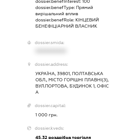
dossier.benefInterest:
100
dossier.benefType:
Прямий
вирішальний вплив
dossier.benefRole:
КІНЦЕВИЙ
БЕНЕФІЦІАРНИЙ ВЛАСНИК
dossier.smida:
XXXXXXXXXX
dossier.address:
УКРАЇНА, 39801, ПОЛТАВСЬКА
ОБЛ., МІСТО ГОРІШНІ ПЛАВНІ(З),
ВУЛ.ПОРТОВА, БУДИНОК 1, ОФІС
А
dossier.capital:
1 000 грн.
dossier.kveds:
45.32
роздрібна торгівля