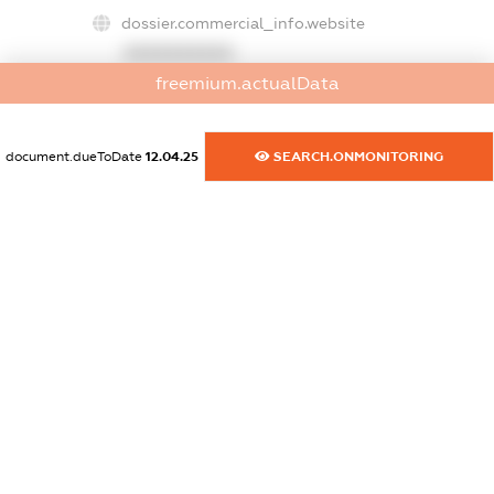
dossier.commercial_info.website
XXXXXXXXXX
freemium.actualData
dossier.commercial_info.activity
XXXXXXXXXX
document.dueToDate
12.04.25
SEARCH.ONMONITORING
freemium.exampleText_1
freemium.exampleText_2
freemium.anonymousPerSearch2
FREEMIUM.DETAILS
FREEMIUM.REGISTER