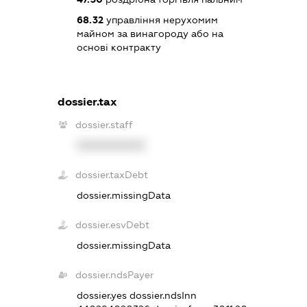
68.32
управління нерухомим
майном за винагороду або на
основі контракту
dossier.tax
dossier.staff
XXXXXXXXXX
dossier.taxDebt
dossier.missingData
dossier.esvDebt
dossier.missingData
dossier.ndsPayer
dossier.yes
dossier.ndsInn