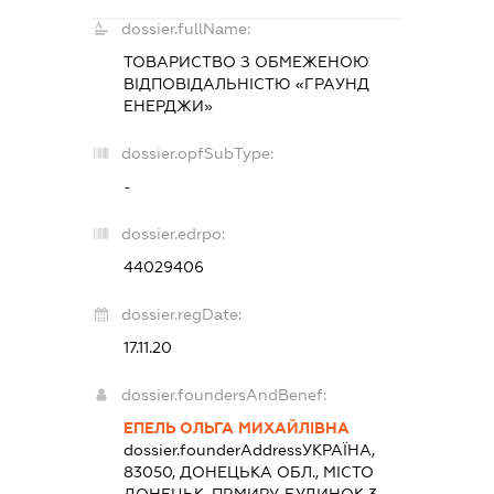
dossier.fullName:
ТОВАРИСТВО З ОБМЕЖЕНОЮ
ВІДПОВІДАЛЬНІСТЮ «ГРАУНД
ЕНЕРДЖИ»
dossier.opfSubType:
-
dossier.edrpo:
44029406
dossier.regDate:
17.11.20
dossier.foundersAndBenef:
ЕПЕЛЬ ОЛЬГА МИХАЙЛІВНА
dossier.founderAddress
УКРАЇНА,
83050, ДОНЕЦЬКА ОБЛ., МІСТО
ДОНЕЦЬК, ПР.МИРУ, БУДИНОК 3,