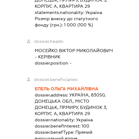
КОРПУС А, КВАРТИРА 29
statements.nationality:
Україна
Розмір внеску до статутного
фонду (грн.):
1 000
(100 %)
dossier.heads:
МОСЕЙКО ВІКТОР МИКОЛАЙОВИЧ
-
КЕРІВНИК
dossier.position -
dossier.beneficiaries:
ЕПЕЛЬ ОЛЬГА МИХАЙЛІВНА
dossier.address:
УКРАЇНА, 83050,
ДОНЕЦЬКА ОБЛ., МІСТО
ДОНЕЦЬК, ПР.МИРУ, БУДИНОК 3,
КОРПУС А, КВАРТИРА 29
dossier.nationality:
Україна
dossier.benefInterest:
100
dossier.benefType:
Прямий
вирішальний вплив