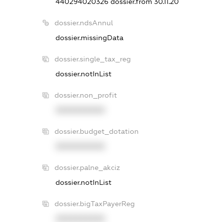
440294020326
dossier.from 30.11.20
dossier.ndsAnnul
dossier.missingData
dossier.single_tax_reg
dossier.notInList
dossier.non_profit
XXXXXXXXXX
dossier.budget_dotation
XXXXXXXXXX
dossier.palne_akciz
dossier.notInList
dossier.bigTaxPayerReg
XXXXXXXXXX