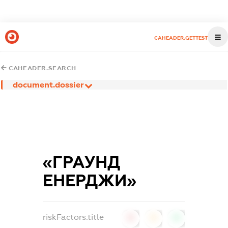
CAHEADER.GETTEST
CAHEADER.SEARCH
document.dossier
«ГРАУНД
ЕНЕРДЖИ»
riskFactors.title
0
0
0