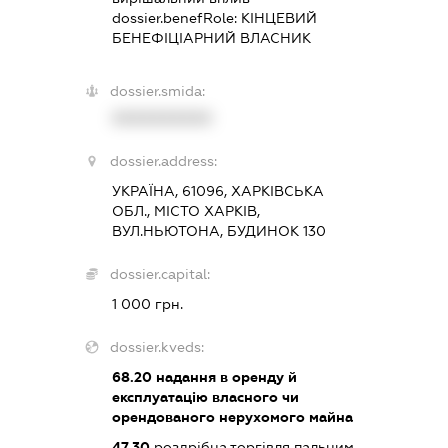
dossier.benefRole:
КІНЦЕВИЙ
БЕНЕФІЦІАРНИЙ ВЛАСНИК
dossier.smida:
XXXXXXXXXX
dossier.address:
УКРАЇНА, 61096, ХАРКІВСЬКА
ОБЛ., МІСТО ХАРКІВ,
ВУЛ.НЬЮТОНА, БУДИНОК 130
dossier.capital:
1 000 грн.
dossier.kveds:
68.20
надання в оренду й
експлуатацію власного чи
орендованого нерухомого майна
47.30
роздрібна торгівля пальним