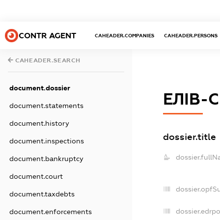
CONTR AGENT
CAHEADER.COMPANIES
CAHEADER.PERSONS
CAHEADER.SEARCH
document.dossier
ЕЛІВ-С
document.statements
document.history
dossier.title
document.inspections
dossier.fullN
document.bankruptcy
document.court
dossier.opfS
document.taxdebts
dossier.edrpo
document.enforcements