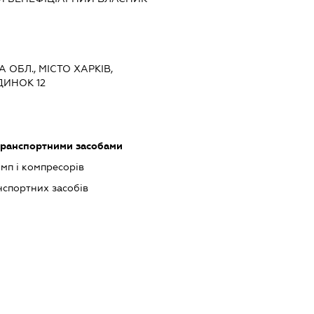
А ОБЛ., МІСТО ХАРКІВ,
ДИНОК 12
транспортними засобами
мп і компресорів
спортних засобів