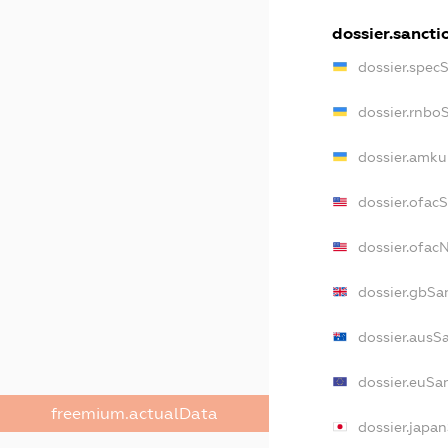
dossier.sancti
dossier.spec
dossier.rnbo
dossier.amku
dossier.ofac
dossier.ofa
dossier.gbSa
dossier.ausS
dossier.euSa
freemium.actualData
dossier.japa