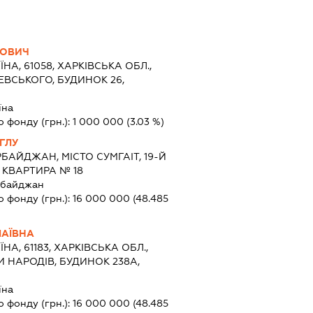
ДОВИЧ
ЇНА, 61058, ХАРКІВСЬКА ОБЛ.,
ЕВСЬКОГО, БУДИНОК 26,
їна
о фонду (грн.):
1 000 000
(3.03 %)
ГЛУ
БАЙДЖАН, МІСТО СУМГАІТ, 19-Й
, КВАРТИРА № 18
рбайджан
о фонду (грн.):
16 000 000
(48.485
ЛАЇВНА
ЇНА, 61183, ХАРКІВСЬКА ОБЛ.,
И НАРОДІВ, БУДИНОК 238А,
їна
о фонду (грн.):
16 000 000
(48.485