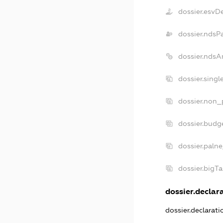
dossier.esvD
dossier.ndsP
dossier.ndsA
dossier.sing
dossier.non_
dossier.budg
dossier.palne
dossier.bigT
dossier.declara
dossier.declarat