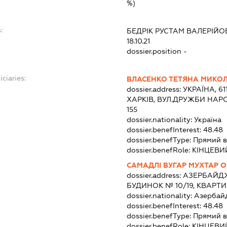
%)
:
БЕДРІК РУСТАМ ВАЛЕРІЙ
18.10.21
dossier.position -
ciaries:
ВЛАСЕНКО ТЕТЯНА МИКО
dossier.address:
УКРАЇНА, 61
ХАРКІВ, ВУЛ.ДРУЖБИ НАР
155
dossier.nationality:
Україна
dossier.benefInterest:
48.48
dossier.benefType:
Прямий в
dossier.benefRole:
КІНЦЕВИ
САМАДЛІ ВУГАР МУХТАР О
dossier.address:
АЗЕРБАЙДЖА
БУДИНОК № 10/19, КВАРТИ
dossier.nationality:
Азербай
dossier.benefInterest:
48.48
dossier.benefType:
Прямий в
dossier.benefRole:
КІНЦЕВИ