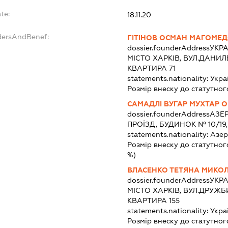
te:
18.11.20
dersAndBenef:
ГІТІНОВ ОСМАН МАГОМЕ
dossier.founderAddress
УКРА
МІСТО ХАРКІВ, ВУЛ.ДАНИЛ
КВАРТИРА 71
statements.nationality:
Укра
Розмір внеску до статутног
САМАДЛІ ВУГАР МУХТАР О
dossier.founderAddress
АЗЕР
ПРОЇЗД, БУДИНОК № 10/19
statements.nationality:
Азе
Розмір внеску до статутног
%)
ВЛАСЕНКО ТЕТЯНА МИКО
dossier.founderAddress
УКРА
МІСТО ХАРКІВ, ВУЛ.ДРУЖБ
КВАРТИРА 155
statements.nationality:
Укра
Розмір внеску до статутног