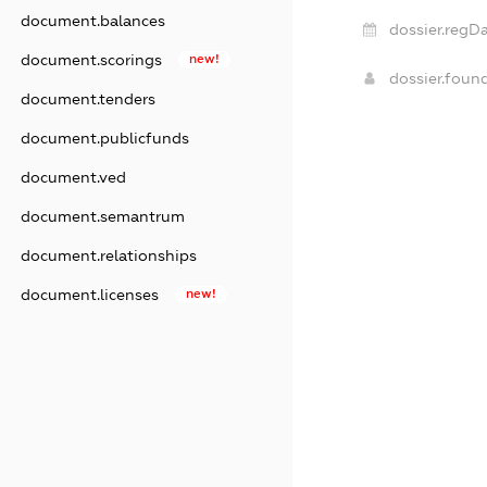
document.balances
dossier.regDa
document.scorings
new!
dossier.foun
document.tenders
document.publicfunds
document.ved
document.semantrum
document.relationships
document.licenses
new!