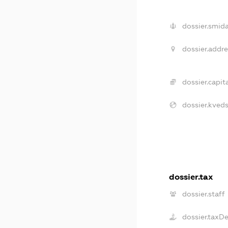
dossier.smida
dossier.addre
dossier.capita
dossier.kveds
dossier.tax
dossier.staff
dossier.taxD