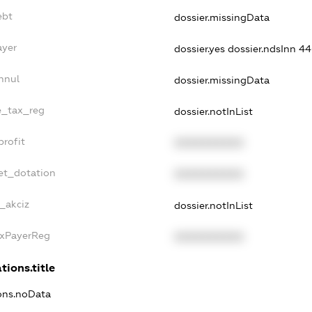
ebt
dossier.missingData
ayer
dossier.yes
dossier.ndsInn 
nnul
dossier.missingData
le_tax_reg
dossier.notInList
profit
XXXXXXXXXX
et_dotation
XXXXXXXXXX
_akciz
dossier.notInList
axPayerReg
XXXXXXXXXX
tions.title
ions.noData