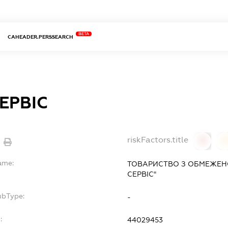
BETA
CAHEADER.PERSSEARCH
ЕРВІС
riskFactors.title
0
ame:
ТОВАРИСТВО З ОБМЕЖЕНО
СЕРВІС"
ubType:
-
:
44029453