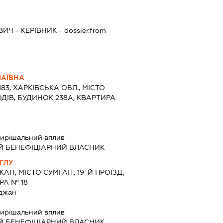
ОВИЧ
-
КЕРІВНИК
- dossier.from
ЛАЇВНА
183, ХАРКІВСЬКА ОБЛ., МІСТО
ОДІВ, БУДИНОК 238А, КВАРТИРА
ирішальний вплив
Й БЕНЕФІЦІАРНИЙ ВЛАСНИК
ГЛУ
Н, МІСТО СУМГАІТ, 19-Й ПРОЇЗД,
РА № 18
джан
ирішальний вплив
Й БЕНЕФІЦІАРНИЙ ВЛАСНИК