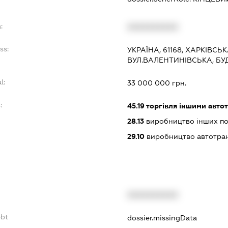
:
XXXXXXXXXX
ss:
УКРАЇНА, 61168, ХАРКІВСЬК
ВУЛ.ВАЛЕНТИНІВСЬКА, БУ
l:
33 000 000 грн.
:
45.19
торгівля іншими авто
28.13
виробництво інших по
29.10
виробництво автотран
XXXXXXXXXX
ebt
dossier.missingData