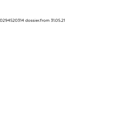
440294520314
dossier.from 31.05.21