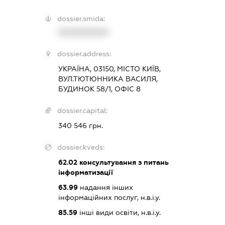
dossier.smida:
XXXXXXXXXX
dossier.address:
УКРАЇНА, 03150, МІСТО КИЇВ,
ВУЛ.ТЮТЮННИКА ВАСИЛЯ,
БУДИНОК 58/1, ОФІС 8
dossier.capital:
340 546 грн.
dossier.kveds:
62.02
консультування з питань
інформатизації
63.99
надання інших
інформаційних послуг, н.в.і.у.
85.59
інші види освіти, н.в.і.у.