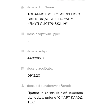
dossier.fullName:
ТОВАРИСТВО З ОБМЕЖЕНОЮ
ВІДПОВІДАЛЬНІСТЮ "АБМ
КЛАУД ДИСТРИБЮШН"
dossier.opfSubType:
-
dossier.edrpo:
44029867
dossier.regDate:
09.12.20
dossier.foundersAndBenef:
Приватна компанія з обмеженою
відповідальністю "СМАРТ КЛАУД
ТЕК"