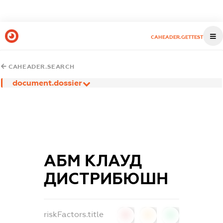
CAHEADER.GETTEST
CAHEADER.SEARCH
document.dossier
АБМ КЛАУД
ДИСТРИБЮШН
riskFactors.title
0
0
0