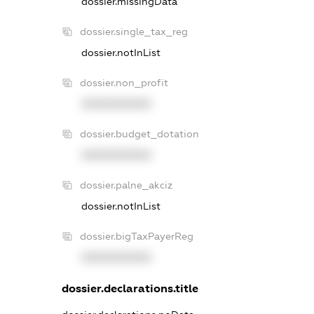
dossier.missingData
dossier.single_tax_reg
dossier.notInList
dossier.non_profit
XXXXXXXXXX
dossier.budget_dotation
XXXXXXXXXX
dossier.palne_akciz
dossier.notInList
dossier.bigTaxPayerReg
XXXXXXXXXX
dossier.declarations.title