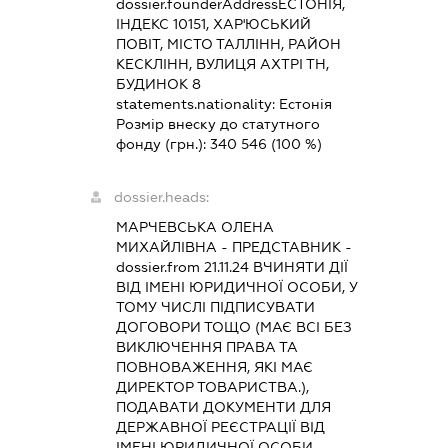
dossier.founderAddress
ЕСТОНІЯ,
ІНДЕКС 10151, ХАР'ЮСЬКИЙ
ПОВІТ, МІСТО ТАЛЛІНН, РАЙОН
КЕСКЛІНН, ВУЛИЦЯ АХТРІ ТН,
БУДИНОК 8
statements.nationality:
Естонія
Розмір внеску до статутного
фонду (грн.):
340 546
(100 %)
dossier.heads:
МАРЧЕВСЬКА ОЛЕНА
МИХАЙЛІВНА
-
ПРЕДСТАВНИК
-
dossier.from 21.11.24
ВЧИНЯТИ ДІЇ
ВІД ІМЕНІ ЮРИДИЧНОЇ ОСОБИ, У
ТОМУ ЧИСЛІ ПІДПИСУВАТИ
ДОГОВОРИ ТОЩО (МАЄ ВСІ БЕЗ
ВИКЛЮЧЕННЯ ПРАВА ТА
ПОВНОВАЖЕННЯ, ЯКІ МАЄ
ДИРЕКТОР ТОВАРИСТВА.),
ПОДАВАТИ ДОКУМЕНТИ ДЛЯ
ДЕРЖАВНОЇ РЕЄСТРАЦІЇ ВІД
ІМЕНІ ЮРИДИЧНОЇ ОСОБИ