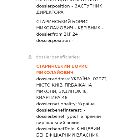
dossier.position - ЗАСТУПНИК
ДИРЕКТОРА
СТАРИНСЬКИЙ БОРИС
МИКОЛАЙОВИЧ
-
КЕРІВНИК
-
dossier.from 21.11.24
dossier.position -
dossier.beneficiaries:
СТАРИНСЬКИЙ БОРИС
МИКОЛАЙОВИЧ
dossier.address:
УКРАЇНА, 02072,
МІСТО КИЇВ, ПР.БАЖАНА
МИКОЛИ, БУДИНОК 16,
КВАРТИРА 46
dossier.nationality:
Україна
dossier.benefInterest:
-
dossier.benefType:
Не прямий
вирішальний вплив
dossier.benefRole:
КІНЦЕВИЙ
БЕНЕФІЦІАРНИЙ ВЛАСНИК