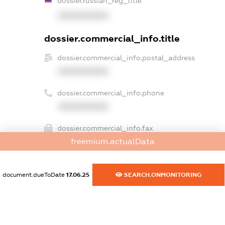
dossier.russian_reg_title
XXXXXXXXXX
dossier.commercial_info.title
dossier.commercial_info.postal_address
XXXXXXXXXX
dossier.commercial_info.phone
XXXXXXXXXX
dossier.commercial_info.fax
freemium.actualData
XXXXXXXXXX
dossier.commercial_info.email
document.dueToDate
17.06.25
SEARCH.ONMONITORING
XXXXXXXXXX
dossier.commercial_info.website
XXXXXXXXXX