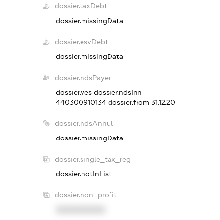
dossier.taxDebt
dossier.missingData
dossier.esvDebt
dossier.missingData
dossier.ndsPayer
dossier.yes
dossier.ndsInn
440300910134
dossier.from 31.12.20
dossier.ndsAnnul
dossier.missingData
dossier.single_tax_reg
dossier.notInList
dossier.non_profit
XXXXXXXXXX