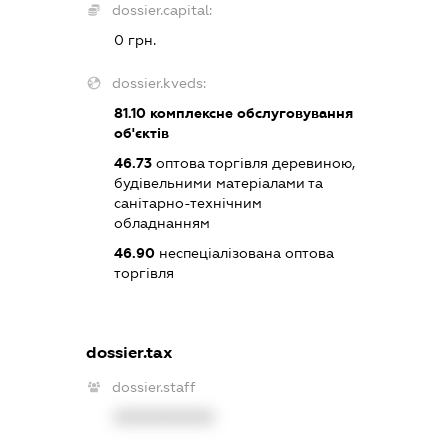
dossier.capital:
0 грн.
dossier.kveds:
81.10
комплексне обслуговування
об'єктів
46.73
оптова торгівля деревиною,
будівельними матеріалами та
санітарно-технічним
обладнанням
46.90
неспеціалізована оптова
торгівля
dossier.tax
dossier.staff
XXXXXXXXXX