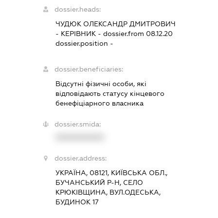
dossier.heads:
ЧУДЮК ОЛЕКСАНДР ДМИТРОВИЧ
-
КЕРІВНИК
- dossier.from 08.12.20
dossier.position -
dossier.beneficiaries:
Відсутні фізичні особи, які
відповідають статусу кінцевого
бенефіціарного власника
dossier.smida:
XXXXXXXXXX
dossier.address:
УКРАЇНА, 08121, КИЇВСЬКА ОБЛ.,
БУЧАНСЬКИЙ Р-Н, СЕЛО
КРЮКІВЩИНА, ВУЛ.ОДЕСЬКА,
БУДИНОК 17