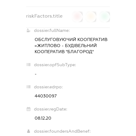
riskFactors.title
0
0
0
dossier.fullName:
ОБСЛУГОВУЮЧИЙ КООПЕРАТИВ
«ЖИТЛОВО - БУДІВЕЛЬНИЙ
КООПЕРАТИВ "БЛАГОРОД"
dossier.opfSubType:
-
dossier.edrpo:
44030097
dossier.regDate:
08.12.20
dossier.foundersAndBenef: