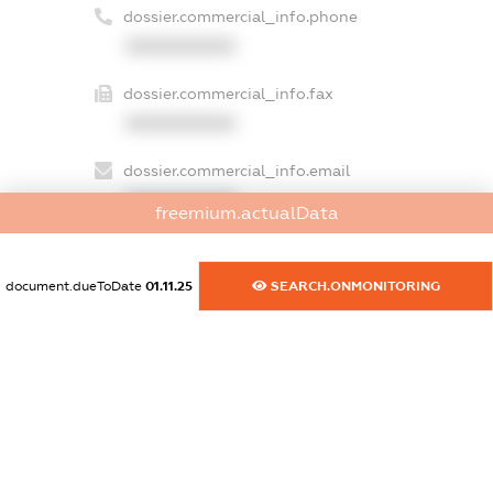
dossier.commercial_info.phone
XXXXXXXXXX
dossier.commercial_info.fax
XXXXXXXXXX
dossier.commercial_info.email
XXXXXXXXXX
freemium.actualData
dossier.commercial_info.website
XXXXXXXXXX
document.dueToDate
01.11.25
SEARCH.ONMONITORING
dossier.commercial_info.activity
XXXXXXXXXX
freemium.exampleText_1
freemium.exampleText_2
freemium.anonymousPerSearch2