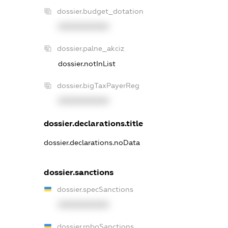
dossier.budget_dotation
XXXXXXXXXX
dossier.palne_akciz
dossier.notInList
dossier.bigTaxPayerReg
XXXXXXXXXX
dossier.declarations.title
dossier.declarations.noData
dossier.sanctions
dossier.specSanctions
XXXXXXXXXX
dossier.rnboSanctions