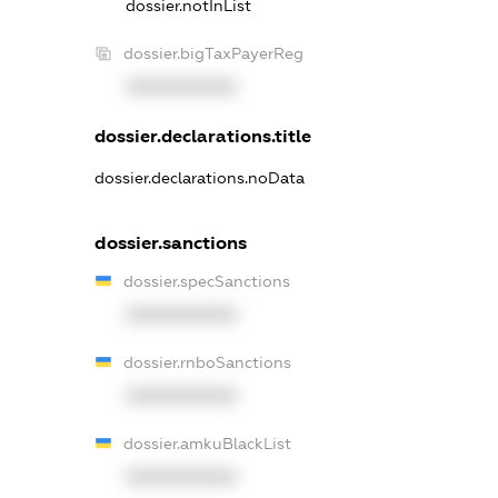
dossier.notInList
dossier.bigTaxPayerReg
XXXXXXXXXX
dossier.declarations.title
dossier.declarations.noData
dossier.sanctions
dossier.specSanctions
XXXXXXXXXX
dossier.rnboSanctions
XXXXXXXXXX
dossier.amkuBlackList
XXXXXXXXXX