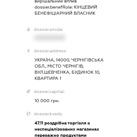
вирішальний вплив
dossier.benefRole:
КІНЦЕВИЙ
БЕНЕФІЦІАРНИЙ ВЛАСНИК
dossier.smida:
XXXXXXXXXX
dossier.address:
УКРАЇНА, 14000, ЧЕРНІГІВСЬКА
ОБЛ., МІСТО ЧЕРНІГІВ,
ВУЛ.ШЕВЧЕНКА, БУДИНОК 10,
КВАРТИРА 1
dossier.capital:
10 000 грн.
dossier.kveds:
47.11
роздрібна торгівля в
неспеціалізованих магазинах
переважно продуктами