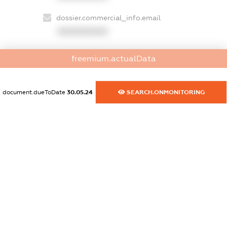
dossier.commercial_info.email
XXXXXXXXXX
dossier.commercial_info.website
freemium.actualData
XXXXXXXXXX
dossier.commercial_info.activity
document.dueToDate
30.05.24
SEARCH.ONMONITORING
XXXXXXXXXX
freemium.exampleText_1
freemium.exampleText_2
freemium.anonymousPerSearch2
FREEMIUM.DETAILS
FREEMIUM.REGISTER