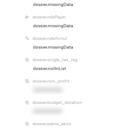
dossier.missingData
dossier.ndsPayer
dossier.missingData
dossier.ndsAnnul
dossier.missingData
dossier.single_tax_reg
dossier.notInList
dossier.non_profit
XXXXXXXXXX
dossier.budget_dotation
XXXXXXXXXX
dossier.palne_akciz