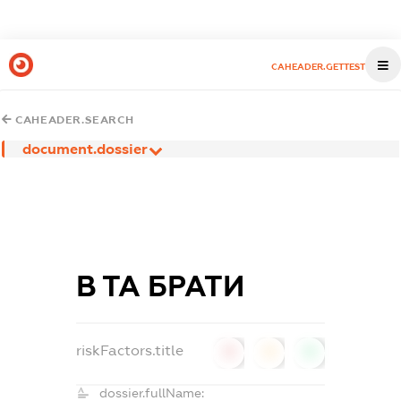
CAHEADER.GETTEST
CAHEADER.SEARCH
document.dossier
В ТА БРАТИ
riskFactors.title
0
0
0
dossier.fullName: