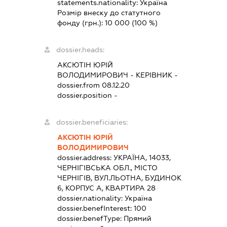
statements.nationality:
Україна
Розмір внеску до статутного
фонду (грн.):
10 000
(100 %)
dossier.heads:
АКСЮТІН ЮРІЙ
ВОЛОДИМИРОВИЧ
-
КЕРІВНИК
-
dossier.from 08.12.20
dossier.position -
dossier.beneficiaries:
АКСЮТІН ЮРІЙ
ВОЛОДИМИРОВИЧ
dossier.address:
УКРАЇНА, 14033,
ЧЕРНІГІВСЬКА ОБЛ., МІСТО
ЧЕРНІГІВ, ВУЛ.ЛЬОТНА, БУДИНОК
6, КОРПУС А, КВАРТИРА 28
dossier.nationality:
Україна
dossier.benefInterest:
100
dossier.benefType:
Прямий