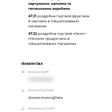
харчування, напоями та
тютюновими виробами
47.21
роздрібна торгівля фруктами
й овочами в спеціалізованих
магазинах
47.22
роздрібна торгівля м'ясом і
м'ясними продуктами в
спеціалізованих магазинах
dossier.tax
dossier.staff
XXXXXXXXXX
dossier.taxDebt
dossier.missingData
dossier.esvDebt