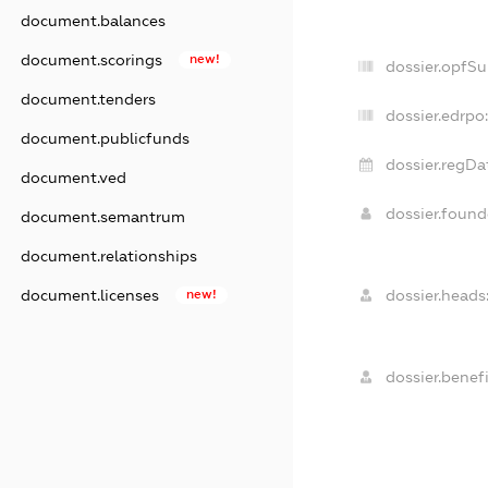
document.balances
document.scorings
new!
dossier.opfS
document.tenders
dossier.edrpo:
document.publicfunds
dossier.regDa
document.ved
dossier.foun
document.semantrum
document.relationships
dossier.heads
document.licenses
new!
dossier.benefi