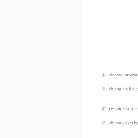
dossier.smida
dossier.addres
dossier.capital
dossier.kveds: