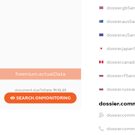
dossier.gbSan
dossier.ausSa
dossier.euSan
dossier.japan
dossier.cana
freemium.actualData
dossier.rfSan
dossier.russia
document.dueToDate
31.12.25
SEARCH.ONMONITORING
dossier.comm
dossier.comme
dossier.comm