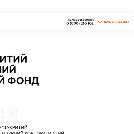
caHeader.contact
CAHEADER.GETTEST
0 (800) 210 102
РИТИЙ
НИЙ
Й ФОНД
0
0
 "ЗАКРИТИЙ
ЕНЧУРНИЙ КОРПОРАТИВНИЙ