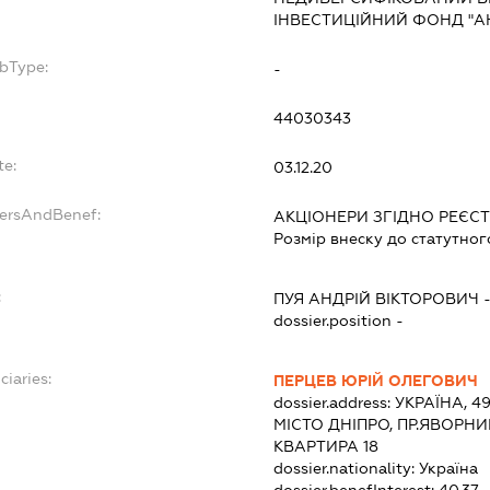
ІНВЕСТИЦІЙНИЙ ФОНД "А
ubType:
-
44030343
te:
03.12.20
dersAndBenef:
АКЦІОНЕРИ ЗГІДНО РЕЄС
Розмір внеску до статутног
:
ПУЯ АНДРІЙ ВІКТОРОВИЧ
dossier.position -
ciaries:
ПЕРЦЕВ ЮРІЙ ОЛЕГОВИЧ
dossier.address:
УКРАЇНА, 4
МІСТО ДНІПРО, ПР.ЯВОРН
КВАРТИРА 18
dossier.nationality:
Україна
dossier.benefInterest:
40.37