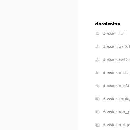
dossier.tax
dossier.staff
dossier.taxDe
dossier.esvDe
dossier.ndsPa
dossier.ndsA
dossier.singl
dossier.non_p
dossier.budg