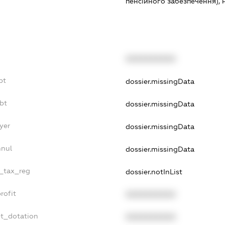
пенсійного забезпечення), н.в
XXXXXXXXXX
bt
dossier.missingData
bt
dossier.missingData
yer
dossier.missingData
nnul
dossier.missingData
e_tax_reg
dossier.notInList
rofit
XXXXXXXXXX
et_dotation
XXXXXXXXXX