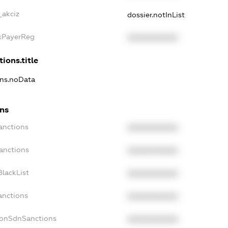
_akciz
dossier.notInList
axPayerReg
XXXXXXXXXX
ions.title
ons.noData
ons
anctions
XXXXXXXXXX
anctions
XXXXXXXXXX
lackList
XXXXXXXXXX
anctions
XXXXXXXXXX
NonSdnSanctions
XXXXXXXXXX