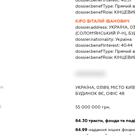
dossier.benefType:
Прямий в
dossier.benefRole:
КІНЦЕВИ
КІРО ВІТАЛІЙ ІВАНОВИЧ
dossier.address:
УКРАЇНА, 0
(СОЛОМ'ЯНСЬКИЙ Р-Н), Б
dossier.nationality:
Україна
dossier.benefInterest:
40.44
dossier.benefType:
Прямий в
dossier.benefRole:
КІНЦЕВИ
:
XXXXXXXXXX
s:
УКРАЇНА, 03189, МІСТО КИ
БУДИНОК 8Є, ОФІС 48
:
55 000 000 грн.
64.30
трасти, фонди та поді
64.99
надання інших фінанс