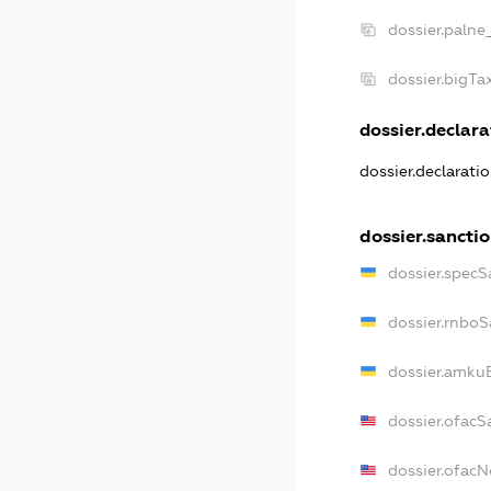
dossier.palne
dossier.bigT
dossier.declarat
dossier.declarati
dossier.sancti
dossier.specS
dossier.rnboS
dossier.amkuB
dossier.ofacS
dossier.ofac