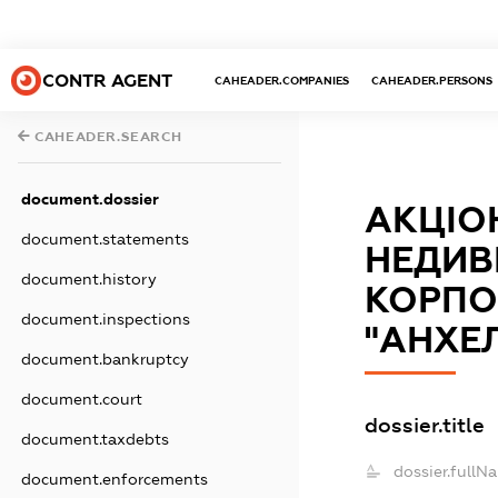
CONTR AGENT
CAHEADER.COMPANIES
CAHEADER.PERSONS
CAHEADER.SEARCH
document.dossier
АКЦІО
document.statements
НЕДИВ
document.history
КОРПО
document.inspections
"АНХЕ
document.bankruptcy
document.court
dossier.title
document.taxdebts
dossier.fullN
document.enforcements