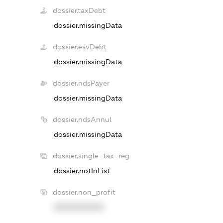
dossier.taxDebt
dossier.missingData
dossier.esvDebt
dossier.missingData
dossier.ndsPayer
dossier.missingData
dossier.ndsAnnul
dossier.missingData
dossier.single_tax_reg
dossier.notInList
dossier.non_profit
XXXXXXXXXX