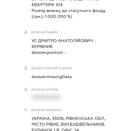
КВАРТИРА 104
Розмір внеску до статутного фонду
(грн.):
1 000
(100 %)
dossier.heads:
УС ДМИТРО АНАТОЛІЙОВИЧ
-
КЕРІВНИК
dossier.position -
dossier.beneficiaries:
dossier.missingData
dossier.smida:
XXXXXXXXXX
dossier.address:
УКРАЇНА, 33016, РІВНЕНСЬКА ОБЛ.,
МІСТО РІВНЕ, ВУЛ.БУДІВЕЛЬНИКІВ,
БУДИНОК 1 В, ОФІС 24