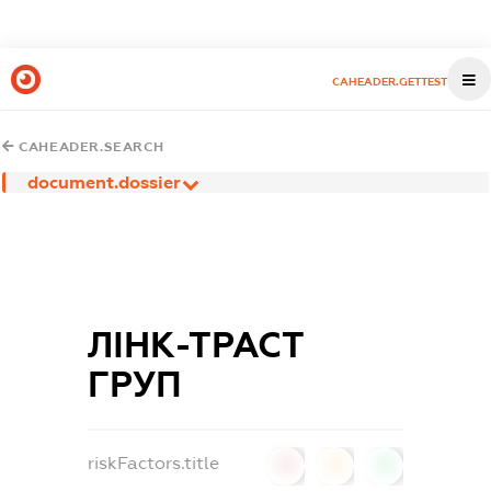
CAHEADER.GETTEST
CAHEADER.SEARCH
document.dossier
ЛІНК-ТРАСТ
ГРУП
riskFactors.title
0
0
0