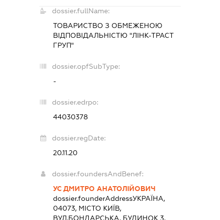
dossier.fullName:
ТОВАРИСТВО З ОБМЕЖЕНОЮ
ВІДПОВІДАЛЬНІСТЮ "ЛІНК-ТРАСТ
ГРУП"
dossier.opfSubType:
-
dossier.edrpo:
44030378
dossier.regDate:
20.11.20
dossier.foundersAndBenef:
УС ДМИТРО АНАТОЛІЙОВИЧ
dossier.founderAddress
УКРАЇНА,
04073, МІСТО КИЇВ,
ВУЛ.БОНДАРСЬКА, БУДИНОК 3,