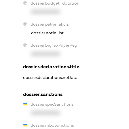
dossier.budget_dotation
XXXXXXXXXX
dossier.palne_akciz
dossier.notInList
dossier.bigTaxPayerReg
XXXXXXXXXX
dossier.declarations.title
dossier.declarations.noData
dossier.sanctions
dossier.specSanctions
XXXXXXXXXX
dossier.rnboSanctions