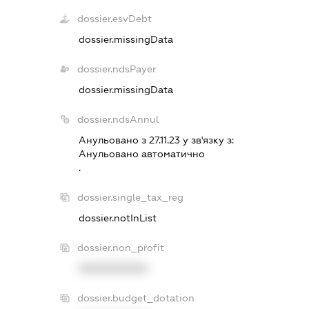
dossier.esvDebt
dossier.missingData
dossier.ndsPayer
dossier.missingData
dossier.ndsAnnul
Анульовано з 27.11.23 у зв'язку з:
Анульовано автоматично
.
dossier.single_tax_reg
dossier.notInList
dossier.non_profit
XXXXXXXXXX
dossier.budget_dotation