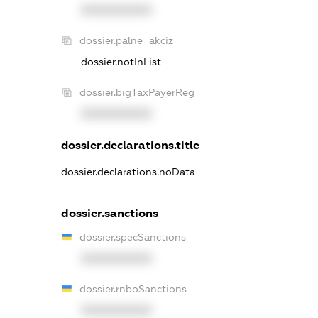
XXXXXXXXXX
dossier.palne_akciz
dossier.notInList
dossier.bigTaxPayerReg
XXXXXXXXXX
dossier.declarations.title
dossier.declarations.noData
dossier.sanctions
dossier.specSanctions
XXXXXXXXXX
dossier.rnboSanctions
XXXXXXXXXX