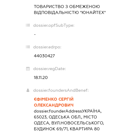
ТОВАРИСТВО З ОБМЕЖЕНОЮ
ВІДПОВІДАЛЬНІСТЮ "ЮНАЙТЕХ"
dossier.opfSubType:
-
dossier.edrpo:
44030427
dossier.regDate:
18.11.20
dossier.foundersAndBenef:
ЄФІМЕНКО СЕРГІЙ
ОЛЕКСАНДРОВИЧ
dossier.founderAddress
УКРАЇНА,
65023, ОДЕСЬКА ОБЛ., МІСТО
ОДЕСА, ВУЛ.НОВОСЕЛЬСЬКОГО,
БУДИНОК 69/71, КВАРТИРА 80