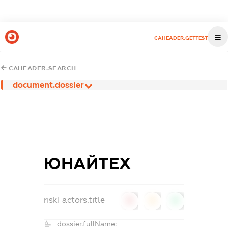
CAHEADER.GETTEST
CAHEADER.SEARCH
document.dossier
ЮНАЙТЕХ
riskFactors.title
0
0
0
dossier.fullName: