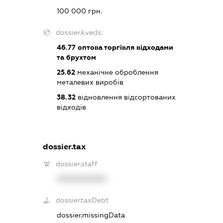
100 000 грн.
dossier.kveds:
46.77
оптова торгівля відходами
та брухтом
25.62
механічне оброблення
металевих виробів
38.32
відновлення відсортованих
відходів
dossier.tax
dossier.staff
XXXXXXXXXX
dossier.taxDebt
dossier.missingData