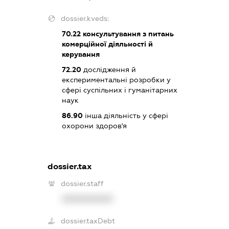
dossier.kveds:
70.22
консультування з питань
комерційної діяльності й
керування
72.20
дослідження й
експериментальні розробки у
сфері суспільних і гуманітарних
наук
86.90
інша діяльність у сфері
охорони здоров'я
dossier.tax
dossier.staff
XXXXXXXXXX
dossier.taxDebt