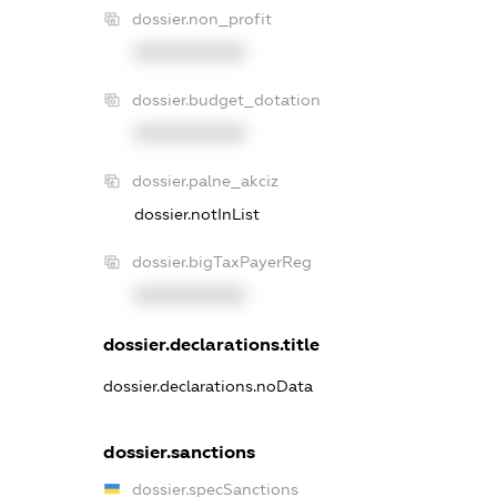
dossier.non_profit
XXXXXXXXXX
dossier.budget_dotation
XXXXXXXXXX
dossier.palne_akciz
dossier.notInList
dossier.bigTaxPayerReg
XXXXXXXXXX
dossier.declarations.title
dossier.declarations.noData
dossier.sanctions
dossier.specSanctions