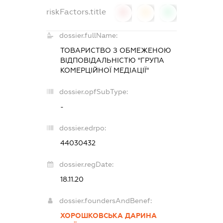
riskFactors.title
0
0
0
dossier.fullName:
ТОВАРИСТВО З ОБМЕЖЕНОЮ
ВІДПОВІДАЛЬНІСТЮ "ГРУПА
КОМЕРЦІЙНОЇ МЕДІАЦІЇ"
dossier.opfSubType:
-
dossier.edrpo:
44030432
dossier.regDate:
18.11.20
dossier.foundersAndBenef:
ХОРОШКОВСЬКА ДАРИНА