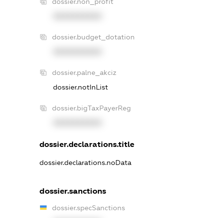
dossier.non_profit
XXXXXXXXXX
dossier.budget_dotation
XXXXXXXXXX
dossier.palne_akciz
dossier.notInList
dossier.bigTaxPayerReg
XXXXXXXXXX
dossier.declarations.title
dossier.declarations.noData
dossier.sanctions
dossier.specSanctions