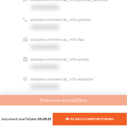
XXXXXXXXXX
dossier.commercial_info.phone
XXXXXXXXXX
dossier.commercial_info.fax
XXXXXXXXXX
dossier.commercial_info.email
XXXXXXXXXX
dossier.commercial_info.website
XXXXXXXXXX
dossier.commercial_info.activity
freemium.actualData
XXXXXXXXXX
document.dueToDate
03.09.21
SEARCH.ONMONITORING