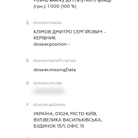
Розмір внеску до статутного фонду
(грн.):
1 000
(100 %)
dossier.heads:
КЛІМОВ ДМИТРО СЕРГІЙОВИЧ
-
КЕРІВНИК
dossier.position -
dossier.beneficiaries:
dossier.missingData
dossier.smida:
XXXXXXXXXX
dossier.address:
УКРАЇНА, 01024, МІСТО КИЇВ,
ВУЛ.ВЕЛИКА ВАСИЛЬКІВСЬКА,
БУДИНОК 13/1, ОФІС 15