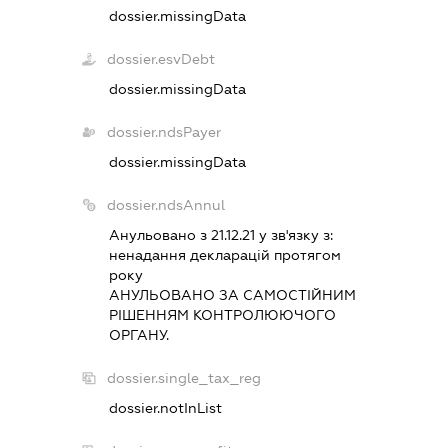
dossier.missingData
dossier.esvDebt
dossier.missingData
dossier.ndsPayer
dossier.missingData
dossier.ndsAnnul
Анульовано з 21.12.21 у зв'язку з:
ненадання декларацiй протягом
року
АНУЛЬОВАНО ЗА САМОСТIЙНИМ
РIШЕННЯМ КОНТРОЛЮЮЧОГО
ОРГАНУ.
dossier.single_tax_reg
dossier.notInList