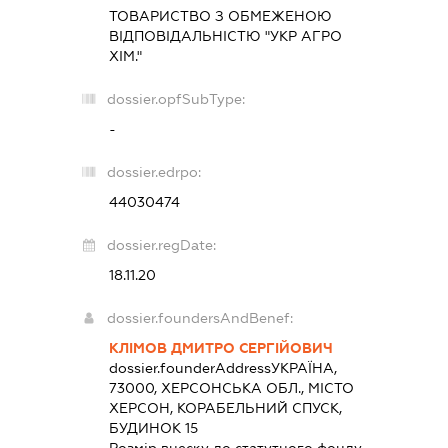
ТОВАРИСТВО З ОБМЕЖЕНОЮ
ВІДПОВІДАЛЬНІСТЮ "УКР АГРО
ХІМ."
dossier.opfSubType:
-
dossier.edrpo:
44030474
dossier.regDate:
18.11.20
dossier.foundersAndBenef:
КЛІМОВ ДМИТРО СЕРГІЙОВИЧ
dossier.founderAddress
УКРАЇНА,
73000, ХЕРСОНСЬКА ОБЛ., МІСТО
ХЕРСОН, КОРАБЕЛЬНИЙ СПУСК,
БУДИНОК 15