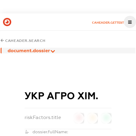
CAHEADER.GETTEST
CAHEADER.SEARCH
document.dossier
УКР АГРО ХІМ.
riskFactors.title
0
0
0
dossier.fullName: