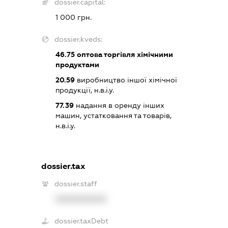
dossier.capital:
1 000 грн.
dossier.kveds:
46.75
оптова торгівля хімічними
продуктами
20.59
виробництво іншої хімічної
продукції, н.в.і.у.
77.39
надання в оренду інших
машин, устатковання та товарів,
н.в.і.у.
dossier.tax
dossier.staff
XXXXXXXXXX
dossier.taxDebt