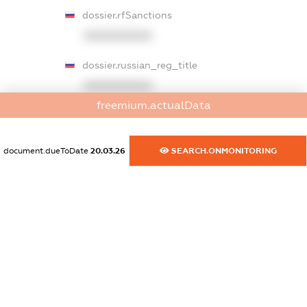
dossier.rfSanctions
XXXXXXXXXX
dossier.russian_reg_title
XXXXXXXXXX
freemium.actualData
dossier.commercial_info.title
dossier.commercial_info.postal_address
document.dueToDate
20.03.26
SEARCH.ONMONITORING
XXXXXXXXXX
dossier.commercial_info.phone
XXXXXXXXXX
dossier.commercial_info.fax
XXXXXXXXXX
dossier.commercial_info.email
XXXXXXXXXX