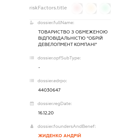
riskFactors.title
0
0
0
dossier.fullName:
ТОВАРИСТВО З ОБМЕЖЕНОЮ
ВІДПОВІДАЛЬНІСТЮ "ОБРІЙ
ДЕВЕЛОПМЕНТ КОМПАНІ"
dossier.opfSubType:
-
dossier.edrpo:
44030647
dossier.regDate:
16.12.20
dossier.foundersAndBenef:
ЖИДЕНКО АНДРІЙ