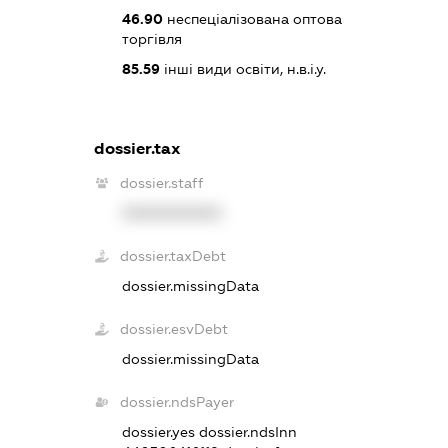
46.90
неспеціалізована оптова
торгівля
85.59
інші види освіти, н.в.і.у.
dossier.tax
dossier.staff
XXXXXXXXXX
dossier.taxDebt
dossier.missingData
dossier.esvDebt
dossier.missingData
dossier.ndsPayer
dossier.yes
dossier.ndsInn