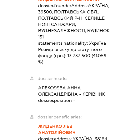
dossier.founderAddress
УКРАЇНА,
39300, ПОЛТАВСЬКА ОБЛ.,
ПОЛТАВСЬКИЙ Р-Н, СЕЛИЩЕ
НОВІ САНЖАРИ,
ВУЛ.НЕЗАЛЕЖНОСТІ, БУДИНОК
151
statements.nationality:
Україна
Розмір внеску до статутного
фонду (грн.):
13 737 500
(41.056
%)
dossier.heads:
АЛЕКСЄЄВА АННА
ОЛЕКСАНДРІВНА
-
КЕРІВНИК
dossier.position -
dossier.beneficiaries:
ЖИДЕНКО ЛЕВ
АНАТОЛІЙОВИЧ
dossier.address:
УКРАЇНА, 38164,