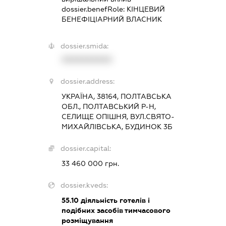
dossier.benefRole:
КІНЦЕВИЙ
БЕНЕФІЦІАРНИЙ ВЛАСНИК
dossier.smida:
XXXXXXXXXX
dossier.address:
УКРАЇНА, 38164, ПОЛТАВСЬКА
ОБЛ., ПОЛТАВСЬКИЙ Р-Н,
СЕЛИЩЕ ОПІШНЯ, ВУЛ.СВЯТО-
МИХАЙЛІВСЬКА, БУДИНОК 3Б
dossier.capital:
33 460 000 грн.
dossier.kveds:
55.10
діяльність готелів і
подібних засобів тимчасового
розміщування