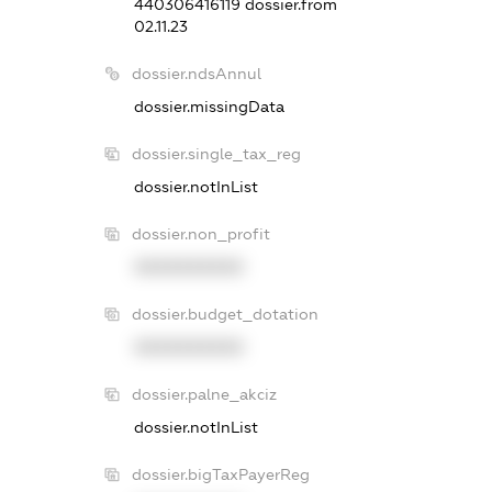
440306416119
dossier.from
02.11.23
dossier.ndsAnnul
dossier.missingData
dossier.single_tax_reg
dossier.notInList
dossier.non_profit
XXXXXXXXXX
dossier.budget_dotation
XXXXXXXXXX
dossier.palne_akciz
dossier.notInList
dossier.bigTaxPayerReg