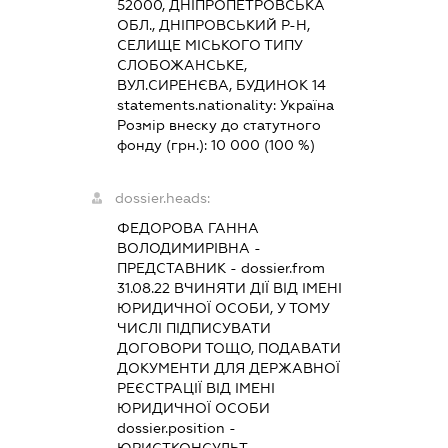
52000, ДНІПРОПЕТРОВСЬКА
ОБЛ., ДНІПРОВСЬКИЙ Р-Н,
СЕЛИЩЕ МІСЬКОГО ТИПУ
СЛОБОЖАНСЬКЕ,
ВУЛ.СИРЕНЄВА, БУДИНОК 14
statements.nationality:
Україна
Розмір внеску до статутного
фонду (грн.):
10 000
(100 %)
dossier.heads:
ФЕДОРОВА ГАННА
ВОЛОДИМИРІВНА
-
ПРЕДСТАВНИК
- dossier.from
31.08.22
ВЧИНЯТИ ДІЇ ВІД ІМЕНІ
ЮРИДИЧНОЇ ОСОБИ, У ТОМУ
ЧИСЛІ ПІДПИСУВАТИ
ДОГОВОРИ ТОЩО, ПОДАВАТИ
ДОКУМЕНТИ ДЛЯ ДЕРЖАВНОЇ
РЕЄСТРАЦІЇ ВІД ІМЕНІ
ЮРИДИЧНОЇ ОСОБИ
dossier.position -
ЮРИСТКОНСУЛЬТ