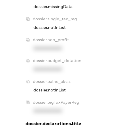
dossier.missingData
dossier.single_tax_reg
dossier.notInList
dossier.non_profit
XXXXXXXXXX
dossier.budget_dotation
XXXXXXXXXX
dossier.palne_akciz
dossier.notInList
dossier.bigTaxPayerReg
XXXXXXXXXX
dossier.declarations.title