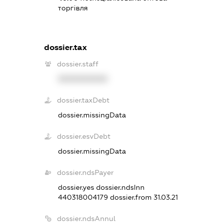
торгівля
dossier.tax
dossier.staff
XXXXXXXXXX
dossier.taxDebt
dossier.missingData
dossier.esvDebt
dossier.missingData
dossier.ndsPayer
dossier.yes
dossier.ndsInn
440318004179
dossier.from 31.03.21
dossier.ndsAnnul