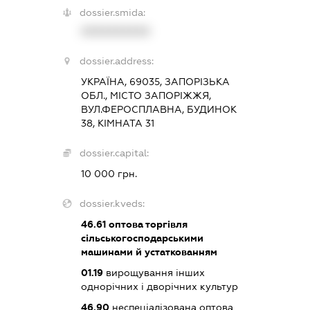
dossier.smida:
XXXXXXXXXX
dossier.address:
УКРАЇНА, 69035, ЗАПОРІЗЬКА
ОБЛ., МІСТО ЗАПОРІЖЖЯ,
ВУЛ.ФЕРОСПЛАВНА, БУДИНОК
38, КІМНАТА 31
dossier.capital:
10 000 грн.
dossier.kveds:
46.61
оптова торгівля
сільськогосподарськими
машинами й устаткованням
01.19
вирощування інших
однорічних і дворічних культур
46.90
неспеціалізована оптова