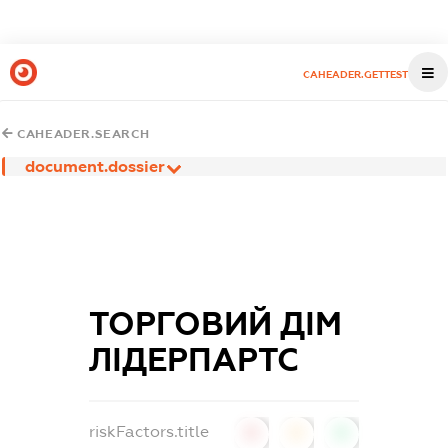
CAHEADER.GETTEST
CAHEADER.SEARCH
document.dossier
ТОРГОВИЙ ДІМ
ЛІДЕРПАРТС
riskFactors.title
0
0
0