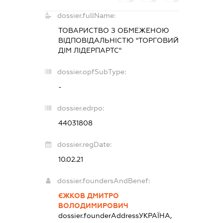
dossier.fullName:
ТОВАРИСТВО З ОБМЕЖЕНОЮ
ВІДПОВІДАЛЬНІСТЮ "ТОРГОВИЙ
ДІМ ЛІДЕРПАРТС"
dossier.opfSubType:
-
dossier.edrpo:
44031808
dossier.regDate:
10.02.21
dossier.foundersAndBenef:
ЄЖКОВ ДМИТРО
ВОЛОДИМИРОВИЧ
dossier.founderAddress
УКРАЇНА,