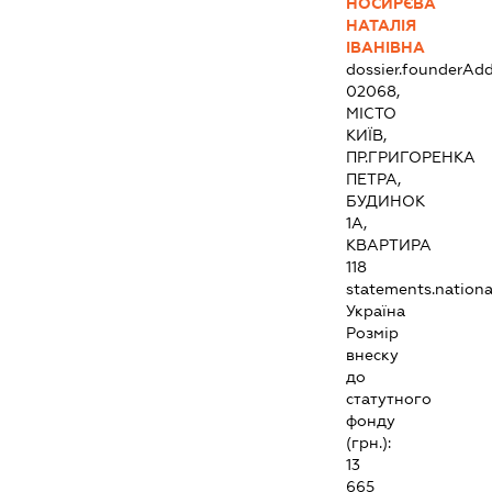
НОСИРЄВА
НАТАЛІЯ
ІВАНІВНА
dossier.founderAdd
02068,
МІСТО
КИЇВ,
ПР.ГРИГОРЕНКА
ПЕТРА,
БУДИНОК
1А,
КВАРТИРА
118
statements.national
Україна
Розмір
внеску
до
статутного
фонду
(грн.):
13
665