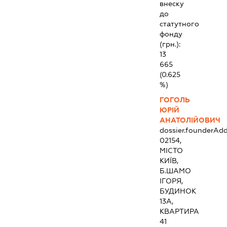
внеску
до
статутного
фонду
(грн.):
13
665
(0.625
%)
ГОГОЛЬ
ЮРІЙ
АНАТОЛІЙОВИЧ
dossier.founderAdd
02154,
МІСТО
КИЇВ,
Б.ШАМО
ІГОРЯ,
БУДИНОК
13А,
КВАРТИРА
41