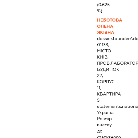
(0.625
%)
НЕБОТОВА
ОЛЕНА
ЯКІВНА
dossier.founderAdd
01133,
МІСТО
КИЇВ,
ПРОВ.ЛАБОРАТОР
БУДИНОК
22,
КОРПУС
11,
КВАРТИРА
5
statements.national
Україна
Розмір
внеску
до
статутного