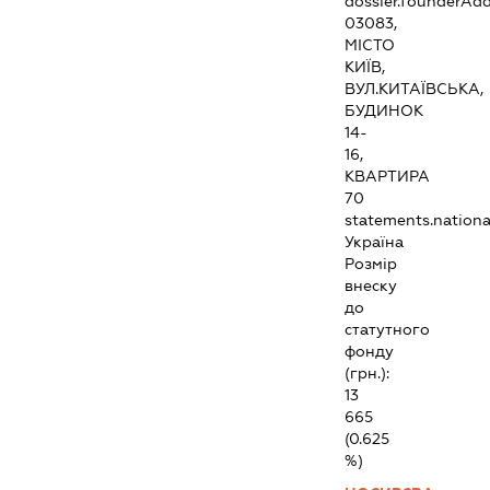
dossier.founderAdd
03083,
МІСТО
КИЇВ,
ВУЛ.КИТАЇВСЬКА,
БУДИНОК
14-
16,
КВАРТИРА
70
statements.national
Україна
Розмір
внеску
до
статутного
фонду
(грн.):
13
665
(0.625
%)