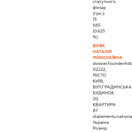
статутного
фонду
(грн.):
13
665
(0.625
%)
ВОВК
НАТАЛІЯ
МИКОЛАЇВНА
dossier.founderAdd
02222,
МІСТО
КИЇВ,
ВУЛ.ГРАДИНСЬКА
БУДИНОК
20,
КВАРТИРА
87
statements.national
Україна
Розмір