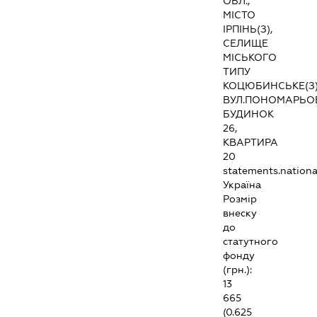
ОБЛ.,
МІСТО
ІРПІНЬ(З),
СЕЛИЩЕ
МІСЬКОГО
ТИПУ
КОЦЮБИНСЬКЕ(З)
ВУЛ.ПОНОМАРЬО
БУДИНОК
26,
КВАРТИРА
20
statements.national
Україна
Розмір
внеску
до
статутного
фонду
(грн.):
13
665
(0.625