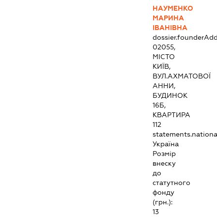
НАУМЕНКО
МАРИНА
ІВАНІВНА
dossier.founderAdd
02055,
МІСТО
КИЇВ,
ВУЛ.АХМАТОВОЇ
АННИ,
БУДИНОК
16Б,
КВАРТИРА
112
statements.national
Україна
Розмір
внеску
до
статутного
фонду
(грн.):
13