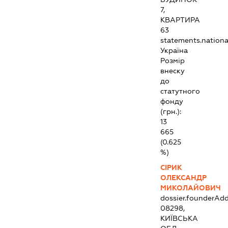
7,
КВАРТИРА
63
statements.national
Україна
Розмір
внеску
до
статутного
фонду
(грн.):
13
665
(0.625
%)
СІРИК
ОЛЕКСАНДР
МИКОЛАЙОВИЧ
dossier.founderAdd
08298,
КИЇВСЬКА