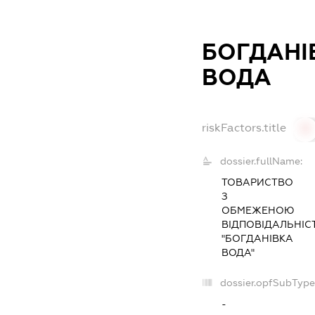
БОГДАНІ
ВОДА
riskFactors.title
0
dossier.fullName:
ТОВАРИСТВО
З
ОБМЕЖЕНОЮ
ВІДПОВІДАЛЬНІС
"БОГДАНІВКА
ВОДА"
dossier.opfSubType
-