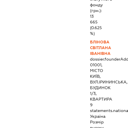
фонду
(грн.):
13
665
(0.625
%)
БЛІНОВА
СВІТЛАНА
ІВАНІВНА
dossier.founderAdd
01001,
МІСТО
КИЇВ,
ВУЛ.ІРИНИНСЬКА,
БУДИНОК
1/3,
КВАРТИРА
9
statements.national
Україна
Розмір
внеску