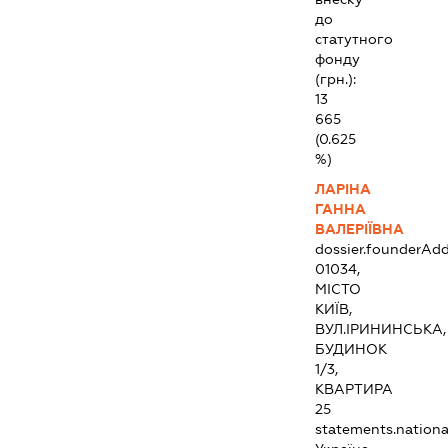
до
статутного
фонду
(грн.):
13
665
(0.625
%)
ЛАРІНА
ГАННА
ВАЛЕРІЇВНА
dossier.founderAdd
01034,
МІСТО
КИЇВ,
ВУЛ.ІРИНИНСЬКА,
БУДИНОК
1/3,
КВАРТИРА
25
statements.national