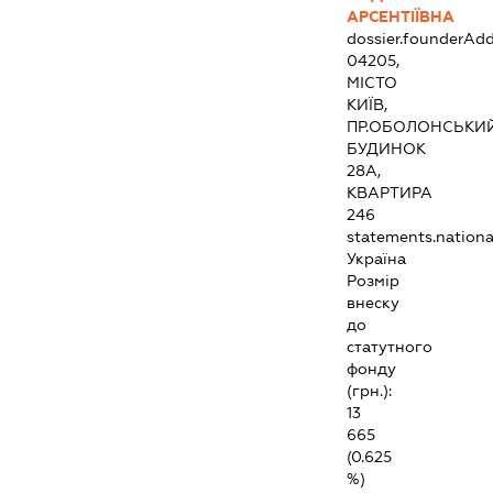
АРСЕНТІЇВНА
dossier.founderAdd
04205,
МІСТО
КИЇВ,
ПР.ОБОЛОНСЬКИЙ
БУДИНОК
28А,
КВАРТИРА
246
statements.national
Україна
Розмір
внеску
до
статутного
фонду
(грн.):
13
665
(0.625
%)