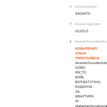
dossier.edrpo:
44034711
dossier.regDate:
02.03.21
dossier.foundersAn
КОВАЛЕНКО
АЛІНА
МИКОЛАЇВНА
dossier.founderAdd
02183,
МІСТО
КИЇВ,
ВУЛ.ВАТУТІНА,
БУДИНОК
24,
КВАРТИРА
41
statements.national