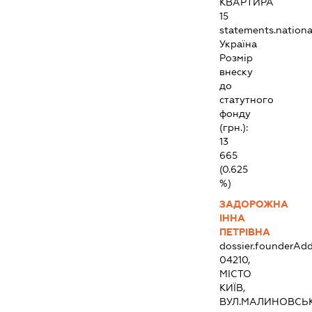
КВАРТИРА
15
statements.national
Україна
Розмір
внеску
до
статутного
фонду
(грн.):
13
665
(0.625
%)
ЗАДОРОЖНА
ІННА
ПЕТРІВНА
dossier.founderAdd
04210,
МІСТО
КИЇВ,
ВУЛ.МАЛИНОВСЬ