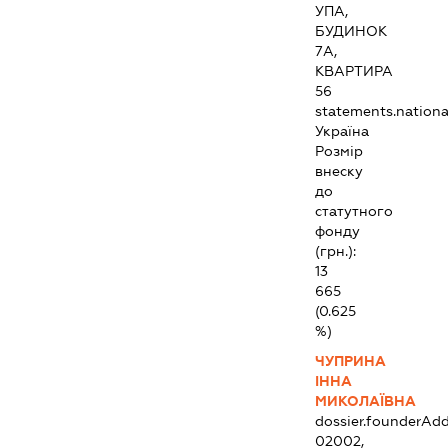
УПА,
БУДИНОК
7А,
КВАРТИРА
56
statements.national
Україна
Розмір
внеску
до
статутного
фонду
(грн.):
13
665
(0.625
%)
ЧУПРИНА
ІННА
МИКОЛАЇВНА
dossier.founderAdd
02002,