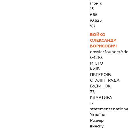
(грн.):
13
665
(0.625
%)
БОЙКО
ОЛЕКСАНДР
БОРИСОВИЧ
dossier.founderAdd
04210,
МІСТО
КИЇВ,
ПР.ГЕРОЇВ
СТАЛІНГРАДА,
БУДИНОК
37,
КВАРТИРА
17
statements.national
Україна
Розмір
внеску