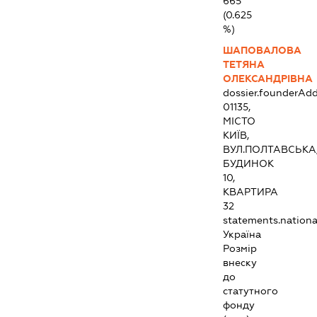
665
(0.625
%)
ШАПОВАЛОВА
ТЕТЯНА
ОЛЕКСАНДРІВНА
dossier.founderAdd
01135,
МІСТО
КИЇВ,
ВУЛ.ПОЛТАВСЬКА
БУДИНОК
10,
КВАРТИРА
32
statements.national
Україна
Розмір
внеску
до
статутного
фонду