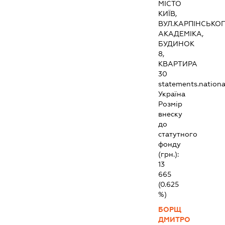
МІСТО
КИЇВ,
ВУЛ.КАРПІНСЬКО
АКАДЕМІКА,
БУДИНОК
8,
КВАРТИРА
30
statements.national
Україна
Розмір
внеску
до
статутного
фонду
(грн.):
13
665
(0.625
%)
БОРЩ
ДМИТРО