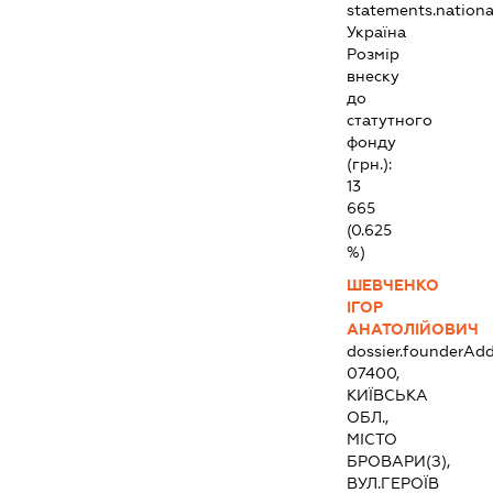
statements.national
Україна
Розмір
внеску
до
статутного
фонду
(грн.):
13
665
(0.625
%)
ШЕВЧЕНКО
ІГОР
АНАТОЛІЙОВИЧ
dossier.founderAdd
07400,
КИЇВСЬКА
ОБЛ.,
МІСТО
БРОВАРИ(З),
ВУЛ.ГЕРОЇВ