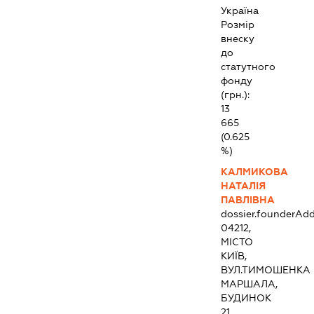
Україна
Розмір
внеску
до
статутного
фонду
(грн.):
13
665
(0.625
%)
КАЛМИКОВА
НАТАЛІЯ
ПАВЛІВНА
dossier.founderAdd
04212,
МІСТО
КИЇВ,
ВУЛ.ТИМОШЕНКА
МАРШАЛА,
БУДИНОК
21,