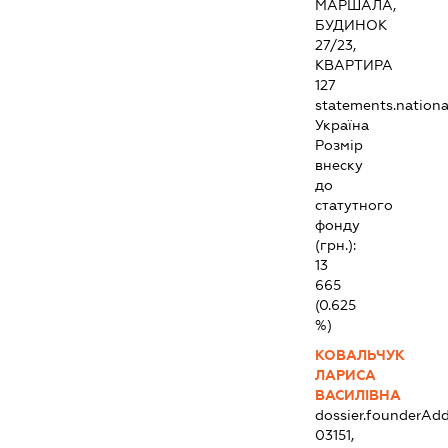
МАРШАЛА,
БУДИНОК
27/23,
КВАРТИРА
127
statements.national
Україна
Розмір
внеску
до
статутного
фонду
(грн.):
13
665
(0.625
%)
КОВАЛЬЧУК
ЛАРИСА
ВАСИЛІВНА
dossier.founderAdd
03151,