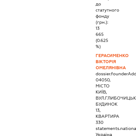
до
статутного
фонду
(грн.):
13
665
(0.625
%)
ГЕРАСИМЕНКО
ВІКТОРІЯ
ОМЕЛЯНІВНА
dossier.founderAdd
04050,
МІСТО
КИЇВ,
ВУЛ.ГЛИБОЧИЦЬК
БУДИНОК
13,
КВАРТИРА
330
statements.national
Україна