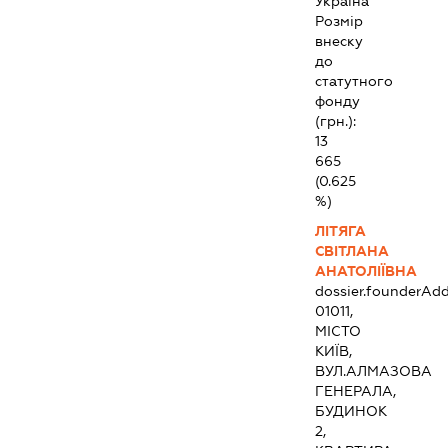
Україна
Розмір
внеску
до
статутного
фонду
(грн.):
13
665
(0.625
%)
ЛІТЯГА
СВІТЛАНА
АНАТОЛІЇВНА
dossier.founderAdd
01011,
МІСТО
КИЇВ,
ВУЛ.АЛМАЗОВА
ГЕНЕРАЛА,
БУДИНОК
2,