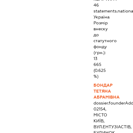
46
statements.national
Україна
Розмір
внеску
до
статутного
фонду
(грн.):
13
665
(0.625
%)
БОНДАР
ТЕТЯНА
АБРАМІВНА
dossier.founderAdd
02154,
МІСТО
КИЇВ,
ВУЛ.ЕНТУЗІАСТІВ,
БУДИНОК