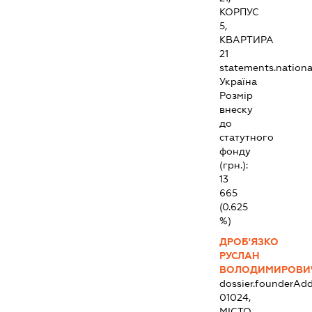
КОРПУС
5,
КВАРТИРА
21
statements.national
Україна
Розмір
внеску
до
статутного
фонду
(грн.):
13
665
(0.625
%)
ДРОБ'ЯЗКО
РУСЛАН
ВОЛОДИМИРОВИ
dossier.founderAdd
01024,
МІСТО