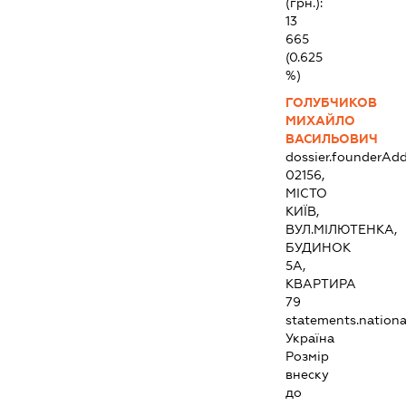
(грн.):
13
665
(0.625
%)
ГОЛУБЧИКОВ
МИХАЙЛО
ВАСИЛЬОВИЧ
dossier.founderAdd
02156,
МІСТО
КИЇВ,
ВУЛ.МІЛЮТЕНКА,
БУДИНОК
5А,
КВАРТИРА
79
statements.national
Україна
Розмір
внеску
до