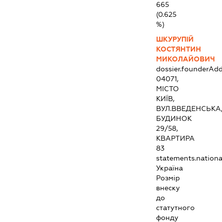
665
(0.625
%)
ШКУРУПІЙ
КОСТЯНТИН
МИКОЛАЙОВИЧ
dossier.founderAdd
04071,
МІСТО
КИЇВ,
ВУЛ.ВВЕДЕНСЬКА
БУДИНОК
29/58,
КВАРТИРА
83
statements.national
Україна
Розмір
внеску
до
статутного
фонду