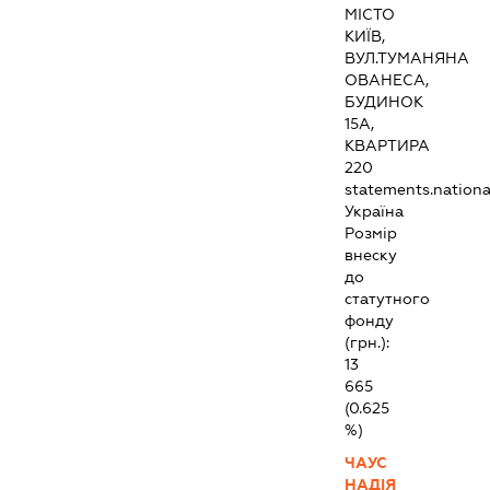
МІСТО
КИЇВ,
ВУЛ.ТУМАНЯНА
ОВАНЕСА,
БУДИНОК
15А,
КВАРТИРА
220
statements.national
Україна
Розмір
внеску
до
статутного
фонду
(грн.):
13
665
(0.625
%)
ЧАУС
НАДІЯ