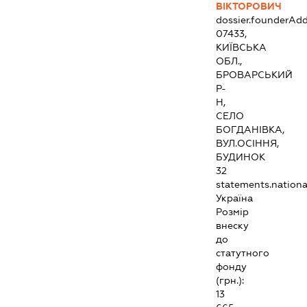
ВІКТОРОВИЧ
dossier.founderAdd
07433,
КИЇВСЬКА
ОБЛ.,
БРОВАРСЬКИЙ
Р-
Н,
СЕЛО
БОГДАНІВКА,
ВУЛ.ОСІННЯ,
БУДИНОК
32
statements.national
Україна
Розмір
внеску
до
статутного
фонду
(грн.):
13