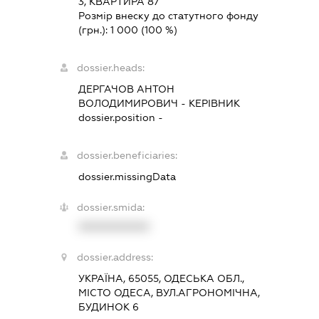
3, КВАРТИРА 87
Розмір внеску до статутного фонду
(грн.):
1 000
(100 %)
dossier.heads:
ДЕРГАЧОВ АНТОН
ВОЛОДИМИРОВИЧ
-
КЕРІВНИК
dossier.position -
dossier.beneficiaries:
dossier.missingData
dossier.smida:
XXXXXXXXXX
dossier.address:
УКРАЇНА, 65055, ОДЕСЬКА ОБЛ.,
МІСТО ОДЕСА, ВУЛ.АГРОНОМІЧНА,
БУДИНОК 6