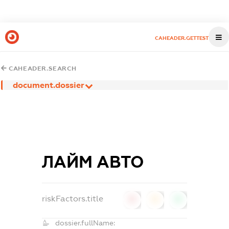
CAHEADER.GETTEST
CAHEADER.SEARCH
document.dossier
ЛАЙМ АВТО
riskFactors.title
0
0
0
dossier.fullName: