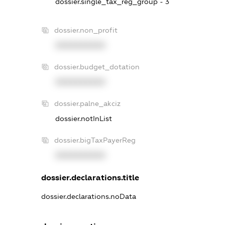
dossier.single_tax_reg_group - 3
dossier.non_profit
XXXXXXXXXX
dossier.budget_dotation
XXXXXXXXXX
dossier.palne_akciz
dossier.notInList
dossier.bigTaxPayerReg
XXXXXXXXXX
dossier.declarations.title
dossier.declarations.noData