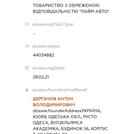
ТОВАРИСТВО З ОБМЕЖЕНОЮ
ВІДПОВІДАЛЬНІСТЮ "ЛАЙМ АВТО"
dossier.opfSubType:
-
dossier.edrpo:
44034882
dossier.regDate:
28.02.21
dossier.foundersAndBenef:
ДЕРГАЧОВ АНТОН
ВОЛОДИМИРОВИЧ
dossier.founderAddress
УКРАЇНА,
65089, ОДЕСЬКА ОБЛ., МІСТО
ОДЕСА, ВУЛ.ВІЛЬЯМСА
АКАДЕМІКА, БУДИНОК 56, КОРПУС