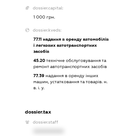
dossier.capital:
1 000 грн.
dossier.kveds:
77.11
надання в оренду автомобілів
і легкових автотранспортних
засобів
45.20
технічне обслуговування та
ремонт автотранспортних засобів
77.39
надання в оренду інших
машин, устатковання та товарів. н.
в. і. у.
dossier.tax
dossier.staff
XXXXXXXXXX