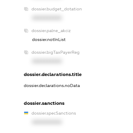
dossier.budget_dotation
XXXXXXXXXX
dossier.palne_akciz
dossier.notInList
dossier.bigTaxPayerReg
XXXXXXXXXX
dossier.declarations.title
dossier.declarations.noData
dossier.sanctions
dossier.specSanctions
XXXXXXXXXX