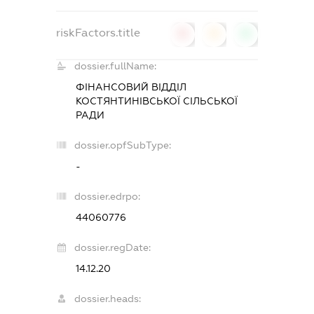
riskFactors.title
0
0
0
dossier.fullName:
ФІНАНСОВИЙ ВІДДІЛ
КОСТЯНТИНІВСЬКОЇ СІЛЬСЬКОЇ
РАДИ
dossier.opfSubType:
-
dossier.edrpo:
44060776
dossier.regDate:
14.12.20
dossier.heads: