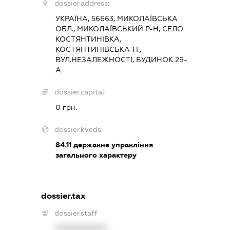
dossier.address:
УКРАЇНА, 56663, МИКОЛАЇВСЬКА
ОБЛ., МИКОЛАЇВСЬКИЙ Р-Н, СЕЛО
КОСТЯНТИНІВКА,
КОСТЯНТИНІВСЬКА ТГ,
ВУЛ.НЕЗАЛЕЖНОСТІ, БУДИНОК 29-
А
dossier.capital:
0 грн.
dossier.kveds:
84.11
державне управління
загального характеру
dossier.tax
dossier.staff
XXXXXXXXXX