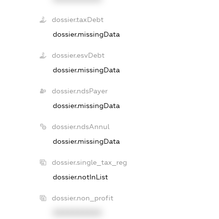
dossier.taxDebt
dossier.missingData
dossier.esvDebt
dossier.missingData
dossier.ndsPayer
dossier.missingData
dossier.ndsAnnul
dossier.missingData
dossier.single_tax_reg
dossier.notInList
dossier.non_profit
XXXXXXXXXX