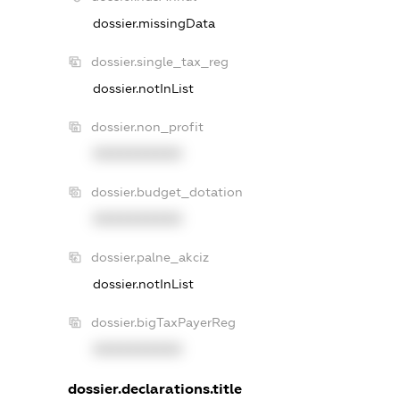
dossier.missingData
dossier.single_tax_reg
dossier.notInList
dossier.non_profit
XXXXXXXXXX
dossier.budget_dotation
XXXXXXXXXX
dossier.palne_akciz
dossier.notInList
dossier.bigTaxPayerReg
XXXXXXXXXX
dossier.declarations.title