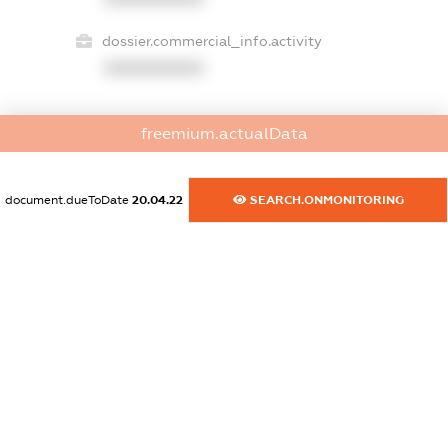
dossier.commercial_info.activity
XXXXXXXXXX
freemium.actualData
freemium.exampleText_1
freemium.exampleText_2
freemium.anonymousPerSearch2
document.dueToDate
20.04.22
SEARCH.ONMONITORING
FREEMIUM.DETAILS
FREEMIUM.REGISTER