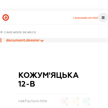
CAHEADER.GETTEST
CAHEADER.SEARCH
document.dossier
КОЖУМ'ЯЦЬКА
12-В
riskFactors.title
0
0
0