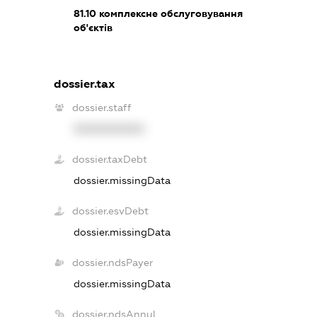
81.10
комплексне обслуговування
об'єктів
dossier.tax
dossier.staff
XXXXXXXXXX
dossier.taxDebt
dossier.missingData
dossier.esvDebt
dossier.missingData
dossier.ndsPayer
dossier.missingData
dossier.ndsAnnul