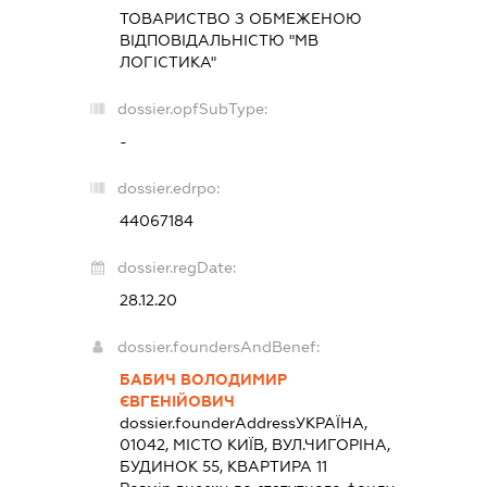
ТОВАРИСТВО З ОБМЕЖЕНОЮ
ВІДПОВІДАЛЬНІСТЮ "МВ
ЛОГІСТИКА"
dossier.opfSubType:
-
dossier.edrpo:
44067184
dossier.regDate:
28.12.20
dossier.foundersAndBenef:
БАБИЧ ВОЛОДИМИР
ЄВГЕНІЙОВИЧ
dossier.founderAddress
УКРАЇНА,
01042, МІСТО КИЇВ, ВУЛ.ЧИГОРІНА,
БУДИНОК 55, КВАРТИРА 11