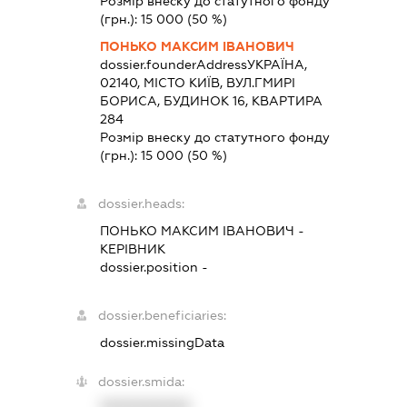
Розмір внеску до статутного фонду
(грн.):
15 000
(50 %)
ПОНЬКО МАКСИМ ІВАНОВИЧ
dossier.founderAddress
УКРАЇНА,
02140, МІСТО КИЇВ, ВУЛ.ГМИРІ
БОРИСА, БУДИНОК 16, КВАРТИРА
284
Розмір внеску до статутного фонду
(грн.):
15 000
(50 %)
dossier.heads:
ПОНЬКО МАКСИМ ІВАНОВИЧ
-
КЕРІВНИК
dossier.position -
dossier.beneficiaries:
dossier.missingData
dossier.smida:
XXXXXXXXXX