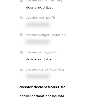
dossier.single_tax_reg
dossier.notInList
dossier.non_profit
XXXXXXXXXX
dossier.budget_dotation
XXXXXXXXXX
dossier.palne_akciz
dossier.notInList
dossier.bigTaxPayerReg
XXXXXXXXXX
dossier.declarations.title
dossier.declarations.noData