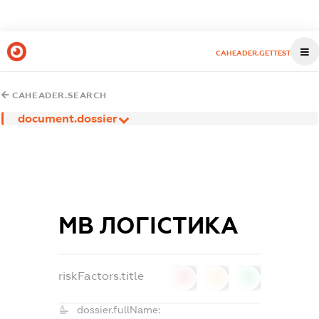
CAHEADER.GETTEST
CAHEADER.SEARCH
document.dossier
МВ ЛОГІСТИКА
riskFactors.title
0
0
0
dossier.fullName: