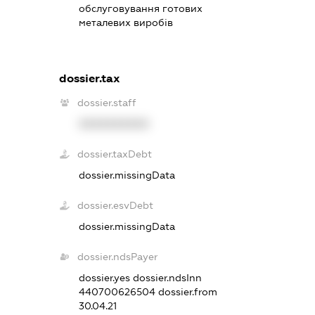
обслуговування готових
металевих виробів
dossier.tax
dossier.staff
XXXXXXXXXX
dossier.taxDebt
dossier.missingData
dossier.esvDebt
dossier.missingData
dossier.ndsPayer
dossier.yes
dossier.ndsInn
440700626504
dossier.from
30.04.21