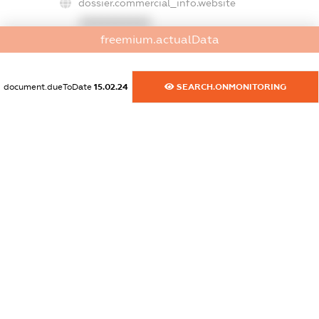
dossier.commercial_info.website
XXXXXXXXXX
freemium.actualData
dossier.commercial_info.activity
XXXXXXXXXX
document.dueToDate
15.02.24
SEARCH.ONMONITORING
freemium.exampleText_1
freemium.exampleText_2
freemium.anonymousPerSearch2
FREEMIUM.DETAILS
FREEMIUM.REGISTER