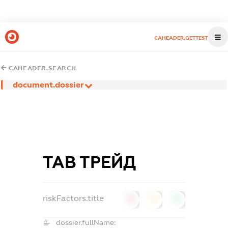
CAHEADER.GETTEST
CAHEADER.SEARCH
document.dossier
ТАВ ТРЕЙД
riskFactors.title
0
0
0
dossier.fullName: