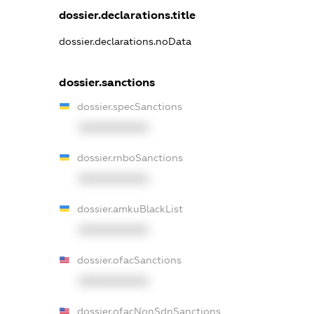
dossier.declarations.title
dossier.declarations.noData
dossier.sanctions
dossier.specSanctions
XXXXXXXXXX
dossier.rnboSanctions
XXXXXXXXXX
dossier.amkuBlackList
XXXXXXXXXX
dossier.ofacSanctions
XXXXXXXXXX
dossier.ofacNonSdnSanctions