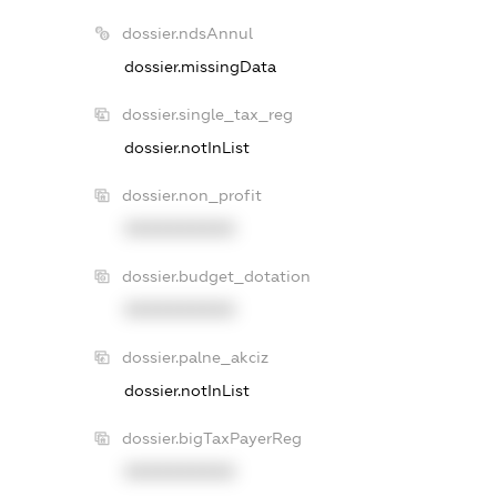
dossier.ndsAnnul
dossier.missingData
dossier.single_tax_reg
dossier.notInList
dossier.non_profit
XXXXXXXXXX
dossier.budget_dotation
XXXXXXXXXX
dossier.palne_akciz
dossier.notInList
dossier.bigTaxPayerReg
XXXXXXXXXX