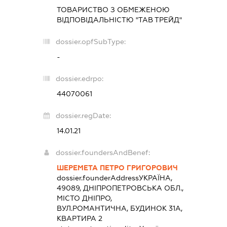
ТОВАРИСТВО З ОБМЕЖЕНОЮ
ВІДПОВІДАЛЬНІСТЮ "ТАВ ТРЕЙД"
dossier.opfSubType:
-
dossier.edrpo:
44070061
dossier.regDate:
14.01.21
dossier.foundersAndBenef:
ШЕРЕМЕТА ПЕТРО ГРИГОРОВИЧ
dossier.founderAddress
УКРАЇНА,
49089, ДНІПРОПЕТРОВСЬКА ОБЛ.,
МІСТО ДНІПРО,
ВУЛ.РОМАНТИЧНА, БУДИНОК 31А,
КВАРТИРА 2