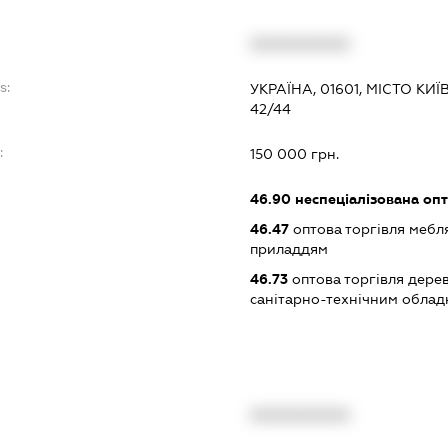
XXXXXXXXXX
s:
УКРАЇНА, 01601, МІСТО К
42/44
:
150 000 грн.
46.90
неспеціалізована опт
46.47
оптова торгівля мебл
приладдям
46.73
оптова торгівля дере
санітарно-технічним обла
XXXXXXXXXX