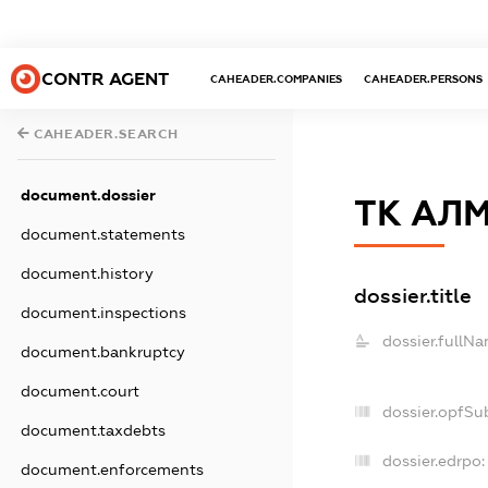
CONTR AGENT
CAHEADER.COMPANIES
CAHEADER.PERSONS
CAHEADER.SEARCH
document.dossier
ТК АЛ
document.statements
document.history
dossier.title
document.inspections
dossier.fullNa
document.bankruptcy
document.court
dossier.opfSu
document.taxdebts
dossier.edrpo:
document.enforcements