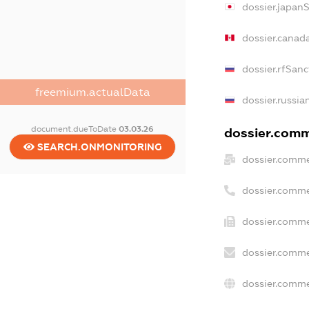
dossier.japan
dossier.canad
dossier.rfSanc
freemium.actualData
dossier.russia
document.dueToDate
03.03.26
dossier.comme
SEARCH.ONMONITORING
dossier.comme
dossier.comme
dossier.comme
dossier.comme
dossier.comme