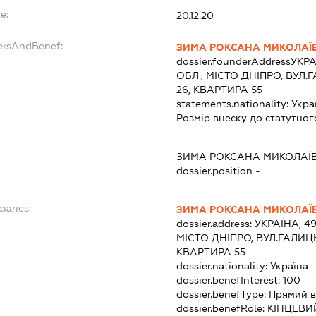
e:
20.12.20
ersAndBenef:
ЗИМА РОКСАНА МИКОЛАЇ
dossier.founderAddress
УКРА
ОБЛ., МІСТО ДНІПРО, ВУ
26, КВАРТИРА 55
statements.nationality:
Укра
Розмір внеску до статутног
ЗИМА РОКСАНА МИКОЛАЇ
dossier.position -
iaries:
ЗИМА РОКСАНА МИКОЛАЇ
dossier.address:
УКРАЇНА, 4
МІСТО ДНІПРО, ВУЛ.ГАЛИ
КВАРТИРА 55
dossier.nationality:
Україна
dossier.benefInterest:
100
dossier.benefType:
Прямий в
dossier.benefRole:
КІНЦЕВИ