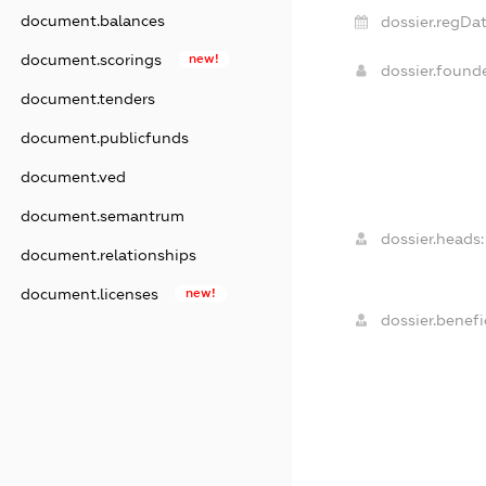
document.balances
dossier.regDat
document.scorings
new!
dossier.found
document.tenders
document.publicfunds
document.ved
document.semantrum
dossier.heads:
document.relationships
document.licenses
new!
dossier.benefic