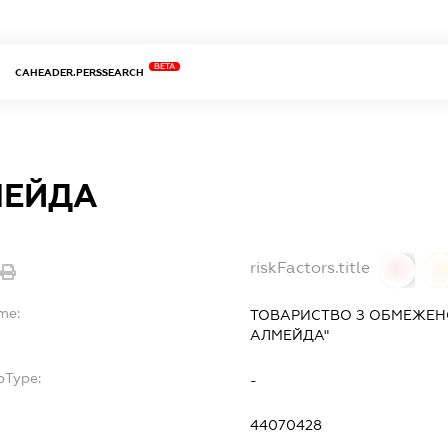
BETA
CAHEADER.PERSSEARCH
МЕЙДА
riskFactors.title
0
me:
ТОВАРИСТВО З ОБМЕЖЕН
АЛМЕЙДА"
bType:
-
44070428