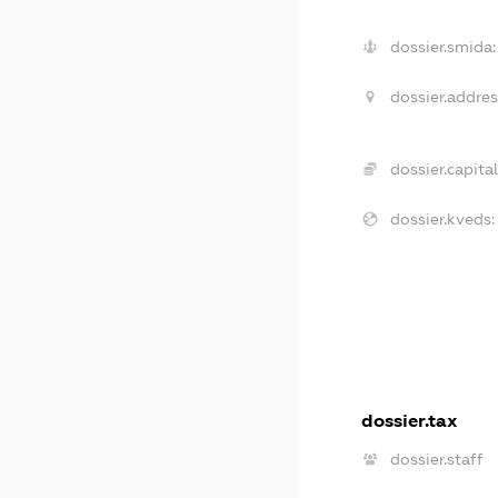
dossier.smida:
dossier.addres
dossier.capital
dossier.kveds:
dossier.tax
dossier.staff