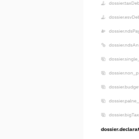
dossier.taxDe
dossier.esvDe
dossier.ndsPa
dossier.ndsAn
dossier.singl
dossier.non_p
dossier.budge
dossier.palne
dossier.bigTa
dossier.declarat