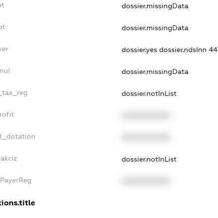
bt
dossier.missingData
bt
dossier.missingData
yer
dossier.yes
dossier.ndsInn 
nul
dossier.missingData
e_tax_reg
dossier.notInList
rofit
XXXXXXXXXX
t_dotation
XXXXXXXXXX
_akciz
dossier.notInList
xPayerReg
XXXXXXXXXX
ions.title