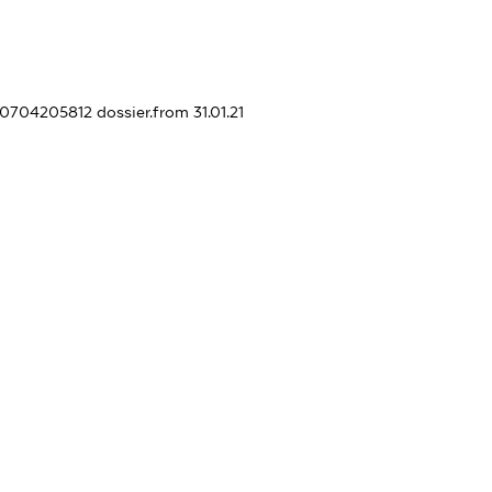
440704205812
dossier.from 31.01.21