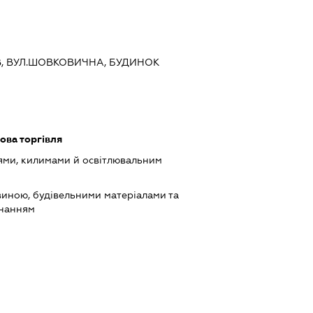
ИЇВ, ВУЛ.ШОВКОВИЧНА, БУДИНОК
ова торгівля
ями, килимами й освітлювальним
виною, будівельними матеріалами та
днанням