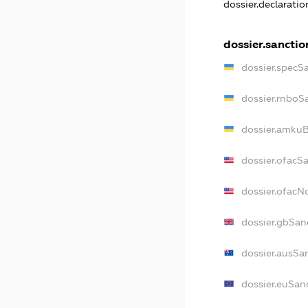
dossier.declarati
dossier.sanctio
dossier.specS
dossier.rnboS
dossier.amkuB
dossier.ofacS
dossier.ofac
dossier.gbSan
dossier.ausSa
dossier.euSan