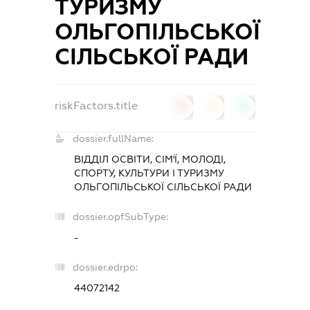
ТУРИЗМУ
ОЛЬГОПІЛЬСЬКОЇ
СІЛЬСЬКОЇ РАДИ
riskFactors.title
0
0
0
dossier.fullName:
ВІДДІЛ ОСВІТИ, СІМ'Ї, МОЛОДІ,
СПОРТУ, КУЛЬТУРИ І ТУРИЗМУ
ОЛЬГОПІЛЬСЬКОЇ СІЛЬСЬКОЇ РАДИ
dossier.opfSubType:
-
dossier.edrpo:
44072142