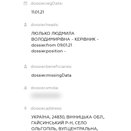
dossier.regDate:
11.01.21
dossier.heads:
ЛЮЛЬКО ЛЮДМИЛА
ВОЛОДИМИРІВНА
-
КЕРІВНИК
-
dossier.from 09.01.21
dossier.position -
dossier.beneficiaries:
dossier.missingData
dossier.smida:
XXXXXXXXXX
dossier.address:
УКРАЇНА, 24830, ВІННИЦЬКА ОБЛ.,
ГАЙСИНСЬКИЙ Р-Н, СЕЛО
ОЛЬГОПІЛЬ, ВУЛ.ЦЕНТРАЛЬНА,