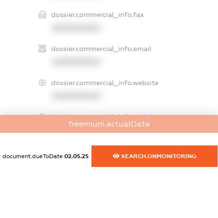
dossier.commercial_info.fax
XXXXXXXXXX
dossier.commercial_info.email
XXXXXXXXXX
dossier.commercial_info.website
XXXXXXXXXX
dossier.commercial_info.activity
freemium.actualData
XXXXXXXXXX
document.dueToDate
02.05.25
SEARCH.ONMONITORING
freemium.exampleText_1
freemium.exampleText_2
freemium.anonymousPerSearch2
FREEMIUM.DETAILS