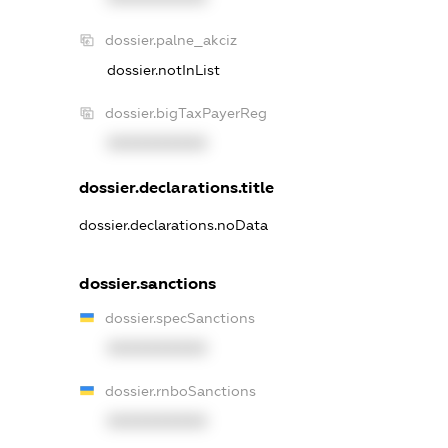
dossier.palne_akciz
dossier.notInList
dossier.bigTaxPayerReg
XXXXXXXXXX
dossier.declarations.title
dossier.declarations.noData
dossier.sanctions
dossier.specSanctions
XXXXXXXXXX
dossier.rnboSanctions
XXXXXXXXXX