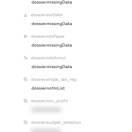
dossier.missingData
dossier.esvDebt
dossier.missingData
dossier.ndsPayer
dossier.missingData
dossier.ndsAnnul
dossier.missingData
dossier.single_tax_reg
dossier.notInList
dossier.non_profit
XXXXXXXXXX
dossier.budget_dotation
XXXXXXXXXX