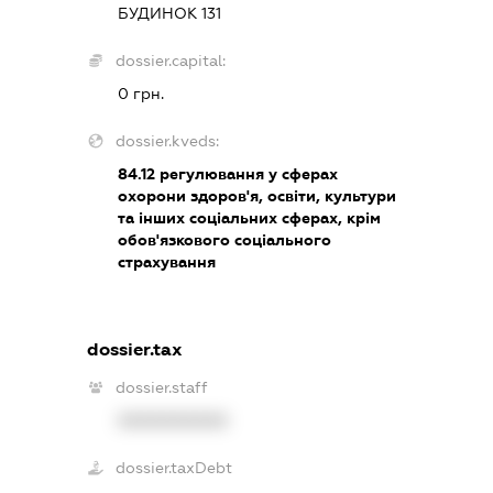
БУДИНОК 131
dossier.capital:
0 грн.
dossier.kveds:
84.12
регулювання у сферах
охорони здоров'я, освіти, культури
та інших соціальних сферах, крім
обов'язкового соціального
страхування
dossier.tax
dossier.staff
XXXXXXXXXX
dossier.taxDebt