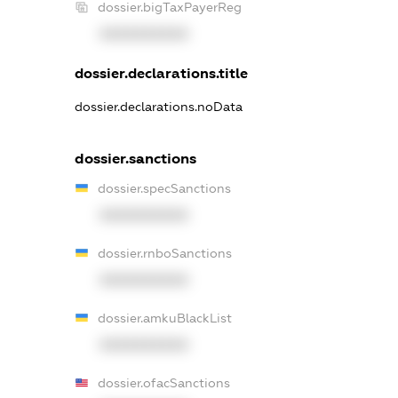
dossier.bigTaxPayerReg
XXXXXXXXXX
dossier.declarations.title
dossier.declarations.noData
dossier.sanctions
dossier.specSanctions
XXXXXXXXXX
dossier.rnboSanctions
XXXXXXXXXX
dossier.amkuBlackList
XXXXXXXXXX
dossier.ofacSanctions