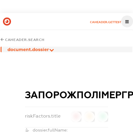
CAHEADER.GETTEST
CAHEADER.SEARCH
document.dossier
ЗАПОРОЖПОЛІМЕРГ
riskFactors.title
0
0
0
dossier.fullName: