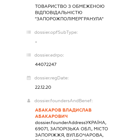
ТОВАРИСТВО З ОБМЕЖЕНОЮ
ВІДПОВІДАЛЬНІСТЮ
"ЗАПОРОЖПОЛІМЕРГРАНУЛА"
dossier.opfSubType:
-
dossier.edrpo:
44072247
dossier.regDate:
22.12.20
dossier.foundersAndBenef:
АБАКАРОВ ВЛАДИСЛАВ
АБАКАРОВИЧ
dossier.founderAddress
УКРАЇНА,
69071, ЗАПОРІЗЬКА ОБЛ., МІСТО
ЗАПОРІЖЖЯ, ВУЛ.БОЧАРОВА,