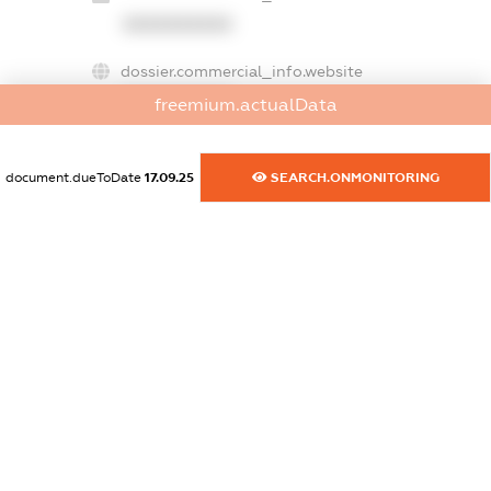
XXXXXXXXXX
dossier.commercial_info.website
XXXXXXXXXX
freemium.actualData
dossier.commercial_info.activity
XXXXXXXXXX
document.dueToDate
17.09.25
SEARCH.ONMONITORING
freemium.exampleText_1
freemium.exampleText_2
freemium.anonymousPerSearch2
FREEMIUM.DETAILS
FREEMIUM.REGISTER