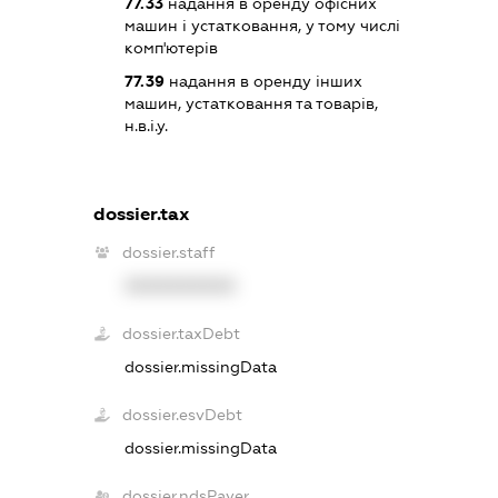
77.33
надання в оренду офісних
машин і устатковання, у тому числі
комп'ютерів
77.39
надання в оренду інших
машин, устатковання та товарів,
н.в.і.у.
dossier.tax
dossier.staff
XXXXXXXXXX
dossier.taxDebt
dossier.missingData
dossier.esvDebt
dossier.missingData
dossier.ndsPayer