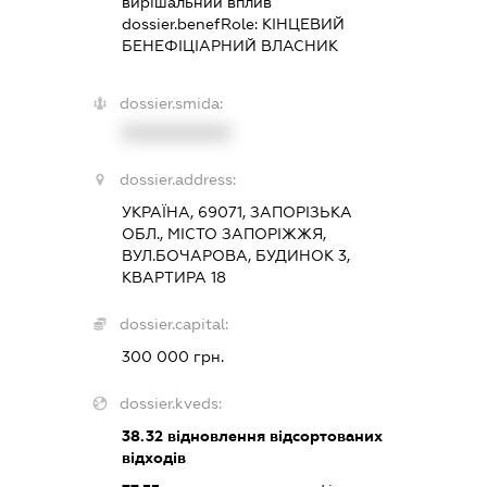
вирішальний вплив
dossier.benefRole:
КІНЦЕВИЙ
БЕНЕФІЦІАРНИЙ ВЛАСНИК
dossier.smida:
XXXXXXXXXX
dossier.address:
УКРАЇНА, 69071, ЗАПОРІЗЬКА
ОБЛ., МІСТО ЗАПОРІЖЖЯ,
ВУЛ.БОЧАРОВА, БУДИНОК 3,
КВАРТИРА 18
dossier.capital:
300 000 грн.
dossier.kveds:
38.32
відновлення відсортованих
відходів