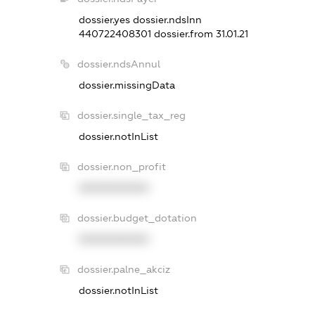
dossier.yes
dossier.ndsInn
440722408301
dossier.from 31.01.21
dossier.ndsAnnul
dossier.missingData
dossier.single_tax_reg
dossier.notInList
dossier.non_profit
XXXXXXXXXX
dossier.budget_dotation
XXXXXXXXXX
dossier.palne_akciz
dossier.notInList