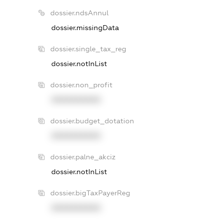
dossier.ndsAnnul
dossier.missingData
dossier.single_tax_reg
dossier.notInList
dossier.non_profit
XXXXXXXXXX
dossier.budget_dotation
XXXXXXXXXX
dossier.palne_akciz
dossier.notInList
dossier.bigTaxPayerReg
XXXXXXXXXX