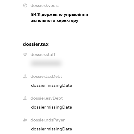
dossier.kveds:
84.11
державне управління
загального характеру
dossier.tax
dossier.staff
XXXXXXXXXX
dossier.taxDebt
dossier.missingData
dossier.esvDebt
dossier.missingData
dossier.ndsPayer
dossier.missingData