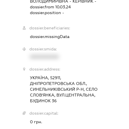
ВОЛОДИМИРІВНА
-
КЕРІВНИК
-
dossier.from 10.03.24
dossier.position -
dossier.beneficiaries:
dossier.missingData
dossier.smida:
XXXXXXXXXX
dossier.address:
УКРАЇНА, 52911,
ДНІПРОПЕТРОВСЬКА ОБЛ.,
СИНЕЛЬНИКІВСЬКИЙ Р-Н, СЕЛО
СЛОВ'ЯНКА, ВУЛ.ЦЕНТРАЛЬНА,
БУДИНОК 36
dossier.capital:
0 грн.