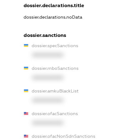
dossier.declarations.title
dossier.declarations.noData
dossier.sanctions
dossier.specSanctions
XXXXXXXXXX
dossier.rnboSanctions
XXXXXXXXXX
dossier.amkuBlackList
XXXXXXXXXX
dossier.ofacSanctions
XXXXXXXXXX
dossier.ofacNonSdnSanctions