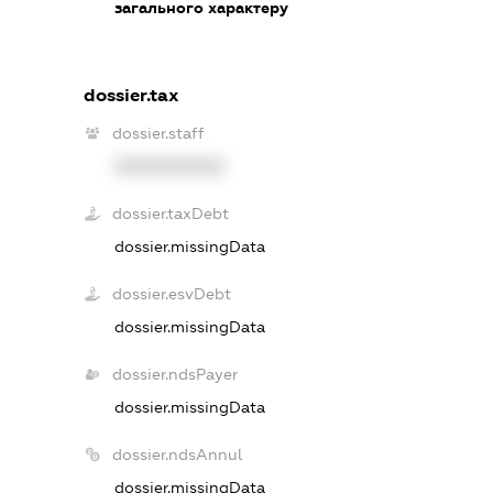
загального характеру
dossier.tax
dossier.staff
XXXXXXXXXX
dossier.taxDebt
dossier.missingData
dossier.esvDebt
dossier.missingData
dossier.ndsPayer
dossier.missingData
dossier.ndsAnnul
dossier.missingData