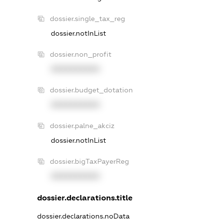
dossier.single_tax_reg
dossier.notInList
dossier.non_profit
XXXXXXXXXX
dossier.budget_dotation
XXXXXXXXXX
dossier.palne_akciz
dossier.notInList
dossier.bigTaxPayerReg
XXXXXXXXXX
dossier.declarations.title
dossier.declarations.noData