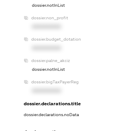
dossier.notInList
dossier.non_profit
XXXXXXXXXX
dossier.budget_dotation
XXXXXXXXXX
dossier.palne_akciz
dossier.notInList
dossier.bigTaxPayerReg
XXXXXXXXXX
dossier.declarations.title
dossier.declarations.noData