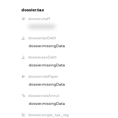
dossier.tax
dossier.staff
XXXXXXXXXX
dossier.taxDebt
dossier.missingData
dossier.esvDebt
dossier.missingData
dossier.ndsPayer
dossier.missingData
dossier.ndsAnnul
dossier.missingData
dossier.single_tax_reg