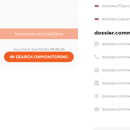
dossier.rfSanc
dossier.russia
dossier.comme
freemium.actualData
dossier.comme
document.dueToDate
05.05.25
dossier.comme
SEARCH.ONMONITORING
dossier.comme
dossier.comme
dossier.comme
dossier.commer