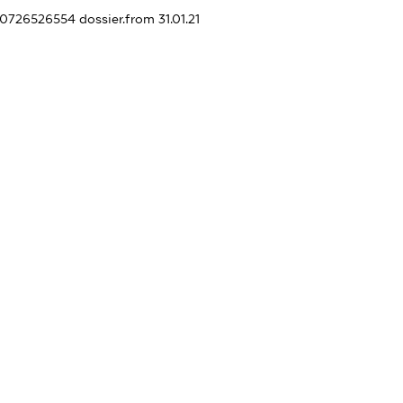
440726526554
dossier.from 31.01.21