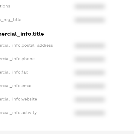
tions
XXXXXXXXXX
n_reg_title
XXXXXXXXXX
rcial_info.title
rcial_info.postal_address
XXXXXXXXXX
rcial_info.phone
XXXXXXXXXX
rcial_info.fax
XXXXXXXXXX
rcial_info.email
XXXXXXXXXX
rcial_info.website
XXXXXXXXXX
cial_info.activity
XXXXXXXXXX