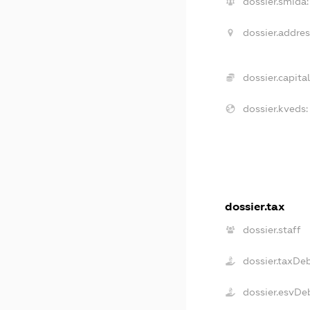
dossier.smida:
dossier.addres
dossier.capital
dossier.kveds:
dossier.tax
dossier.staff
dossier.taxDe
dossier.esvDe