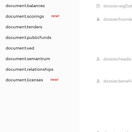
document.balances
dossier.regDat
document.scorings
new!
dossier.found
document.tenders
document.publicfunds
document.ved
document.semantrum
dossier.heads:
document.relationships
document.licenses
new!
dossier.benefic