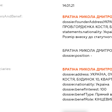
e:
14.01.21
ersAndBenef:
БРАТІНА МИКОЛА ДМИТР
dossier.founderAddress
УКРА
ПРОВ.ГОРДІЄНКА КОСТЯ, Б
statements.nationality:
Укра
Розмір внеску до статутног
БРАТІНА МИКОЛА ДМИТР
dossier.position -
iaries:
БРАТІНА МИКОЛА ДМИТР
dossier.address:
УКРАЇНА, 0
КОСТЯ, БУДИНОК 10, КВАР
dossier.nationality:
Україна
dossier.benefInterest:
100
dossier.benefType:
Прямий в
dossier.benefRole:
КІНЦЕВИ