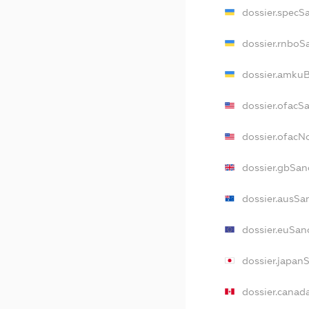
dossier.specS
dossier.rnboS
dossier.amkuB
dossier.ofacS
dossier.ofac
dossier.gbSan
dossier.ausSa
dossier.euSan
dossier.japan
dossier.canad