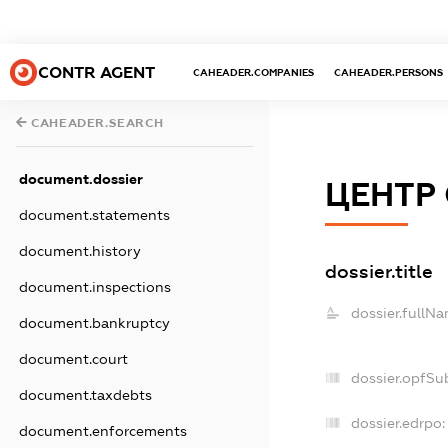
CONTR AGENT
CAHEADER.COMPANIES
CAHEADER.PERSONS
CAHEADER.SEARCH
document.dossier
ЦЕНТР
document.statements
document.history
dossier.title
document.inspections
dossier.fullNa
document.bankruptcy
document.court
dossier.opfSu
document.taxdebts
dossier.edrpo:
document.enforcements