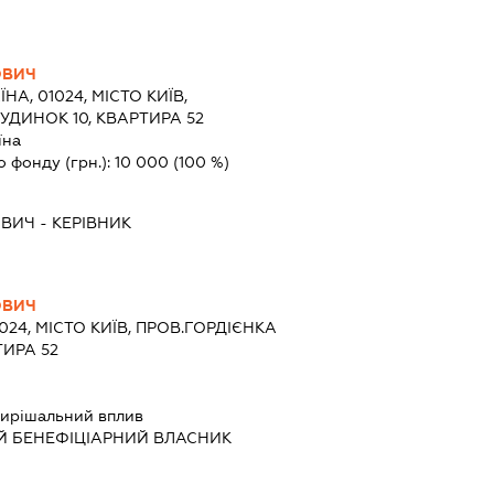
ОВИЧ
ЇНА, 01024, МІСТО КИЇВ,
УДИНОК 10, КВАРТИРА 52
їна
о фонду (грн.):
10 000
(100 %)
ОВИЧ
-
КЕРІВНИК
ОВИЧ
1024, МІСТО КИЇВ, ПРОВ.ГОРДІЄНКА
ТИРА 52
ирішальний вплив
Й БЕНЕФІЦІАРНИЙ ВЛАСНИК