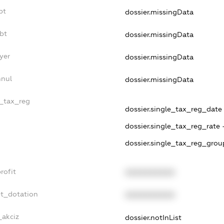
bt
dossier.missingData
bt
dossier.missingData
yer
dossier.missingData
nnul
dossier.missingData
e_tax_reg
dossier.single_tax_reg_date -
dossier.single_tax_reg_rate 
dossier.single_tax_reg_grou
rofit
XXXXXXXXXX
et_dotation
XXXXXXXXXX
_akciz
dossier.notInList