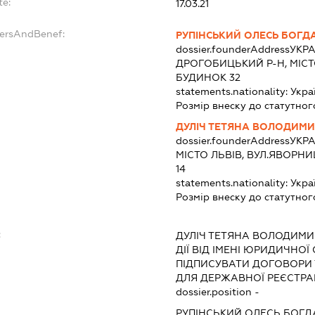
te:
17.03.21
dersAndBenef:
РУПІНСЬКИЙ ОЛЕСЬ БОГ
dossier.founderAddress
УКРА
ДРОГОБИЦЬКИЙ Р-Н, МІСТО
БУДИНОК 32
statements.nationality:
Укра
Розмір внеску до статутног
ДУЛІЧ ТЕТЯНА ВОЛОДИМИ
dossier.founderAddress
УКРА
МІСТО ЛЬВІВ, ВУЛ.ЯВОРНИ
14
statements.nationality:
Укра
Розмір внеску до статутног
:
ДУЛІЧ ТЕТЯНА ВОЛОДИМИ
ДІЇ ВІД ІМЕНІ ЮРИДИЧНОЇ
ПІДПИСУВАТИ ДОГОВОРИ
ДЛЯ ДЕРЖАВНОЇ РЕЄСТРАЦ
dossier.position -
РУПІНСЬКИЙ ОЛЕСЬ БОГ