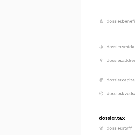
dossier.benefi
dossier.smida
dossier.addres
dossier.capital
dossier.kveds:
dossier.tax
dossier.staff