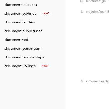
dossier.regDa
document.balances
dossier.foun
document.scorings
new!
document.tenders
document.publicfunds
document.ved
document.semantrum
document.relationships
document.licenses
new!
dossier.heads