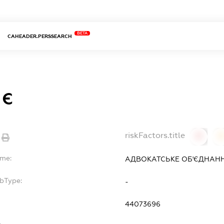
BETA
CAHEADER.PERSSEARCH
 Є
riskFactors.title
0
ame:
АДВОКАТСЬКЕ ОБ'ЄДНАНН
ubType:
-
44073696