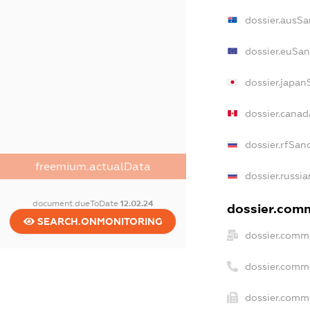
dossier.ausSa
dossier.euSan
dossier.japan
dossier.cana
dossier.rfSan
freemium.actualData
dossier.russia
document.dueToDate
12.02.24
dossier.comm
SEARCH.ONMONITORING
dossier.comme
dossier.comm
dossier.comme