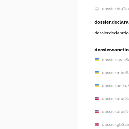
dossier.bigT
dossier.declarat
dossier.declarati
dossier.sancti
dossier.specS
dossier.rnboS
dossier.amkuB
dossier.ofacS
dossier.ofac
dossier.gbSan