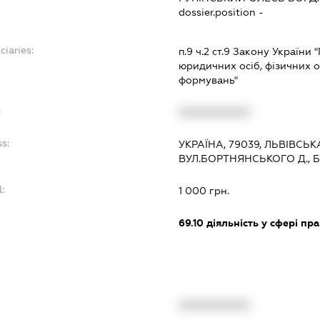
dossier.position -
ciaries:
п.9 ч.2 ст.9 Закону України
юридичних осіб, фізичних о
формувань"
:
XXXXXXXXXX
s:
УКРАЇНА, 79039, ЛЬВІВСЬКА
ВУЛ.БОРТНЯНСЬКОГО Д., 
:
1 000 грн.
69.10
діяльність у сфері пр
XXXXXXXXXX