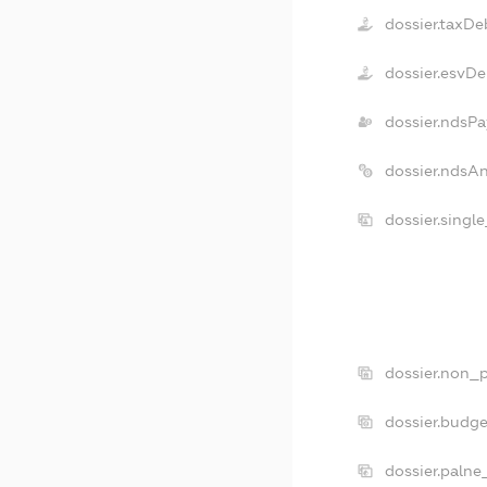
dossier.taxDe
dossier.esvDe
dossier.ndsPa
dossier.ndsA
dossier.singl
dossier.non_p
dossier.budg
dossier.palne