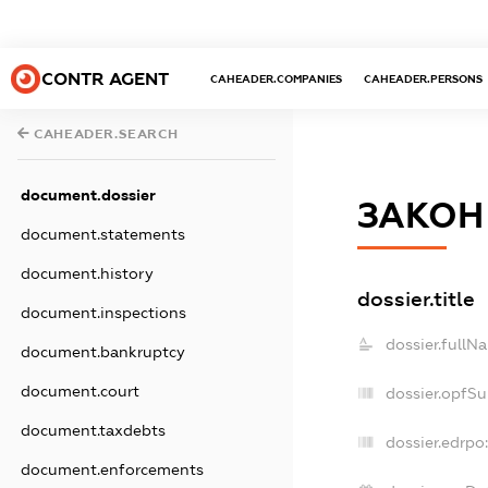
CONTR AGENT
CAHEADER.COMPANIES
CAHEADER.PERSONS
CAHEADER.SEARCH
document.dossier
ЗАКОН
document.statements
document.history
dossier.title
document.inspections
dossier.fullN
document.bankruptcy
document.court
dossier.opfS
document.taxdebts
dossier.edrpo:
document.enforcements