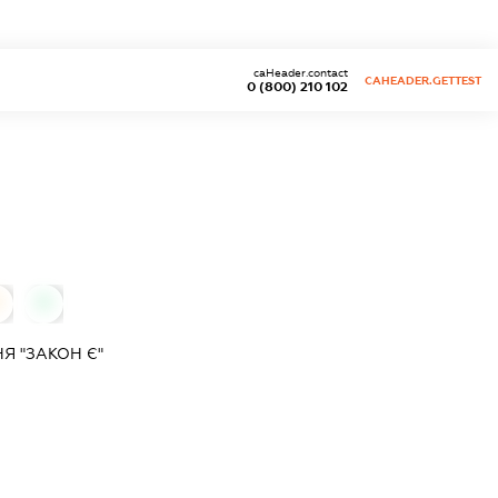
caHeader.contact
CAHEADER.GETTEST
0 (800) 210 102
0
0
Я "ЗАКОН Є"