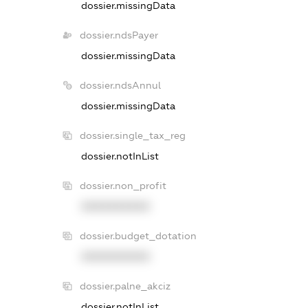
dossier.missingData
dossier.ndsPayer
dossier.missingData
dossier.ndsAnnul
dossier.missingData
dossier.single_tax_reg
dossier.notInList
dossier.non_profit
XXXXXXXXXX
dossier.budget_dotation
XXXXXXXXXX
dossier.palne_akciz
dossier.notInList