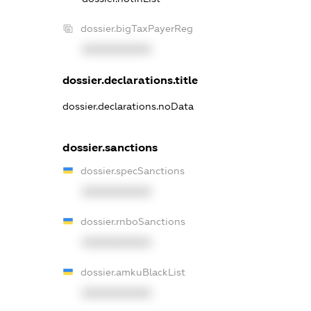
dossier.bigTaxPayerReg
XXXXXXXXXX
dossier.declarations.title
dossier.declarations.noData
dossier.sanctions
dossier.specSanctions
XXXXXXXXXX
dossier.rnboSanctions
XXXXXXXXXX
dossier.amkuBlackList
XXXXXXXXXX