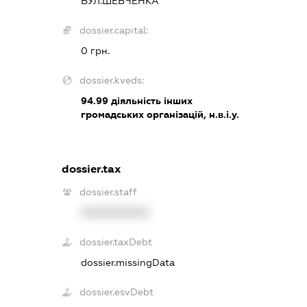
ВУЛ.ШЕВЧЕНКА
dossier.capital:
0 грн.
dossier.kveds:
94.99
діяльність інших
громадських організацій, н.в.і.у.
dossier.tax
dossier.staff
XXXXXXXXXX
dossier.taxDebt
dossier.missingData
dossier.esvDebt