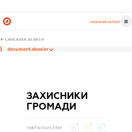
CAHEADER.GETTEST
CAHEADER.SEARCH
document.dossier
ЗАХИСНИКИ
ГРОМАДИ
riskFactors.title
0
0
0