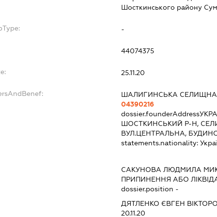
Шосткинського району Сумс
bType:
-
44074375
e:
25.11.20
ersAndBenef:
ШАЛИГИНСЬКА СЕЛИЩНА
04390216
dossier.founderAddress
УКРА
ШОСТКИНСЬКИЙ Р-Н, СЕ
ВУЛ.ЦЕНТРАЛЬНА, БУДИНО
statements.nationality:
Укра
САКУНОВА ЛЮДМИЛА МИ
ПРИПИНЕННЯ АБО ЛІКВІД
dossier.position -
ДЯТЛЕНКО ЄВГЕН ВІКТОР
20.11.20