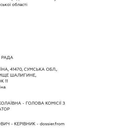
ької області
 РАДА
ЇНА, 41470, СУМСЬКА ОБЛ.,
ЛИЩЕ ШАЛИГИНЕ,
К 11
їна
КОЛАЇВНА
-
ГОЛОВА КОМІСІЇ З
АТОР
ОВИЧ
-
КЕРІВНИК
- dossier.from