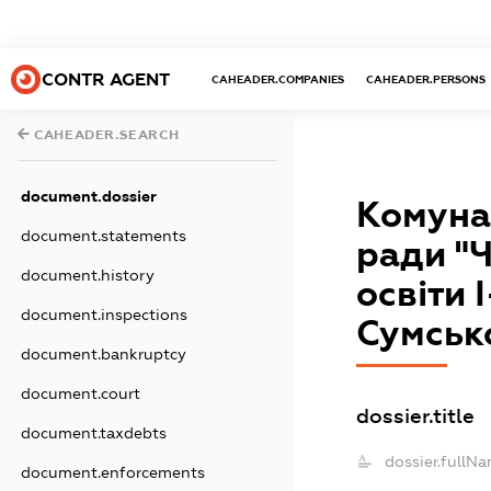
CONTR AGENT
CAHEADER.COMPANIES
CAHEADER.PERSONS
CAHEADER.SEARCH
document.dossier
Комуна
document.statements
ради "Ч
document.history
освіти 
document.inspections
Сумсько
document.bankruptcy
document.court
dossier.title
document.taxdebts
dossier.fullNa
document.enforcements