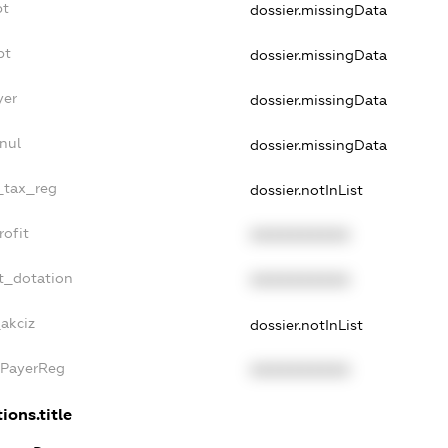
bt
dossier.missingData
bt
dossier.missingData
yer
dossier.missingData
nul
dossier.missingData
e_tax_reg
dossier.notInList
rofit
XXXXXXXXXX
t_dotation
XXXXXXXXXX
_akciz
dossier.notInList
xPayerReg
XXXXXXXXXX
ions.title