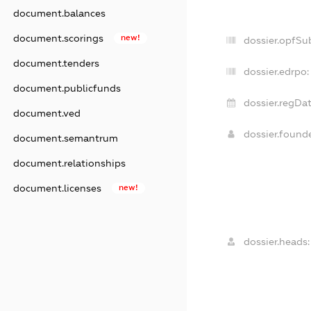
document.balances
document.scorings
new!
dossier.opfSu
document.tenders
dossier.edrpo:
document.publicfunds
dossier.regDat
document.ved
dossier.found
document.semantrum
document.relationships
document.licenses
new!
dossier.heads: