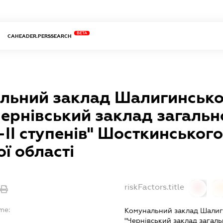
BETA
CAHEADER.PERSSEARCH
льний заклад Шалигинсько
ернівський заклад загальн
І-ІІ ступенів" Шосткинськог
ї області
riskFactors.title
0
me:
Комунальний заклад Шалиг
"Чернівський заклад загальн