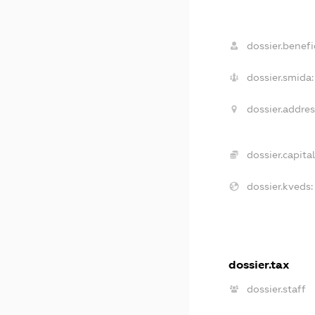
dossier.benefic
dossier.smida:
dossier.addres
dossier.capital
dossier.kveds:
dossier.tax
dossier.staff