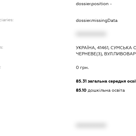
dossier.position -
iaries:
dossier.missingData
XXXXXXXXXX
s:
УКРАЇНА, 41461, СУМСЬКА 
ЧЕРНЕВЕ(З), ВУЛ.ПИВОВА
:
0 грн.
85.31
загальна середня осві
85.10
дошкільна освіта
XXXXXXXXXX