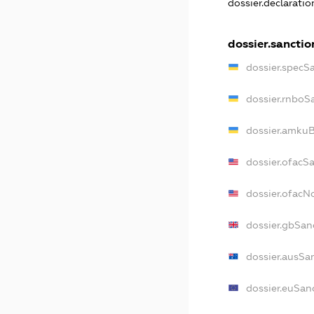
dossier.declarati
dossier.sanctio
dossier.specS
dossier.rnboS
dossier.amkuB
dossier.ofacS
dossier.ofac
dossier.gbSan
dossier.ausSa
dossier.euSan