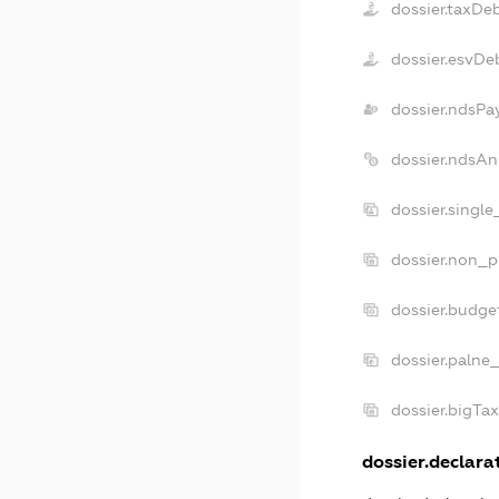
dossier.taxDe
dossier.esvDe
dossier.ndsPa
dossier.ndsAn
dossier.singl
dossier.non_p
dossier.budge
dossier.palne
dossier.bigTa
dossier.declarat