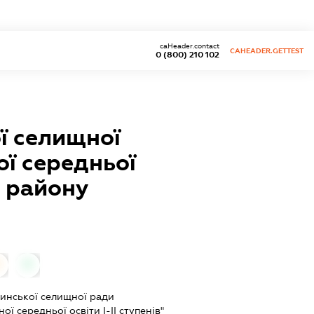
caHeader.contact
CAHEADER.GETTEST
0 (800) 210 102
ї селищної
ої середньої
о району
0
0
инської селищної ради
ої середньої освіти І-ІІ ступенів"