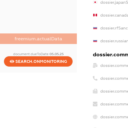
dossier.japan
dossier.canad
dossier.rfSanc
freemium.actualData
dossier.russia
dossier.comme
document.dueToDate
05.05.25
SEARCH.ONMONITORING
dossier.comme
dossier.comme
dossier.comme
dossier.comme
dossier.comme