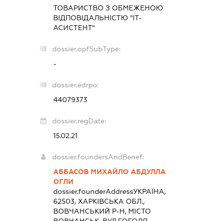
ТОВАРИСТВО З ОБМЕЖЕНОЮ
ВІДПОВІДАЛЬНІСТЮ "ІТ-
АСИСТЕНТ"
dossier.opfSubType:
-
dossier.edrpo:
44079373
dossier.regDate:
15.02.21
dossier.foundersAndBenef:
АББАСОВ МИХАЙЛО АБДУЛЛА
ОГЛИ
dossier.founderAddress
УКРАЇНА,
62503, ХАРКІВСЬКА ОБЛ.,
ВОВЧАНСЬКИЙ Р-Н, МІСТО
ВОВЧАНСЬК, ВУЛ.ГОГОЛЯ,