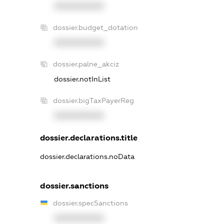
XXXXXXXXXX
dossier.budget_dotation
XXXXXXXXXX
dossier.palne_akciz
dossier.notInList
dossier.bigTaxPayerReg
XXXXXXXXXX
dossier.declarations.title
dossier.declarations.noData
dossier.sanctions
dossier.specSanctions
XXXXXXXXXX