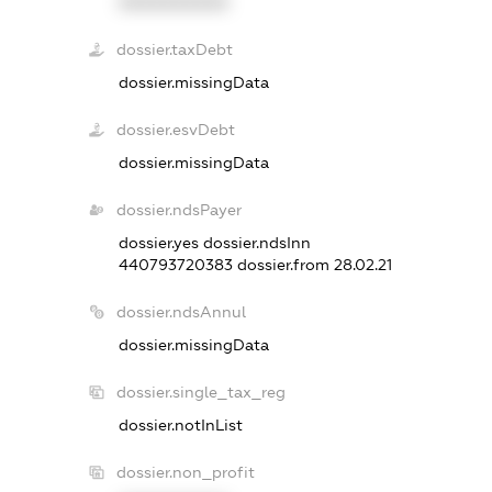
XXXXXXXXXX
dossier.taxDebt
dossier.missingData
dossier.esvDebt
dossier.missingData
dossier.ndsPayer
dossier.yes
dossier.ndsInn
440793720383
dossier.from 28.02.21
dossier.ndsAnnul
dossier.missingData
dossier.single_tax_reg
dossier.notInList
dossier.non_profit