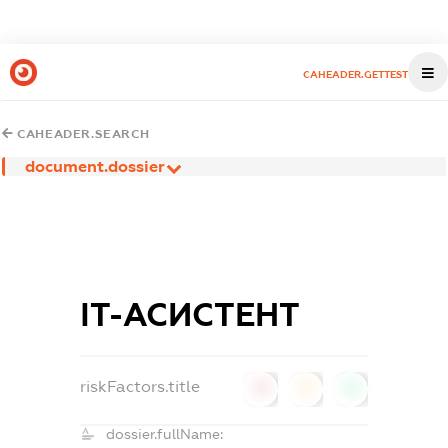
CAHEADER.GETTEST
CAHEADER.SEARCH
document.dossier
ІТ-АСИСТЕНТ
riskFactors.title
0
0
0
dossier.fullName: