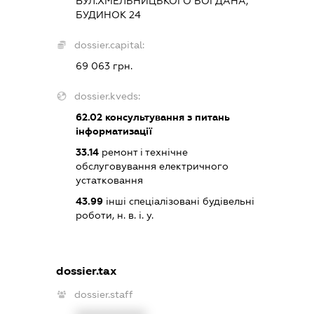
ВУЛ.ХМЕЛЬНИЦЬКОГО БОГДАНА,
БУДИНОК 24
dossier.capital:
69 063 грн.
dossier.kveds:
62.02
консультування з питань
інформатизації
33.14
ремонт і технічне
обслуговування електричного
устатковання
43.99
інші спеціалізовані будівельні
роботи, н. в. і. у.
dossier.tax
dossier.staff