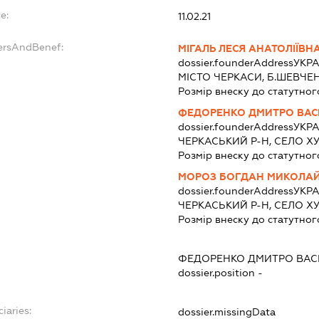
e:
11.02.21
dersAndBenef:
МІГАЛЬ ЛЕСЯ АНАТОЛІЇВН
dossier.founderAddress
УКРА
МІСТО ЧЕРКАСИ, Б.ШЕВЧЕН
Розмір внеску до статутног
ФЕДОРЕНКО ДМИТРО ВА
dossier.founderAddress
УКРА
ЧЕРКАСЬКИЙ Р-Н, СЕЛО ХУ
Розмір внеску до статутног
МОРОЗ БОГДАН МИКОЛА
dossier.founderAddress
УКРА
ЧЕРКАСЬКИЙ Р-Н, СЕЛО ХУ
Розмір внеску до статутног
ФЕДОРЕНКО ДМИТРО ВА
dossier.position -
iaries:
dossier.missingData