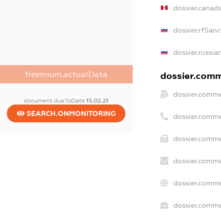
dossier.canad
dossier.rfSanc
dossier.russia
freemium.actualData
dossier.comme
dossier.comme
document.dueToDate
15.02.21
SEARCH.ONMONITORING
dossier.comme
dossier.comme
dossier.comme
dossier.comme
dossier.commer