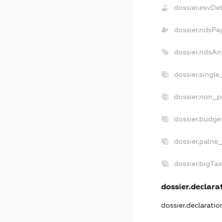
dossier.esvDe
dossier.ndsPa
dossier.ndsAn
dossier.singl
dossier.non_p
dossier.budge
dossier.palne
dossier.bigTa
dossier.declarat
dossier.declarati