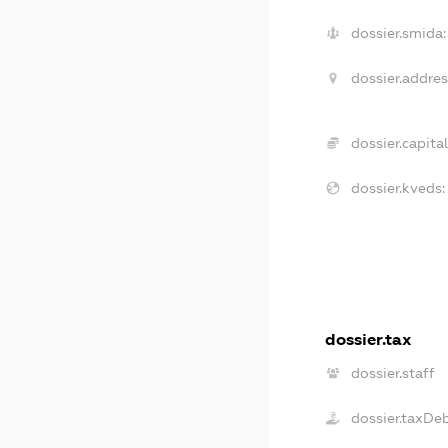
dossier.smida:
dossier.addres
dossier.capital
dossier.kveds:
dossier.tax
dossier.staff
dossier.taxDe