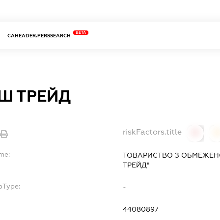
BETA
CAHEADER.PERSSEARCH
ІШ ТРЕЙД
riskFactors.title
0
me:
ТОВАРИСТВО З ОБМЕЖЕН
ТРЕЙД"
bType:
-
44080897