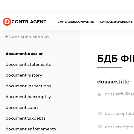
CONTR AGENT
CAHEADER.COMPANIES
CAHEADER.PERSONS
CAHEADER.SEARCH
document.dossier
БДБ Ф
document.statements
document.history
dossier.title
document.inspections
dossier.fullNa
document.bankruptcy
document.court
dossier.opfSu
document.taxdebts
dossier.edrpo:
document.enforcements