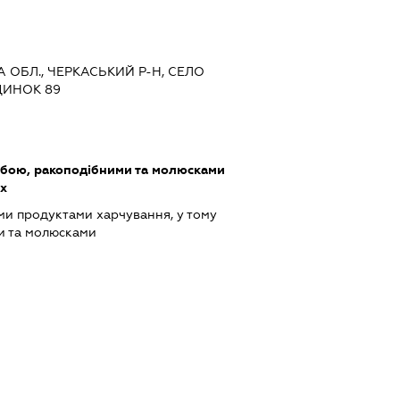
А ОБЛ., ЧЕРКАСЬКИЙ Р-Н, СЕЛО
ДИНОК 89
ибою, ракоподібними та молюсками
ах
ми продуктами харчування, у тому
и та молюсками