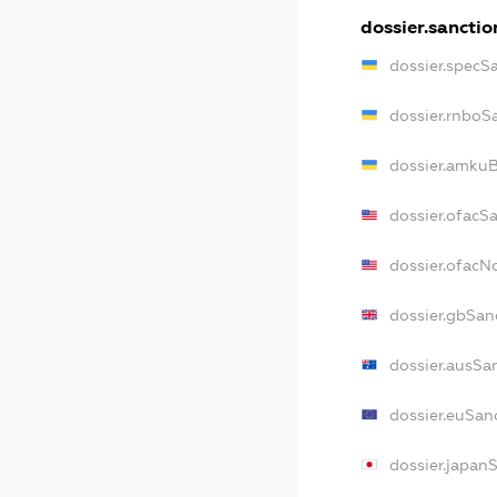
dossier.sanctio
dossier.specS
dossier.rnboS
dossier.amkuB
dossier.ofacS
dossier.ofac
dossier.gbSan
dossier.ausSa
dossier.euSan
dossier.japan