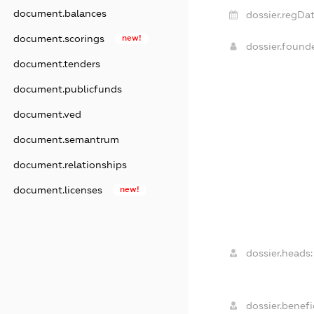
document.balances
dossier.regDat
document.scorings
new!
dossier.foun
document.tenders
document.publicfunds
document.ved
document.semantrum
document.relationships
document.licenses
new!
dossier.heads:
dossier.benefic