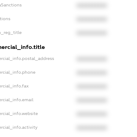
aSanctions
XXXXXXXXXX
tions
XXXXXXXXXX
n_reg_title
XXXXXXXXXX
rcial_info.title
rcial_info.postal_address
XXXXXXXXXX
rcial_info.phone
XXXXXXXXXX
rcial_info.fax
XXXXXXXXXX
rcial_info.email
XXXXXXXXXX
rcial_info.website
XXXXXXXXXX
cial_info.activity
XXXXXXXXXX