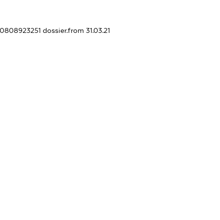
440808923251
dossier.from 31.03.21