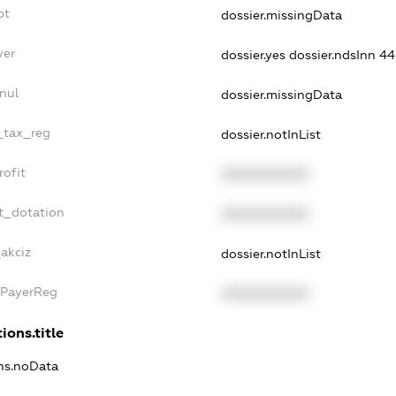
bt
dossier.missingData
yer
dossier.yes
dossier.ndsInn 
nul
dossier.missingData
e_tax_reg
dossier.notInList
rofit
XXXXXXXXXX
t_dotation
XXXXXXXXXX
_akciz
dossier.notInList
xPayerReg
XXXXXXXXXX
ions.title
ons.noData