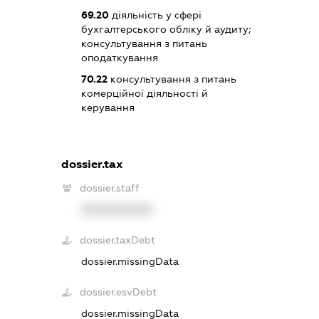
69.20
діяльність у сфері
бухгалтерського обліку й аудиту;
консультування з питань
оподаткування
70.22
консультування з питань
комерційної діяльності й
керування
dossier.tax
dossier.staff
XXXXXXXXXX
dossier.taxDebt
dossier.missingData
dossier.esvDebt
dossier.missingData