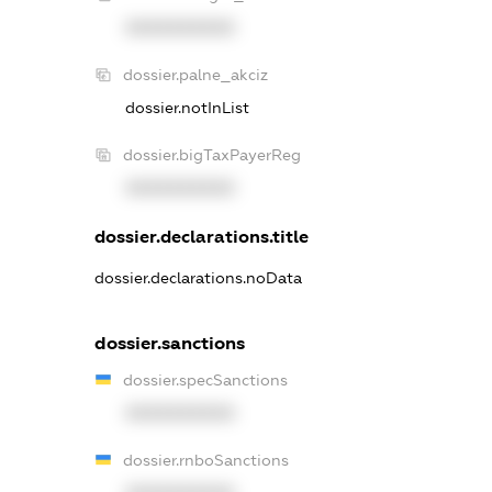
XXXXXXXXXX
dossier.palne_akciz
dossier.notInList
dossier.bigTaxPayerReg
XXXXXXXXXX
dossier.declarations.title
dossier.declarations.noData
dossier.sanctions
dossier.specSanctions
XXXXXXXXXX
dossier.rnboSanctions