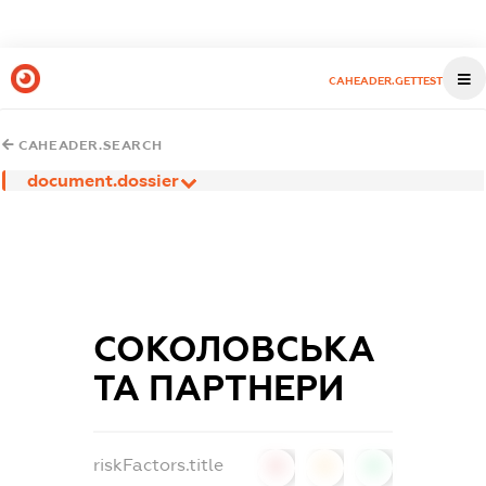
CAHEADER.GETTEST
CAHEADER.SEARCH
document.dossier
СОКОЛОВСЬКА
ТА ПАРТНЕРИ
riskFactors.title
0
0
0