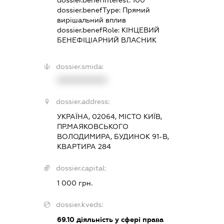
dossier.benefInterest:
100
dossier.benefType:
Прямий
вирішальний вплив
dossier.benefRole:
КІНЦЕВИЙ
БЕНЕФІЦІАРНИЙ ВЛАСНИК
dossier.smida:
XXXXXXXXXX
dossier.address:
УКРАЇНА, 02064, МІСТО КИЇВ,
ПР.МАЯКОВСЬКОГО
ВОЛОДИМИРА, БУДИНОК 91-В,
КВАРТИРА 284
dossier.capital:
1 000 грн.
dossier.kveds:
69.10
діяльність у сфері права