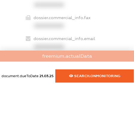
XXXXXXXXXX
dossier.commercial_info.fax
XXXXXXXXXX
dossier.commercial_info.email
XXXXXXXXXX
freemium.actualData
dossier.commercial_info.website
XXXXXXXXXX
document.dueToDate
21.03.25
SEARCH.ONMONITORING
dossier.commercial_info.activity
XXXXXXXXXX
freemium.exampleText_1
freemium.exampleText_2
freemium.anonymousPerSearch2