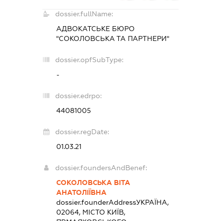
dossier.fullName:
АДВОКАТСЬКЕ БЮРО
"СОКОЛОВСЬКА ТА ПАРТНЕРИ"
dossier.opfSubType:
-
dossier.edrpo:
44081005
dossier.regDate:
01.03.21
dossier.foundersAndBenef:
СОКОЛОВСЬКА ВІТА
АНАТОЛІЇВНА
dossier.founderAddress
УКРАЇНА,
02064, МІСТО КИЇВ,