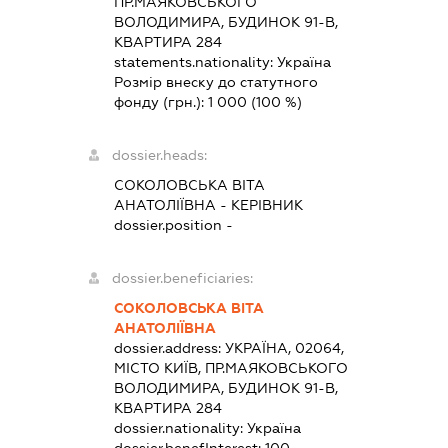
ПР.МАЯКОВСЬКОГО
ВОЛОДИМИРА, БУДИНОК 91-В,
КВАРТИРА 284
statements.nationality:
Україна
Розмір внеску до статутного
фонду (грн.):
1 000
(100 %)
dossier.heads:
СОКОЛОВСЬКА ВІТА
АНАТОЛІЇВНА
-
КЕРІВНИК
dossier.position -
dossier.beneficiaries:
СОКОЛОВСЬКА ВІТА
АНАТОЛІЇВНА
dossier.address:
УКРАЇНА, 02064,
МІСТО КИЇВ, ПР.МАЯКОВСЬКОГО
ВОЛОДИМИРА, БУДИНОК 91-В,
КВАРТИРА 284
dossier.nationality:
Україна