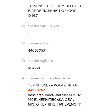
ТОВАРИСТВО З ОБМЕЖЕНОЮ
ВІДПОВІДАЛЬНІСТЮ "КООП-
ОФІС"
dossier.opfSubType:
-
dossier.edrpo:
44083053
dossier.regDate:
18.03.21
dossier.foundersAndBenef:
ЧЕРНІГІВСЬКА КООПСПІЛКА
44990262
dossier.founderAddress
УКРАЇНА,
14013, ЧЕРНІГІВСЬКА ОБЛ.,
МІСТО ЧЕРНІГІВ, ПР.ПЕРЕМОГИ,