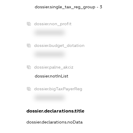
dossier.single_tax_reg_group - 3
dossier.non_profit
XXXXXXXXXX
dossier.budget_dotation
XXXXXXXXXX
dossier.palne_akciz
dossier.notInList
dossier.bigTaxPayerReg
XXXXXXXXXX
dossier.declarations.title
dossier.declarations.noData