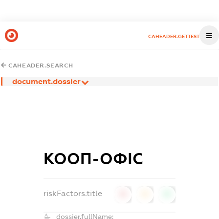
CAHEADER.GETTEST
CAHEADER.SEARCH
document.dossier
КООП-ОФІС
riskFactors.title
0
0
0
dossier.fullName: