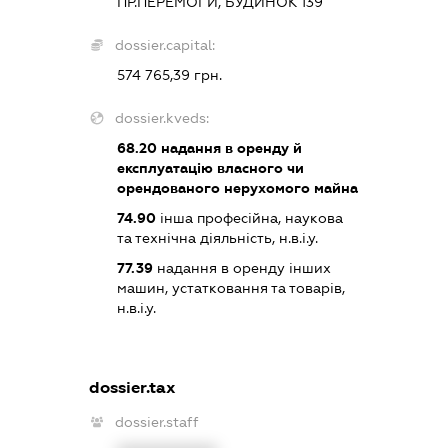
ПР.ПЕРЕМОГИ, БУДИНОК 139
dossier.capital:
574 765,39 грн.
dossier.kveds:
68.20
надання в оренду й
експлуатацію власного чи
орендованого нерухомого майна
74.90
інша професійна, наукова
та технічна діяльність, н.в.і.у.
77.39
надання в оренду інших
машин, устатковання та товарів,
н.в.і.у.
dossier.tax
dossier.staff