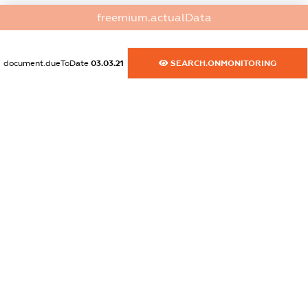
dossier.commercial_info.website
freemium.actualData
XXXXXXXXXX
dossier.commercial_info.activity
document.dueToDate
03.03.21
SEARCH.ONMONITORING
XXXXXXXXXX
freemium.exampleText_1
freemium.exampleText_2
freemium.anonymousPerSearch2
FREEMIUM.DETAILS
FREEMIUM.REGISTER