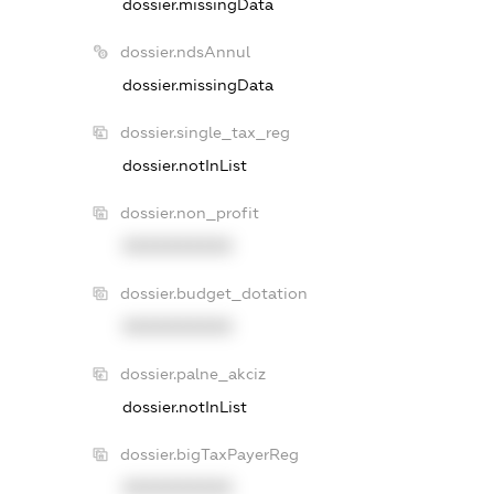
dossier.missingData
dossier.ndsAnnul
dossier.missingData
dossier.single_tax_reg
dossier.notInList
dossier.non_profit
XXXXXXXXXX
dossier.budget_dotation
XXXXXXXXXX
dossier.palne_akciz
dossier.notInList
dossier.bigTaxPayerReg
XXXXXXXXXX