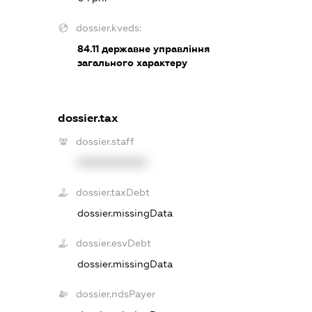
dossier.kveds:
84.11
державне управління
загального характеру
dossier.tax
dossier.staff
XXXXXXXXXX
dossier.taxDebt
dossier.missingData
dossier.esvDebt
dossier.missingData
dossier.ndsPayer