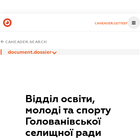
CAHEADER.GETTEST
CAHEADER.SEARCH
document.dossier
Відділ освіти,
молоді та спорту
Голованівської
селищної ради