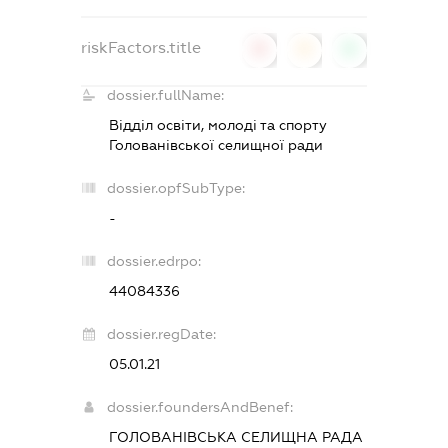
riskFactors.title
0
0
0
dossier.fullName:
Відділ освіти, молоді та спорту
Голованівської селищної ради
dossier.opfSubType:
-
dossier.edrpo:
44084336
dossier.regDate:
05.01.21
dossier.foundersAndBenef:
ГОЛОВАНІВСЬКА СЕЛИЩНА РАДА