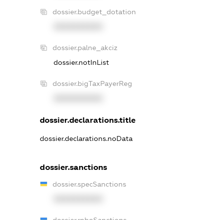
dossier.budget_dotation
XXXXXXXXXX
dossier.palne_akciz
dossier.notInList
dossier.bigTaxPayerReg
XXXXXXXXXX
dossier.declarations.title
dossier.declarations.noData
dossier.sanctions
dossier.specSanctions
XXXXXXXXXX
dossier.rnboSanctions