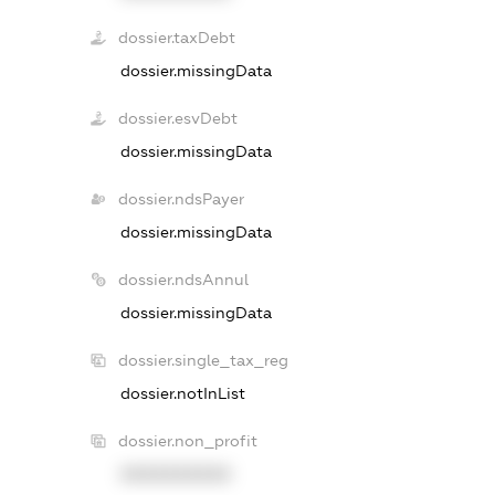
dossier.taxDebt
dossier.missingData
dossier.esvDebt
dossier.missingData
dossier.ndsPayer
dossier.missingData
dossier.ndsAnnul
dossier.missingData
dossier.single_tax_reg
dossier.notInList
dossier.non_profit
XXXXXXXXXX