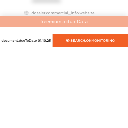
XXXXXXXXXX
dossier.commercial_info.website
XXXXXXXXXX
freemium.actualData
dossier.commercial_info.activity
XXXXXXXXXX
document.dueToDate
01.10.25
SEARCH.ONMONITORING
freemium.exampleText_1
freemium.exampleText_2
freemium.anonymousPerSearch2
FREEMIUM.DETAILS
FREEMIUM.REGISTER