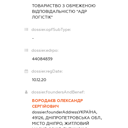
ТОВАРИСТВО З ОБМЕЖЕНОЮ
ВІДПОВІДАЛЬНІСТЮ "АДР
ЛОГІСТІК"
dossier.opfSubType:
-
dossier.edrpo:
44084839
dossier.regDate:
10.12.20
dossier.foundersAndBenef:
БОРОДАЄВ ОЛЕКСАНДР
СЕРГІЙОВИЧ
dossier.founderAddress
УКРАЇНА,
49126, ДНІПРОПЕТРОВСЬКА ОБЛ.,
МІСТО ДНІПРО, ЖИТЛОВИЙ