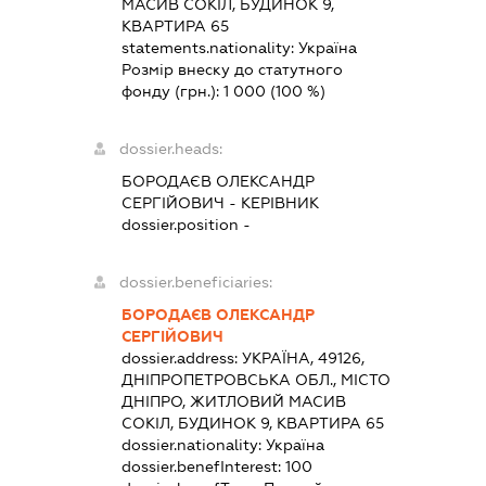
МАСИВ СОКІЛ, БУДИНОК 9,
КВАРТИРА 65
statements.nationality:
Україна
Розмір внеску до статутного
фонду (грн.):
1 000
(100 %)
dossier.heads:
БОРОДАЄВ ОЛЕКСАНДР
СЕРГІЙОВИЧ
-
КЕРІВНИК
dossier.position -
dossier.beneficiaries:
БОРОДАЄВ ОЛЕКСАНДР
СЕРГІЙОВИЧ
dossier.address:
УКРАЇНА, 49126,
ДНІПРОПЕТРОВСЬКА ОБЛ., МІСТО
ДНІПРО, ЖИТЛОВИЙ МАСИВ
СОКІЛ, БУДИНОК 9, КВАРТИРА 65
dossier.nationality:
Україна
dossier.benefInterest:
100