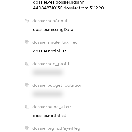
dossier.yes
dossier.ndsInn
440848310136
dossier.from 31.12.20
dossier.ndsAnnul
dossier.missingData
dossier.single_tax_reg
dossier.notInList
dossier.non_profit
XXXXXXXXXX
dossier.budget_dotation
XXXXXXXXXX
dossier.palne_akciz
dossier.notInList
dossier.bigTaxPayerReg