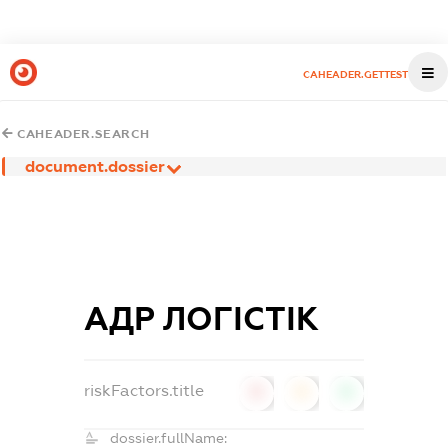
CAHEADER.GETTEST
CAHEADER.SEARCH
document.dossier
АДР ЛОГІСТІК
riskFactors.title
0
0
0
dossier.fullName: