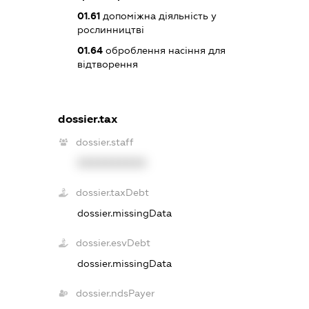
01.61
допоміжна діяльність у
рослинництві
01.64
оброблення насіння для
відтворення
dossier.tax
dossier.staff
XXXXXXXXXX
dossier.taxDebt
dossier.missingData
dossier.esvDebt
dossier.missingData
dossier.ndsPayer