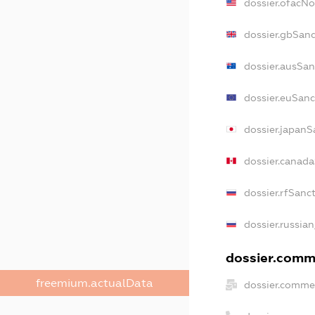
dossier.ofacN
dossier.gbSanc
dossier.ausSan
dossier.euSanc
dossier.japanS
dossier.canad
dossier.rfSanc
dossier.russian
dossier.comme
freemium.actualData
dossier.commer