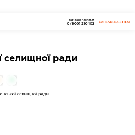
caHeader.contact
CAHEADER.GETTEST
0 (800) 210 102
ї селищної ради
0
тенської селищної ради