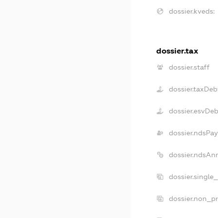
dossier.kveds:
dossier.tax
dossier.staff
dossier.taxDeb
dossier.esvDeb
dossier.ndsPay
dossier.ndsAn
dossier.single
dossier.non_pr