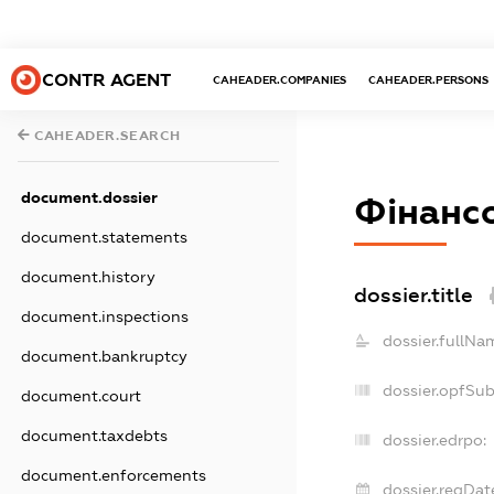
CONTR AGENT
CAHEADER.COMPANIES
CAHEADER.PERSONS
CAHEADER.SEARCH
document.dossier
Фінансо
document.statements
document.history
dossier.title
document.inspections
dossier.fullNa
document.bankruptcy
dossier.opfSu
document.court
document.taxdebts
dossier.edrpo:
document.enforcements
dossier.regDat