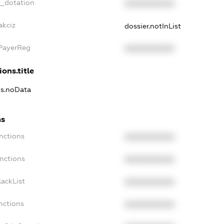
t_dotation
XXXXXXXXXX
akciz
dossier.notInList
xPayerReg
XXXXXXXXXX
ions.title
ns.noData
ns
nctions
XXXXXXXXXX
nctions
XXXXXXXXXX
ackList
XXXXXXXXXX
nctions
XXXXXXXXXX