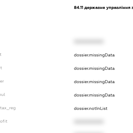
84.11
державне управління 
XXXXXXXXXX
t
dossier.missingData
t
dossier.missingData
er
dossier.missingData
nul
dossier.missingData
_tax_reg
dossier.notInList
ofit
XXXXXXXXXX