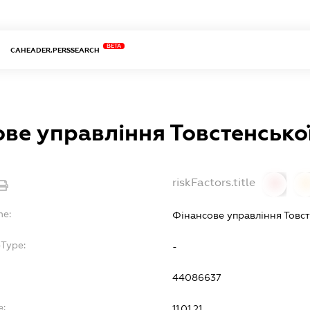
BETA
CAHEADER.PERSSEARCH
ве управління Товстенсько
riskFactors.title
0
0
me:
Фінансове управління Товс
bType:
-
44086637
e:
11.01.21