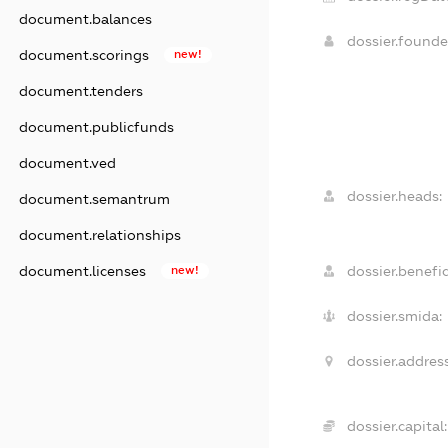
document.balances
dossier.found
document.scorings
new!
document.tenders
document.publicfunds
document.ved
dossier.heads:
document.semantrum
document.relationships
dossier.benefic
document.licenses
new!
dossier.smida:
dossier.address
dossier.capital: