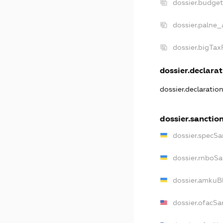
dossier.budge
dossier.palne_
dossier.bigTa
dossier.declarat
dossier.declaratio
dossier.sanctio
dossier.specSa
dossier.rnboSa
dossier.amkuBl
dossier.ofacSa