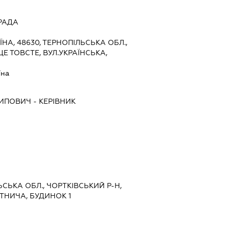
РАДА
ЇНА, 48630, ТЕРНОПІЛЬСЬКА ОБЛ.,
Е ТОВСТЕ, ВУЛ.УКРАЇНСЬКА,
їна
СИПОВИЧ
-
КЕРІВНИК
ЬСЬКА ОБЛ., ЧОРТКІВСЬКИЙ Р-Н,
ІТНИЧА, БУДИНОК 1