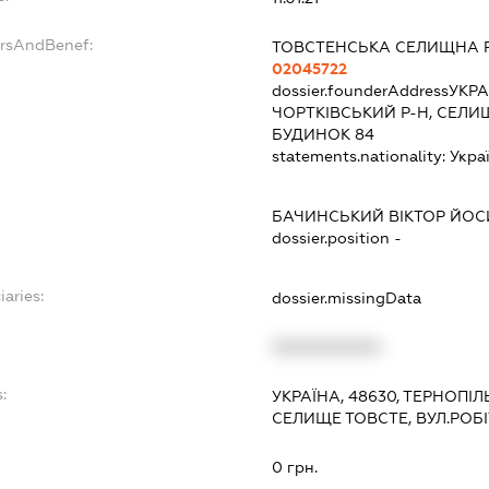
ersAndBenef:
ТОВСТЕНСЬКА СЕЛИЩНА 
02045722
dossier.founderAddress
УКРА
ЧОРТКІВСЬКИЙ Р-Н, СЕЛИЩ
БУДИНОК 84
statements.nationality:
Укра
БАЧИНСЬКИЙ ВІКТОР ЙО
dossier.position -
iaries:
dossier.missingData
XXXXXXXXXX
:
УКРАЇНА, 48630, ТЕРНОПІЛ
СЕЛИЩЕ ТОВСТЕ, ВУЛ.РОБ
0 грн.