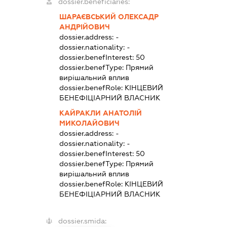
dossier.beneficiaries:
ШАРАЄВСЬКИЙ ОЛЕКСАДР
АНДРІЙОВИЧ
dossier.address:
-
dossier.nationality:
-
dossier.benefInterest:
50
dossier.benefType:
Прямий
вирішальний вплив
dossier.benefRole:
КІНЦЕВИЙ
БЕНЕФІЦІАРНИЙ ВЛАСНИК
КАЙРАКЛИ АНАТОЛІЙ
МИКОЛАЙОВИЧ
dossier.address:
-
dossier.nationality:
-
dossier.benefInterest:
50
dossier.benefType:
Прямий
вирішальний вплив
dossier.benefRole:
КІНЦЕВИЙ
БЕНЕФІЦІАРНИЙ ВЛАСНИК
dossier.smida: