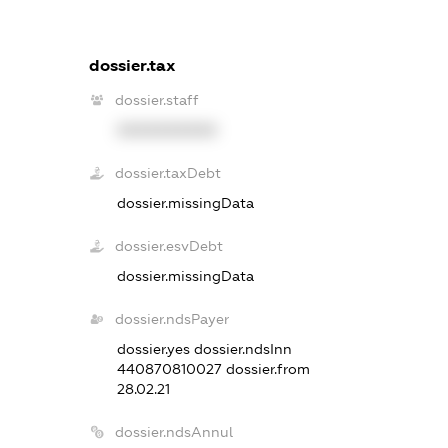
dossier.tax
dossier.staff
XXXXXXXXXX
dossier.taxDebt
dossier.missingData
dossier.esvDebt
dossier.missingData
dossier.ndsPayer
dossier.yes
dossier.ndsInn
440870810027
dossier.from
28.02.21
dossier.ndsAnnul