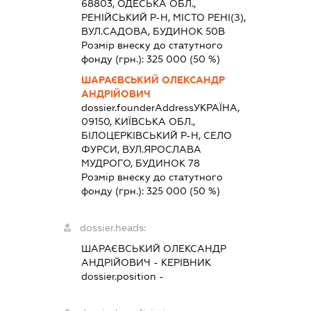
68803, ОДЕСЬКА ОБЛ.,
РЕНІЙСЬКИЙ Р-Н, МІСТО РЕНІ(З),
ВУЛ.САДОВА, БУДИНОК 50В
Розмір внеску до статутного
фонду (грн.):
325 000
(50 %)
ШАРАЄВСЬКИЙ ОЛЕКСАНДР
АНДРІЙОВИЧ
dossier.founderAddress
УКРАЇНА,
09150, КИЇВСЬКА ОБЛ.,
БІЛОЦЕРКІВСЬКИЙ Р-Н, СЕЛО
ФУРСИ, ВУЛ.ЯРОСЛАВА
МУДРОГО, БУДИНОК 78
Розмір внеску до статутного
фонду (грн.):
325 000
(50 %)
dossier.heads:
ШАРАЄВСЬКИЙ ОЛЕКСАНДР
АНДРІЙОВИЧ
-
КЕРІВНИК
dossier.position -