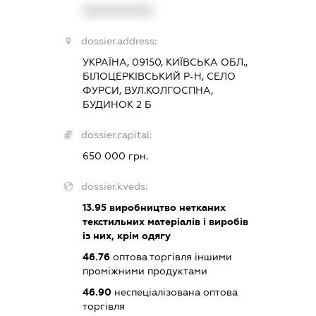
XXXXXXXXXX
dossier.address:
УКРАЇНА, 09150, КИЇВСЬКА ОБЛ.,
БІЛОЦЕРКІВСЬКИЙ Р-Н, СЕЛО
ФУРСИ, ВУЛ.КОЛГОСПНА,
БУДИНОК 2 Б
dossier.capital:
650 000 грн.
dossier.kveds:
13.95
виробництво нетканих
текстильних матеріалів і виробів
із них, крім одягу
46.76
оптова торгівля іншими
проміжними продуктами
46.90
неспеціалізована оптова
торгівля