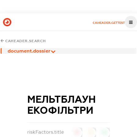
CAHEADER.GETTEST
CAHEADER.SEARCH
document.dossier
МЕЛЬТБЛАУН
ЕКОФІЛЬТРИ
riskFactors.title
0
0
0