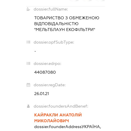
dossier.fullName:
ТОВАРИСТВО З ОБМЕЖЕНОЮ
ВІДПОВІДАЛЬНІСТЮ
"МЕЛЬТБЛАУН ЕКОФІЛЬТРИ"
dossier.opfSubType:
-
dossier.edrpo:
44087080
dossier.regDate:
26.01.21
dossier.foundersAndBenef:
КАЙРАКЛИ АНАТОЛІЙ
МИКОЛАЙОВИЧ
dossier.founderAddress
УКРАЇНА,