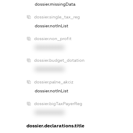
dossier.missingData
dossier.single_tax_reg
dossier.notInList
dossier.non_profit
XXXXXXXXXX
dossier.budget_dotation
XXXXXXXXXX
dossier.palne_akciz
dossier.notInList
dossier.bigTaxPayerReg
XXXXXXXXXX
dossier.declarations.title