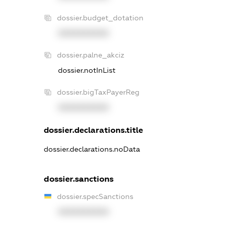
dossier.budget_dotation
XXXXXXXXXX
dossier.palne_akciz
dossier.notInList
dossier.bigTaxPayerReg
XXXXXXXXXX
dossier.declarations.title
dossier.declarations.noData
dossier.sanctions
dossier.specSanctions
XXXXXXXXXX