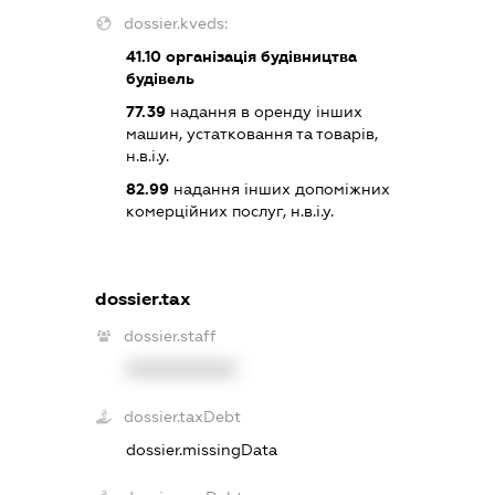
dossier.kveds:
41.10
організація будівництва
будівель
77.39
надання в оренду інших
машин, устатковання та товарів,
н.в.і.у.
82.99
надання інших допоміжних
комерційних послуг, н.в.і.у.
dossier.tax
dossier.staff
XXXXXXXXXX
dossier.taxDebt
dossier.missingData