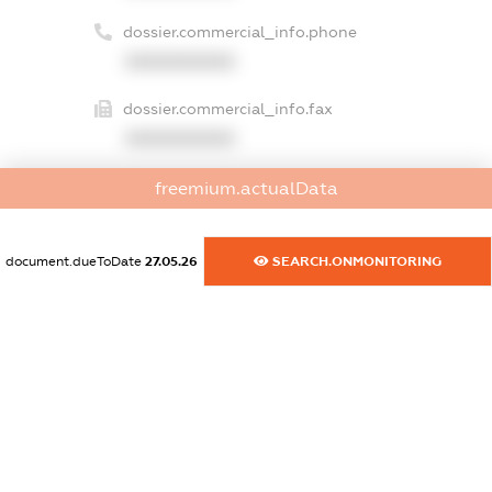
dossier.commercial_info.phone
XXXXXXXXXX
dossier.commercial_info.fax
XXXXXXXXXX
dossier.commercial_info.email
freemium.actualData
XXXXXXXXXX
dossier.commercial_info.website
document.dueToDate
27.05.26
SEARCH.ONMONITORING
XXXXXXXXXX
dossier.commercial_info.activity
XXXXXXXXXX
freemium.exampleText_1
freemium.exampleText_2