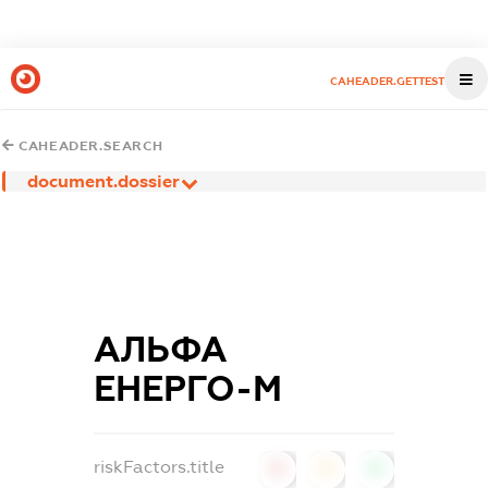
CAHEADER.GETTEST
CAHEADER.SEARCH
document.dossier
АЛЬФА
ЕНЕРГО-М
riskFactors.title
0
0
0