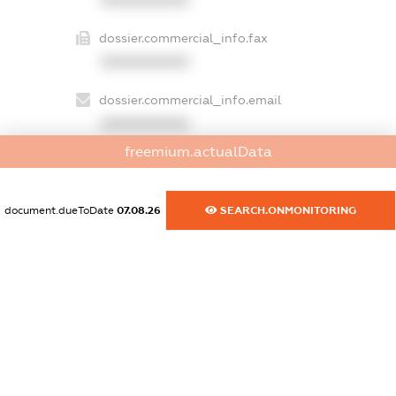
dossier.commercial_info.fax
XXXXXXXXXX
dossier.commercial_info.email
XXXXXXXXXX
freemium.actualData
dossier.commercial_info.website
XXXXXXXXXX
document.dueToDate
07.08.26
SEARCH.ONMONITORING
dossier.commercial_info.activity
XXXXXXXXXX
freemium.exampleText_1
freemium.exampleText_2
freemium.anonymousPerSearch2
FREEMIUM.DETAILS