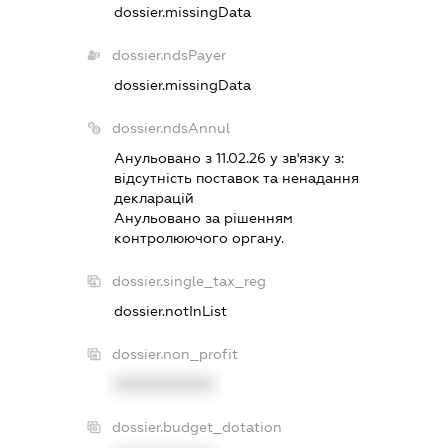
dossier.missingData
dossier.ndsPayer
dossier.missingData
dossier.ndsAnnul
Анульовано з 11.02.26 у зв'язку з:
вiдсутнiсть поставок та ненадання
декларацiй
Анульовано за рiшенням
контролюючого органу.
dossier.single_tax_reg
dossier.notInList
dossier.non_profit
XXXXXXXXXX
dossier.budget_dotation