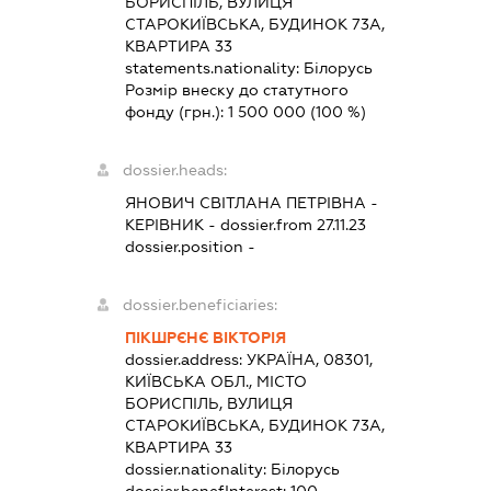
БОРИСПІЛЬ, ВУЛИЦЯ
СТАРОКИЇВСЬКА, БУДИНОК 73А,
КВАРТИРА 33
statements.nationality:
Білорусь
Розмір внеску до статутного
фонду (грн.):
1 500 000
(100 %)
dossier.heads:
ЯНОВИЧ СВІТЛАНА ПЕТРІВНА
-
КЕРІВНИК
- dossier.from 27.11.23
dossier.position -
dossier.beneficiaries:
ПІКШРЄНЄ ВІКТОРІЯ
dossier.address:
УКРАЇНА, 08301,
КИЇВСЬКА ОБЛ., МІСТО
БОРИСПІЛЬ, ВУЛИЦЯ
СТАРОКИЇВСЬКА, БУДИНОК 73А,
КВАРТИРА 33
dossier.nationality:
Білорусь
dossier.benefInterest:
100