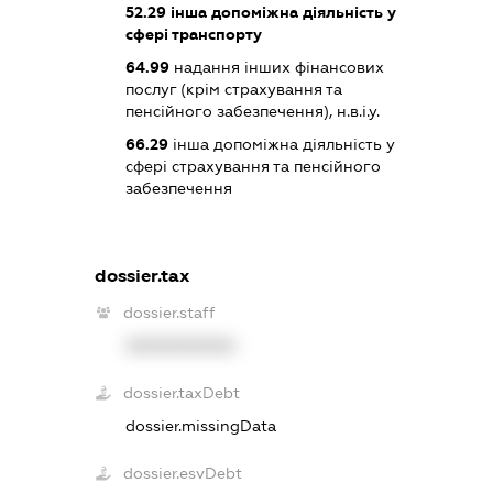
52.29
інша допоміжна діяльність у
сфері транспорту
64.99
надання інших фінансових
послуг (крім страхування та
пенсійного забезпечення), н.в.і.у.
66.29
інша допоміжна діяльність у
сфері страхування та пенсійного
забезпечення
dossier.tax
dossier.staff
XXXXXXXXXX
dossier.taxDebt
dossier.missingData
dossier.esvDebt