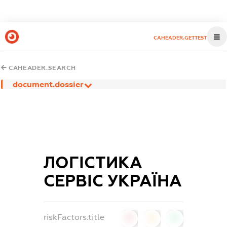
CAHEADER.GETTEST
CAHEADER.SEARCH
document.dossier
ЛОГІСТИКА
СЕРВІС УКРАЇНА
riskFactors.title
0
0
0