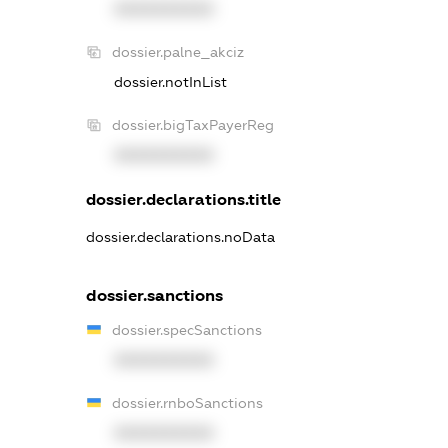
XXXXXXXXXX
dossier.palne_akciz
dossier.notInList
dossier.bigTaxPayerReg
XXXXXXXXXX
dossier.declarations.title
dossier.declarations.noData
dossier.sanctions
dossier.specSanctions
XXXXXXXXXX
dossier.rnboSanctions
XXXXXXXXXX