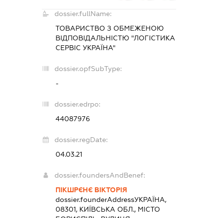
dossier.fullName:
ТОВАРИСТВО З ОБМЕЖЕНОЮ
ВІДПОВІДАЛЬНІСТЮ "ЛОГІСТИКА
СЕРВІС УКРАЇНА"
dossier.opfSubType:
-
dossier.edrpo:
44087976
dossier.regDate:
04.03.21
dossier.foundersAndBenef:
ПІКШРЄНЄ ВІКТОРІЯ
dossier.founderAddress
УКРАЇНА,
08301, КИЇВСЬКА ОБЛ., МІСТО