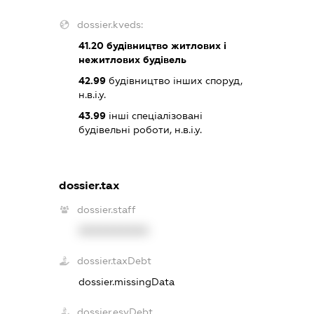
dossier.kveds:
41.20
будівництво житлових і
нежитлових будівель
42.99
будівництво інших споруд,
н.в.і.у.
43.99
інші спеціалізовані
будівельні роботи, н.в.і.у.
dossier.tax
dossier.staff
XXXXXXXXXX
dossier.taxDebt
dossier.missingData
dossier.esvDebt