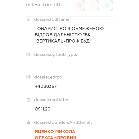
riskFactors.title
0
0
0
dossier.fullName:
ТОВАРИСТВО З ОБМЕЖЕНОЮ
ВІДПОВІДАЛЬНІСТЮ "БК
"ВЕРТИКАЛЬ-ПРОФІБУД"
dossier.opfSubType:
-
dossier.edrpo:
44088367
dossier.regDate:
09.11.20
dossier.foundersAndBenef:
ЯЦЕНКО МИКОЛА
ОЛЕКСАНДРОВИЧ