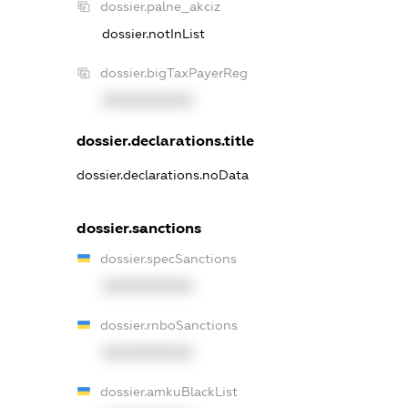
dossier.palne_akciz
dossier.notInList
dossier.bigTaxPayerReg
XXXXXXXXXX
dossier.declarations.title
dossier.declarations.noData
dossier.sanctions
dossier.specSanctions
XXXXXXXXXX
dossier.rnboSanctions
XXXXXXXXXX
dossier.amkuBlackList