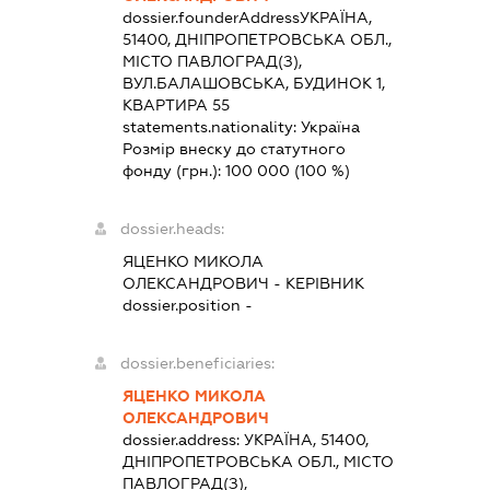
dossier.founderAddress
УКРАЇНА,
51400, ДНІПРОПЕТРОВСЬКА ОБЛ.,
МІСТО ПАВЛОГРАД(З),
ВУЛ.БАЛАШОВСЬКА, БУДИНОК 1,
КВАРТИРА 55
statements.nationality:
Україна
Розмір внеску до статутного
фонду (грн.):
100 000
(100 %)
dossier.heads:
ЯЦЕНКО МИКОЛА
ОЛЕКСАНДРОВИЧ
-
КЕРІВНИК
dossier.position -
dossier.beneficiaries:
ЯЦЕНКО МИКОЛА
ОЛЕКСАНДРОВИЧ
dossier.address:
УКРАЇНА, 51400,
ДНІПРОПЕТРОВСЬКА ОБЛ., МІСТО
ПАВЛОГРАД(З),