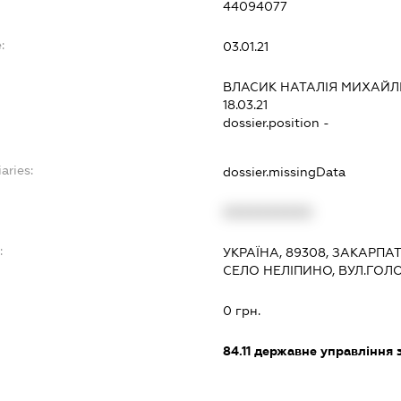
44094077
:
03.01.21
ВЛАСИК НАТАЛІЯ МИХАЙЛ
18.03.21
dossier.position -
aries:
dossier.missingData
XXXXXXXXXX
:
УКРАЇНА, 89308, ЗАКАРПА
СЕЛО НЕЛІПИНО, ВУЛ.ГОЛ
0 грн.
84.11
державне управління 