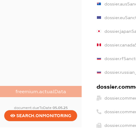
dossier.ausSan
dossier.euSanc
dossier.japanS
dossier.canada
dossier.rfSanct
dossier.russian
dossier.comme
freemium.actualData
dossier.commer
document.dueToDate
05.05.25
dossier.commer
SEARCH.ONMONITORING
dossier.commer