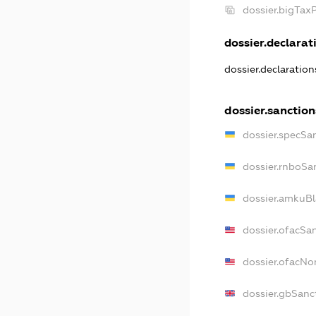
dossier.bigTax
dossier.declarati
dossier.declaratio
dossier.sanction
dossier.specSa
dossier.rnboSa
dossier.amkuBl
dossier.ofacSa
dossier.ofacN
dossier.gbSanc