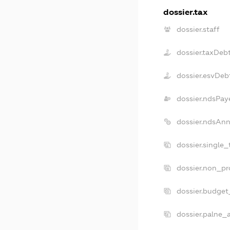
dossier.tax
dossier.staff
dossier.taxDeb
dossier.esvDeb
dossier.ndsPay
dossier.ndsAnn
dossier.single
dossier.non_pr
dossier.budget
dossier.palne_