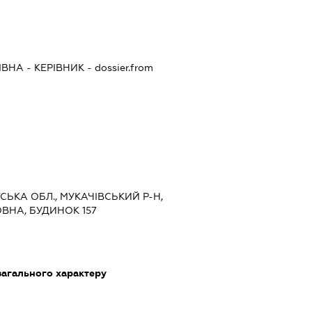
ІВНА
-
КЕРІВНИК
- dossier.from
ТСЬКА ОБЛ., МУКАЧІВСЬКИЙ Р-Н,
ОВНА, БУДИНОК 157
загального характеру