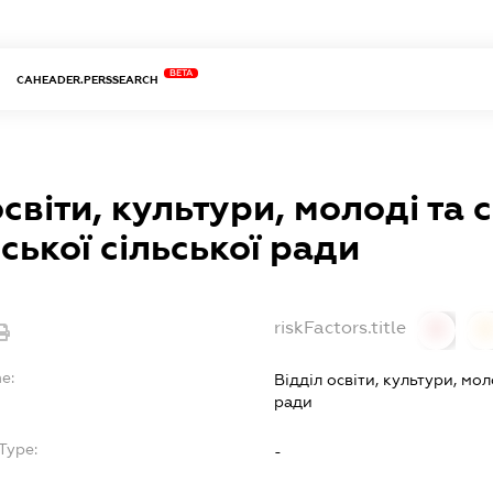
BETA
CAHEADER.PERSSEARCH
освіти, культури, молоді та 
ської сільської ради
riskFactors.title
0
0
e:
Відділ освіти, культури, мол
ради
Type:
-