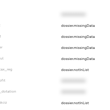
XXXXXXXXXX
t
dossier.missingData
t
dossier.missingData
er
dossier.missingData
ul
dossier.missingData
_tax_reg
dossier.notInList
ofit
XXXXXXXXXX
_dotation
XXXXXXXXXX
akciz
dossier.notInList