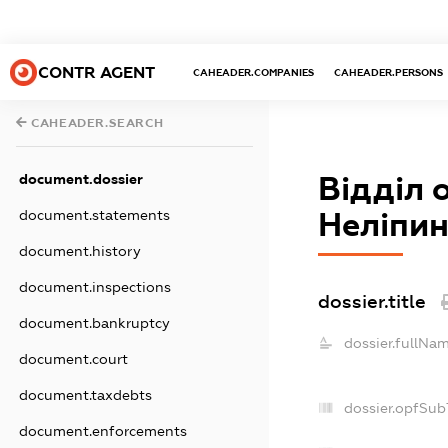
CONTR AGENT
CAHEADER.COMPANIES
CAHEADER.PERSONS
CAHEADER.SEARCH
document.dossier
Відділ 
document.statements
Неліпин
document.history
document.inspections
dossier.title
document.bankruptcy
dossier.fullNam
document.court
document.taxdebts
dossier.opfSub
document.enforcements