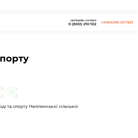
caHeader.contact
CAHEADER.GETTEST
0 (800) 210 102
спорту
0
оді та спорту Неліпинської сільської