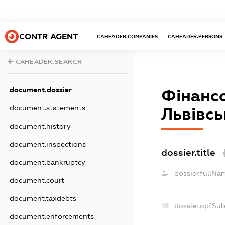
CONTR AGENT
CAHEADER.COMPANIES
CAHEADER.PERSONS
CAHEADER.SEARCH
document.dossier
Фінансо
document.statements
Львівсь
document.history
document.inspections
dossier.title
document.bankruptcy
dossier.fullNa
document.court
document.taxdebts
dossier.opfSu
document.enforcements