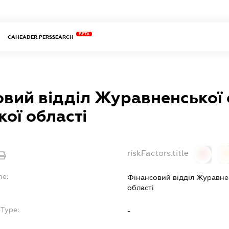
BETA
CAHEADER.PERSSEARCH
вий відділ Журавненської
кої області
riskFactors.title
0
0
me:
Фінансовий відділ Журавне
області
bType:
-