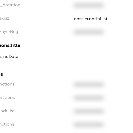
t_dotation
XXXXXXXXXX
akciz
dossier.notInList
xPayerReg
XXXXXXXXXX
ions.title
ns.noData
ns
nctions
XXXXXXXXXX
nctions
XXXXXXXXXX
ackList
XXXXXXXXXX
nctions
XXXXXXXXXX