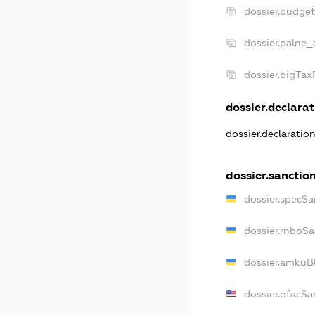
dossier.budge
dossier.palne_
dossier.bigTa
dossier.declarat
dossier.declaratio
dossier.sanctio
dossier.specSa
dossier.rnboSa
dossier.amkuBl
dossier.ofacSa