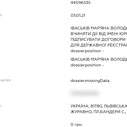
44096535
e:
03.01.21
ІВАСЬКІВ МАР'ЯНА ВОЛО
ВЧИНЯТИ ДІЇ ВІД ІМЕНІ Ю
ПІДПИСУВАТИ ДОГОВОРИ
ДЛЯ ДЕРЖАВНОЇ РЕЄСТРАЦ
dossier.position -
ІВАСЬКІВ МАР'ЯНА ВОЛО
dossier.position -
iaries:
dossier.missingData
XXXXXXXXXX
:
УКРАЇНА, 81780, ЛЬВІВСЬ
ЖУРАВНО, ПЛ.БАНДЕРИ С.,
0 грн.