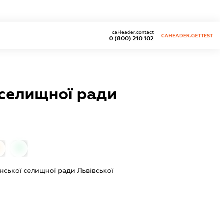
caHeader.contact
CAHEADER.GETTEST
0 (800) 210 102
 селищної ради
0
нської селищної ради Львівської