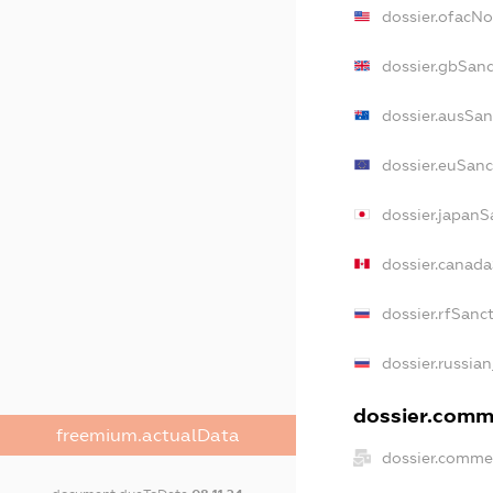
dossier.ofacN
dossier.gbSanc
dossier.ausSan
dossier.euSanc
dossier.japanS
dossier.canad
dossier.rfSanc
dossier.russian
dossier.comme
freemium.actualData
dossier.commer