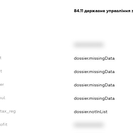
84.11
державне управління 
XXXXXXXXXX
t
dossier.missingData
t
dossier.missingData
er
dossier.missingData
nul
dossier.missingData
_tax_reg
dossier.notInList
ofit
XXXXXXXXXX