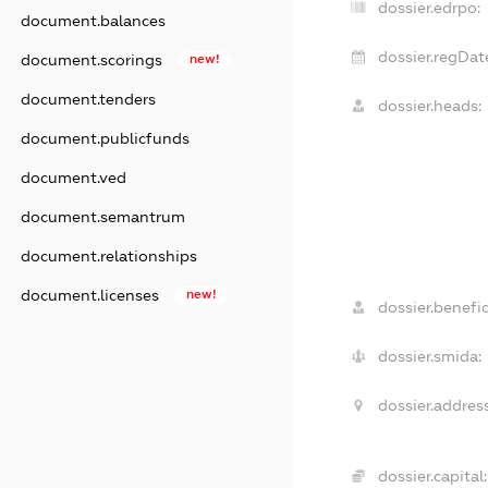
dossier.edrpo:
document.balances
dossier.regDat
document.scorings
new!
document.tenders
dossier.heads:
document.publicfunds
document.ved
document.semantrum
document.relationships
document.licenses
new!
dossier.benefic
dossier.smida:
dossier.address
dossier.capital: