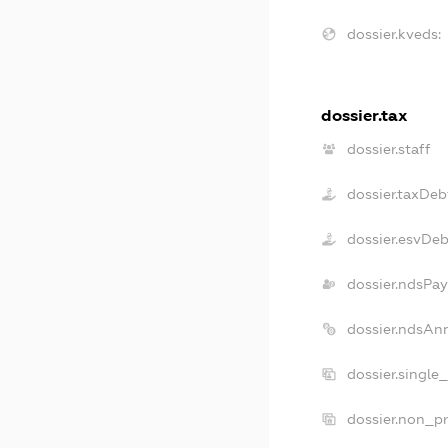
dossier.kveds:
dossier.tax
dossier.staff
dossier.taxDeb
dossier.esvDeb
dossier.ndsPay
dossier.ndsAn
dossier.single
dossier.non_pr