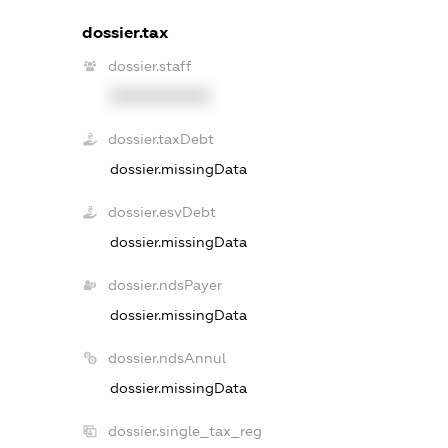
dossier.tax
dossier.staff
XXXXXXXXXX
dossier.taxDebt
dossier.missingData
dossier.esvDebt
dossier.missingData
dossier.ndsPayer
dossier.missingData
dossier.ndsAnnul
dossier.missingData
dossier.single_tax_reg