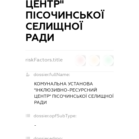
ЦЕНТР"
ПІСОЧИНСЬКОЇ
СЕЛИЩНОЇ
РАДИ
riskFactors.title
0
0
0
dossier.fullName:
КОМУНАЛЬНА УСТАНОВА
"ІНКЛЮЗИВНО-РЕСУРСНИЙ
ЦЕНТР" ПІСОЧИНСЬКОЇ СЕЛИЩНОЇ
РАДИ
dossier.opfSubType:
-
dossier.edrpo: