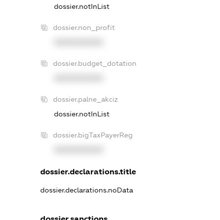
dossier.notInList
dossier.non_profit
XXXXXXXXXX
dossier.budget_dotation
XXXXXXXXXX
dossier.palne_akciz
dossier.notInList
dossier.bigTaxPayerReg
XXXXXXXXXX
dossier.declarations.title
dossier.declarations.noData
dossier.sanctions