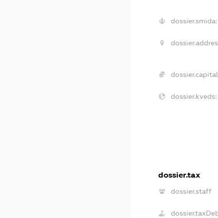
dossier.smida:
dossier.addres
dossier.capital
dossier.kveds:
dossier.tax
dossier.staff
dossier.taxDe