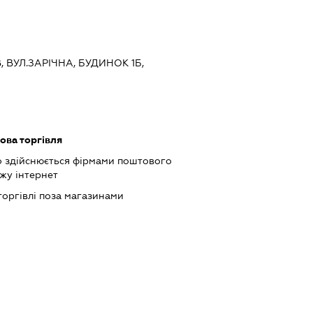
В, ВУЛ.ЗАРІЧНА, БУДИНОК 1Б,
ова торгівля
о здійснюється фірмами поштового
жу інтернет
торгівлі поза магазинами