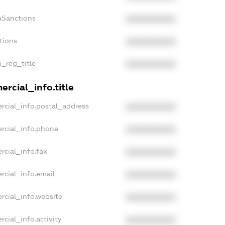
aSanctions
XXXXXXXXXX
tions
XXXXXXXXXX
n_reg_title
XXXXXXXXXX
rcial_info.title
rcial_info.postal_address
XXXXXXXXXX
rcial_info.phone
XXXXXXXXXX
rcial_info.fax
XXXXXXXXXX
rcial_info.email
XXXXXXXXXX
rcial_info.website
XXXXXXXXXX
cial_info.activity
XXXXXXXXXX