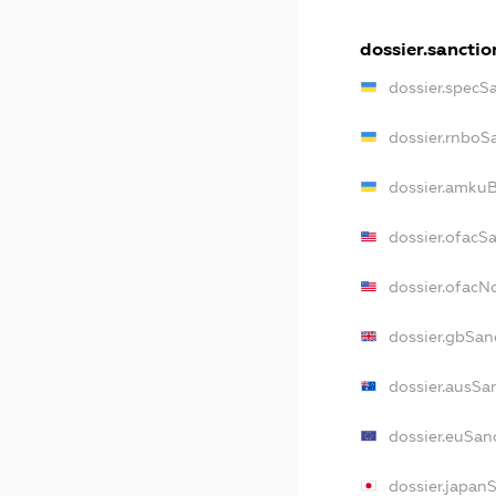
dossier.sanctio
dossier.specS
dossier.rnboS
dossier.amkuB
dossier.ofacS
dossier.ofac
dossier.gbSan
dossier.ausSa
dossier.euSan
dossier.japan