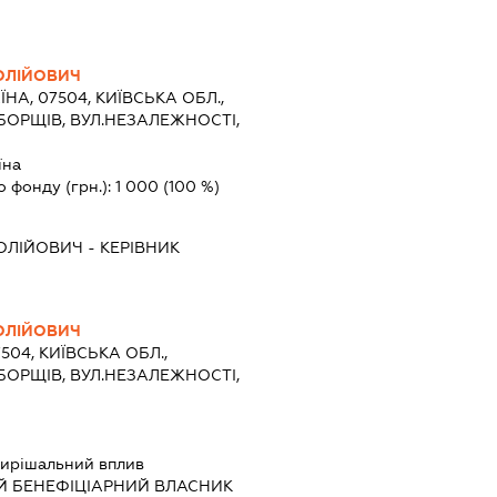
ОЛІЙОВИЧ
ЇНА, 07504, КИЇВСЬКА ОБЛ.,
БОРЩІВ, ВУЛ.НЕЗАЛЕЖНОСТІ,
їна
о фонду (грн.):
1 000
(100 %)
ОЛІЙОВИЧ
-
КЕРІВНИК
ОЛІЙОВИЧ
7504, КИЇВСЬКА ОБЛ.,
БОРЩІВ, ВУЛ.НЕЗАЛЕЖНОСТІ,
ирішальний вплив
Й БЕНЕФІЦІАРНИЙ ВЛАСНИК