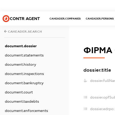
CONTR AGENT
CAHEADER.COMPANIES
CAHEADER.PERSONS
CAHEADER.SEARCH
document.dossier
ФІРМА
document.statements
document.history
dossier.title
document.inspections
dossier.fullNa
document.bankruptcy
document.court
dossier.opfSu
document.taxdebts
dossier.edrpo:
document.enforcements