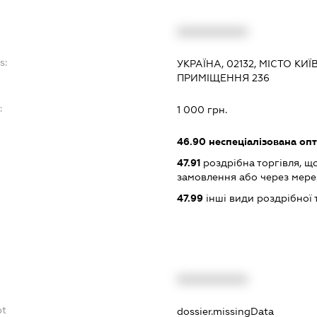
XXXXXXXXXX
s:
УКРАЇНА, 02132, МІСТО КИЇ
ПРИМІЩЕННЯ 236
:
1 000 грн.
46.90
неспеціалізована опт
47.91
роздрібна торгівля, щ
замовлення або через мере
47.99
інші види роздрібної 
XXXXXXXXXX
bt
dossier.missingData