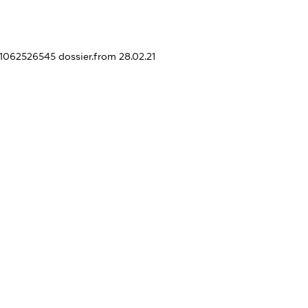
441062526545
dossier.from 28.02.21