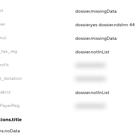
bt
dossier.missingData
yer
dossier.yes
dossier.ndsInn 
nul
dossier.missingData
e_tax_reg
dossier.notInList
rofit
XXXXXXXXXX
t_dotation
XXXXXXXXXX
_akciz
dossier.notInList
xPayerReg
XXXXXXXXXX
ions.title
ons.noData