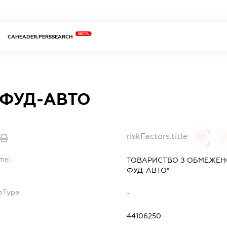
BETA
CAHEADER.PERSSEARCH
 ФУД-АВТО
riskFactors.title
0
me:
ТОВАРИСТВО З ОБМЕЖЕН
ФУД-АВТО"
bType:
-
44106250