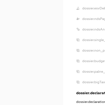
dossier.esvDe
dossier.ndsPa
dossier.ndsAn
dossier.singl
dossier.non_p
dossier.budge
dossier.palne
dossier.bigTa
dossier.declarat
dossier.declarati