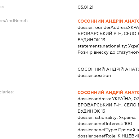
e:
05.01.21
dersAndBenef:
СОСОННИЙ АНДРІЙ АНАТ
dossier.founderAddress
УКРА
БРОВАРСЬКИЙ Р-Н, СЕЛО 
БУДИНОК 13
statements.nationality:
Укра
Розмір внеску до статутног
СОСОННИЙ АНДРІЙ АНАТ
dossier.position -
iaries:
СОСОННИЙ АНДРІЙ АНАТ
dossier.address:
УКРАЇНА, 0
БРОВАРСЬКИЙ Р-Н, СЕЛО 
БУДИНОК 13
dossier.nationality:
Україна
dossier.benefInterest:
100
dossier.benefType:
Прямий в
dossier.benefRole:
КІНЦЕВИ