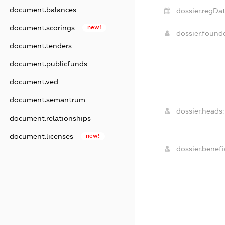
document.balances
dossier.regDat
document.scorings
new!
dossier.foun
document.tenders
document.publicfunds
document.ved
document.semantrum
dossier.heads:
document.relationships
document.licenses
new!
dossier.benefic