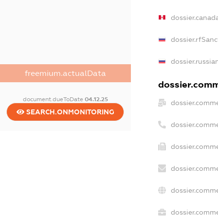
dossier.canad
dossier.rfSanc
dossier.russia
freemium.actualData
dossier.comme
document.dueToDate
04.12.25
dossier.comme
SEARCH.ONMONITORING
dossier.comme
dossier.comme
dossier.comme
dossier.comme
dossier.commer