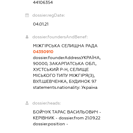
44106354
dossier.regDate:
04.01.21
dossier.foundersAndBenef:
МІЖГІРСЬКА СЕЛИЩНА РАДА
04350910
dossier.founderAddress
УКРАЇНА,
90000, ЗАКАРПАТСЬКА ОБЛ.,
ХУСТСЬКИЙ Р-Н, СЕЛИЩЕ
МІСЬКОГО ТИПУ МІЖГІР'Я(З),
ВУЛ.ШЕВЧЕНКА, БУДИНОК 97
statements.nationality:
Україна
dossier.heads:
БОЙЧУК ТАРАС ВАСИЛЬОВИЧ
-
КЕРІВНИК
- dossier.from 21.09.22
dossier.position -