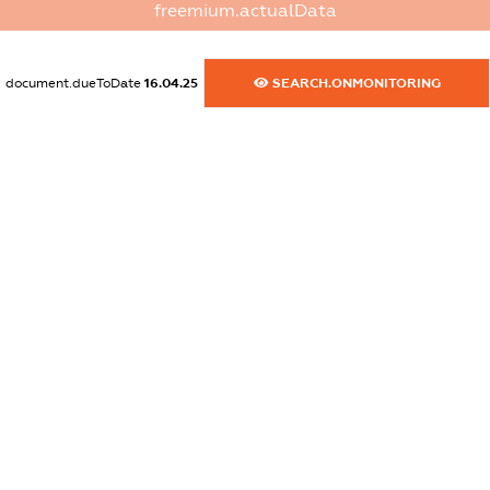
freemium.actualData
dossier.commercial_info.activity
XXXXXXXXXX
document.dueToDate
16.04.25
SEARCH.ONMONITORING
freemium.exampleText_1
freemium.exampleText_2
freemium.anonymousPerSearch2
FREEMIUM.DETAILS
FREEMIUM.REGISTER