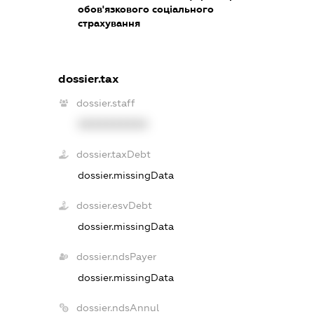
обов'язкового соціального
страхування
dossier.tax
dossier.staff
XXXXXXXXXX
dossier.taxDebt
dossier.missingData
dossier.esvDebt
dossier.missingData
dossier.ndsPayer
dossier.missingData
dossier.ndsAnnul