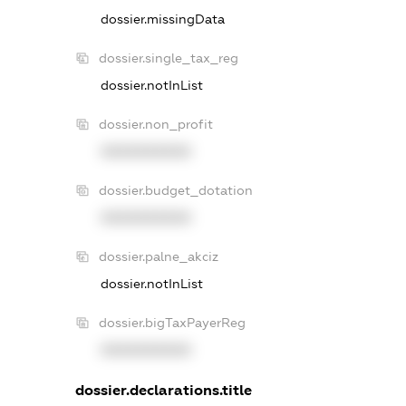
dossier.missingData
dossier.single_tax_reg
dossier.notInList
dossier.non_profit
XXXXXXXXXX
dossier.budget_dotation
XXXXXXXXXX
dossier.palne_akciz
dossier.notInList
dossier.bigTaxPayerReg
XXXXXXXXXX
dossier.declarations.title