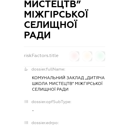
МИСТЕЦТВ”
МІЖГІРСЬКОЇ
СЕЛИЩНОЇ
РАДИ
riskFactors.title
0
0
0
dossier.fullName:
КОМУНАЛЬНИЙ ЗАКЛАД „ДИТЯЧА
ШКОЛА МИСТЕЦТВ” МІЖГІРСЬКОЇ
СЕЛИЩНОЇ РАДИ
dossier.opfSubType:
-
dossier.edrpo: