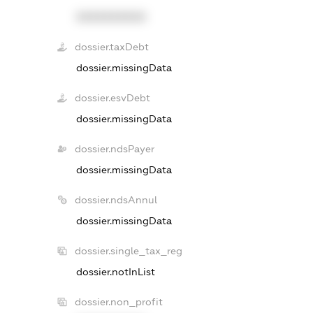
XXXXXXXXXX
dossier.taxDebt
dossier.missingData
dossier.esvDebt
dossier.missingData
dossier.ndsPayer
dossier.missingData
dossier.ndsAnnul
dossier.missingData
dossier.single_tax_reg
dossier.notInList
dossier.non_profit