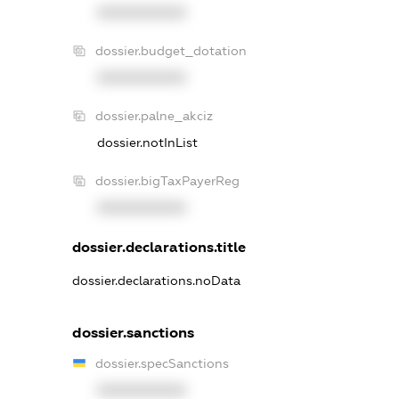
XXXXXXXXXX
dossier.budget_dotation
XXXXXXXXXX
dossier.palne_akciz
dossier.notInList
dossier.bigTaxPayerReg
XXXXXXXXXX
dossier.declarations.title
dossier.declarations.noData
dossier.sanctions
dossier.specSanctions
XXXXXXXXXX