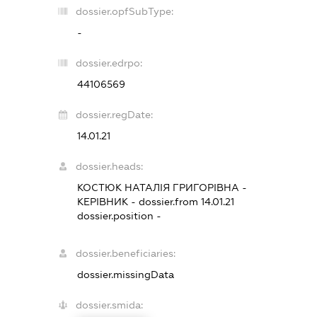
dossier.opfSubType:
-
dossier.edrpo:
44106569
dossier.regDate:
14.01.21
dossier.heads:
КОСТЮК НАТАЛІЯ ГРИГОРІВНА
-
КЕРІВНИК
- dossier.from 14.01.21
dossier.position -
dossier.beneficiaries:
dossier.missingData
dossier.smida: