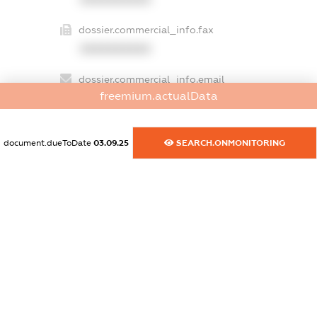
dossier.commercial_info.fax
XXXXXXXXXX
dossier.commercial_info.email
freemium.actualData
XXXXXXXXXX
dossier.commercial_info.website
document.dueToDate
03.09.25
SEARCH.ONMONITORING
XXXXXXXXXX
dossier.commercial_info.activity
XXXXXXXXXX
freemium.exampleText_1
freemium.exampleText_2
freemium.anonymousPerSearch2
FREEMIUM.DETAILS