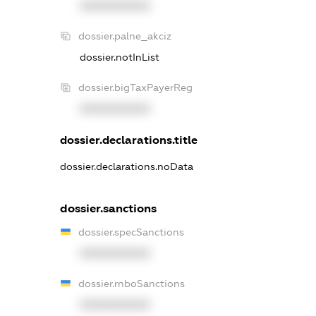
XXXXXXXXXX
dossier.palne_akciz
dossier.notInList
dossier.bigTaxPayerReg
XXXXXXXXXX
dossier.declarations.title
dossier.declarations.noData
dossier.sanctions
dossier.specSanctions
XXXXXXXXXX
dossier.rnboSanctions
XXXXXXXXXX