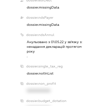
dossier.esvDebt
dossier.missingData
dossier.ndsPayer
dossier.missingData
dossier.ndsAnnul
Анульовано з 01.05.22 у зв'язку з:
ненадання декларацiй протягом
року
.
dossier.single_tax_reg
dossier.notInList
dossier.non_profit
XXXXXXXXXX
dossier.budget_dotation