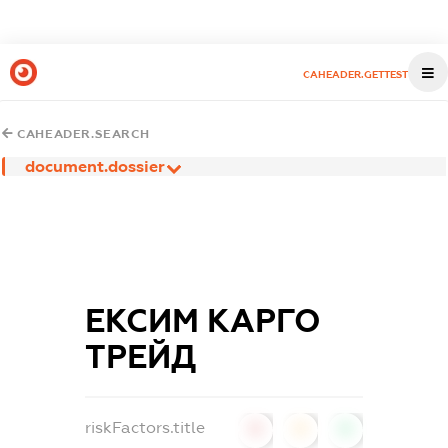
CAHEADER.GETTEST
CAHEADER.SEARCH
document.dossier
ЕКСИМ КАРГО
ТРЕЙД
riskFactors.title
0
0
0