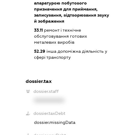
апаратурою побутового
призначення для приймання,
записування, відтворювання звуку
й зображення
33.11
ремонт і технічне
обслуговування готових
металевих виробів
52.29
інша допоміжна діяльність у
сфері транспорту
dossier.tax
dossier.staff
XXXXXXXXXX
dossier.taxDebt
dossier.missingData