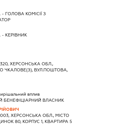
А
-
ГОЛОВА КОМІСІЇ З
АТОР
А
-
КЕРІВНИК
5320, ХЕРСОНСЬКА ОБЛ.,
О ЧКАЛОВЕ(З), ВУЛ.ПОШТОВА,
ирішальний вплив
Й БЕНЕФІЦІАРНИЙ ВЛАСНИК
РІЙОВИЧ
3003, ХЕРСОНСЬКА ОБЛ., МІСТО
ИНОК 80, КОРПУС 1, КВАРТИРА 5