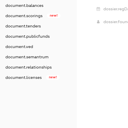
document.balances
dossier.regD
document.scorings
new!
dossier.fou
document.tenders
document.publicfunds
document.ved
document.semantrum
document.relationships
document.licenses
new!