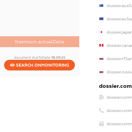
dossier.ausS
dossier.euSa
dossier.japa
freemium.actualData
dossier.can
document.dueToDate
18.09.25
dossier.rfSa
SEARCH.ONMONITORING
dossier.russ
dossier.comm
dossier.com
dossier.com
dossier.comm