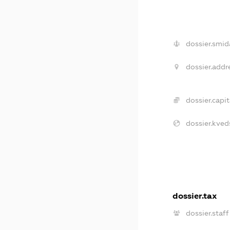
dossier.smid
dossier.addr
dossier.capit
dossier.kved
dossier.tax
dossier.staff