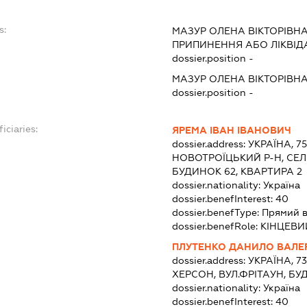
s:
МАЗУР ОЛЕНА ВІКТОРІВН
ПРИПИНЕННЯ АБО ЛІКВІД
dossier.position -
МАЗУР ОЛЕНА ВІКТОРІВН
dossier.position -
iciaries:
ЯРЕМА ІВАН ІВАНОВИЧ
dossier.address:
УКРАЇНА, 7
НОВОТРОЇЦЬКИЙ Р-Н, СЕЛ
БУДИНОК 62, КВАРТИРА 2
dossier.nationality:
Україна
dossier.benefInterest:
40
dossier.benefType:
Прямий в
dossier.benefRole:
КІНЦЕВИ
ПЛУТЕНКО ДАНИЛО ВАЛЕ
dossier.address:
УКРАЇНА, 7
ХЕРСОН, ВУЛ.ФРІТАУН, БУД
dossier.nationality:
Україна
dossier.benefInterest:
40