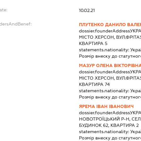
ate:
10.02.21
ndersAndBenef:
ПЛУТЕНКО ДАНИЛО ВАЛЕ
dossier.founderAddress
УКРА
МІСТО ХЕРСОН, ВУЛ.ФРІТАУ
КВАРТИРА 5
statements.nationality:
Укра
Розмір внеску до статутног
МАЗУР ОЛЕНА ВІКТОРІВН
dossier.founderAddress
УКРА
МІСТО ХЕРСОН, ВУЛ.ФРІТАУ
КВАРТИРА 74
statements.nationality:
Укра
Розмір внеску до статутног
ЯРЕМА ІВАН ІВАНОВИЧ
dossier.founderAddress
УКРА
НОВОТРОЇЦЬКИЙ Р-Н, СЕЛ
БУДИНОК 62, КВАРТИРА 2
statements.nationality:
Укра
Розмір внеску до статутног