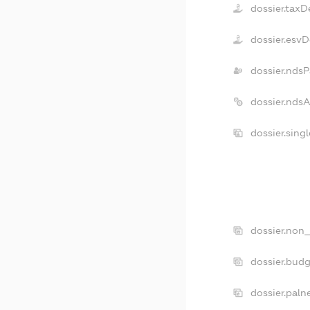
dossier.taxD
dossier.esv
dossier.ndsP
dossier.nds
dossier.sing
dossier.non_
dossier.bud
dossier.paln