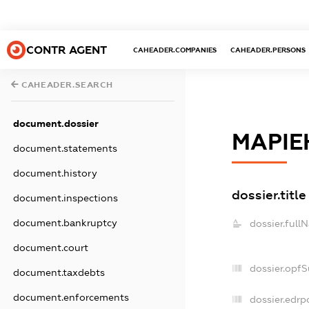
CONTR AGENT
CAHEADER.COMPANIES
CAHEADER.PERSONS
CAHEADER.SEARCH
document.dossier
МАРІ
document.statements
document.history
dossier.title
document.inspections
document.bankruptcy
dossier.full
document.court
dossier.opf
document.taxdebts
document.enforcements
dossier.edrp