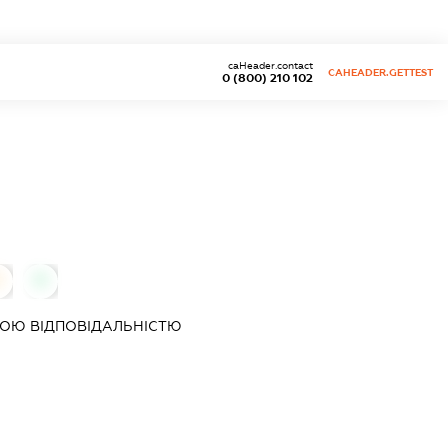
caHeader.contact
CAHEADER.GETTEST
0 (800) 210 102
0
0
ОЮ ВІДПОВІДАЛЬНІСТЮ