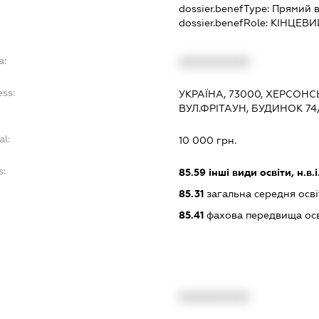
dossier.benefType:
Прямий в
dossier.benefRole:
КІНЦЕВИ
a:
XXXXXXXXXX
ess:
УКРАЇНА, 73000, ХЕРСОНС
ВУЛ.ФРІТАУН, БУДИНОК 74/
al:
10 000 грн.
s:
85.59
інші види освіти, н.в.і.
85.31
загальна середня осві
85.41
фахова передвища осв
XXXXXXXXXX