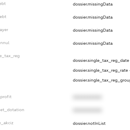
ebt
dossier.missingData
Debt
dossier.missingData
ayer
dossier.missingData
Annul
dossier.missingData
le_tax_reg
dossier.single_tax_reg_date 
dossier.single_tax_reg_rate 
dossier.single_tax_reg_grou
profit
XXXXXXXXXX
get_dotation
XXXXXXXXXX
e_akciz
dossier.notInList